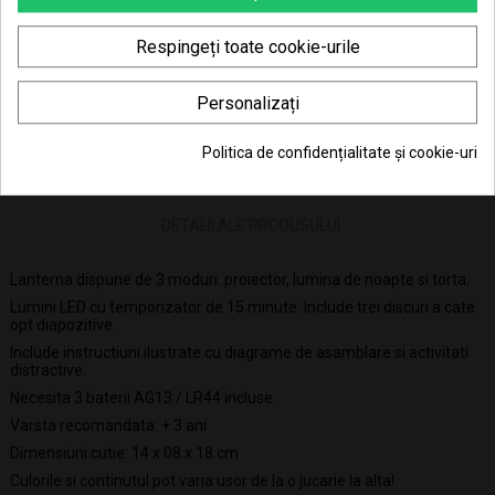
Consiliere telefonică
0770 JOUJOU (0770 568 568)
Respingeți toate cookie-urile
Personalizați
Politica de confidențialitate și cookie-uri
DESCRIERE
DETALII ALE PRODUSULUI
Lanterna dispune de 3 moduri: proiector, lumina de noapte si torta.
Lumini LED cu temporizator de 15 minute. Include trei discuri a cate
opt diapozitive.
Include instructiuni ilustrate cu diagrame de asamblare si activitati
distractive.
Necesita 3 baterii AG13 / LR44 incluse.
Varsta recomandata: + 3 ani
Dimensiuni cutie: 14 x 08 x 18 cm
Culorile si continutul pot varia usor de la o jucarie la alta!