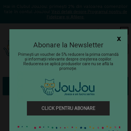
Hai in Clubul JouJou: primești 2% din valoarea comenzilor
tale în contul JouJou!
Vezi detalii despre Programul nostru de
Fidelizare și Afiliere.
COS
0
x
Abonare la Newsletter
Tog
☰
navi
Primești un voucher de 5% reducere la prima comandă
și informații relevante despre creșterea copiilor.
Reducerea se aplică produselor care nu se află la
promoție.
Jucării
Jucării științifice
Mediu înconjurător
Buki France - Lanterna 3 in 1
CLICK PENTRU ABONARE