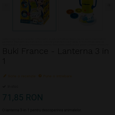
Nota:Imaginile au caracter informativ si pot include accesorii ce nu sunt cuprinse in
pachetul standard al produsului. Culorile produsului pot varia in functie de setarile
monitorului. In ciuda intretinerii atente, descrierea produsului poate contine omisiuni
Buki France - Lanterna 3 in
1
Scrie o recenzie
Pune o intrebare
In stoc
71,85 RON
O lanterna 3-in-1 pentru descoperirea animalelor.