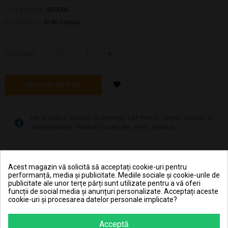
Cod produs:
BK9006
Producator:
BUKI France
Cantitate
ADAUGA IN COS
Hai în clubul JouJou și primeșți 1,43 RON în contul JouJou la
achiziționarea fiecărei bucăți din acest produs.
Pret transport 15.99 lei la plata cu cardul (vezi
Livrarea produselor
)
Acest magazin vă solicită să acceptați cookie-uri pentru
performanță, media și publicitate. Mediile sociale și cookie-urile de
Transport gratuit la comenzi mai mari de 350 lei
publicitate ale unor terțe părți sunt utilizate pentru a vă oferi
(vezi
Livrarea produselor
)
funcții de social media și anunțuri personalizate. Acceptați aceste
cookie-uri și procesarea datelor personale implicate?
Poti returna in 30 zile (vezi
Politica de retur
)
Acceptă