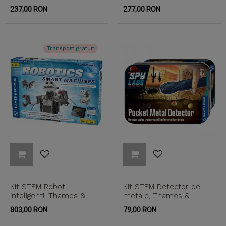
de Advent...
Kosmos
Pret
Pret
237,00 RON
277,00 RON
Transport gratuit
Kit STEM Roboti
Kit STEM Detector de
inteligenti, Thames &
metale, Thames &
Kosmos
Kosmos
Pret
Pret
803,00 RON
79,00 RON