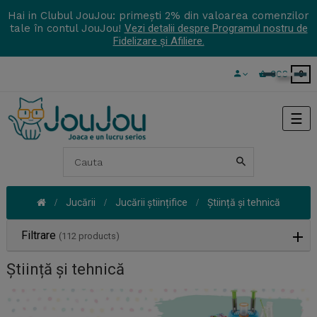
Hai in Clubul JouJou: primești 2% din valoarea comenzilor
tale în contul JouJou!
Vezi detalii despre Programul nostru de
Fidelizare și Afiliere.
COS
0
Tog
☰
navi
Jucării
Jucării științifice
Știință și tehnică
Filtrare
(112 products)
Știință și tehnică