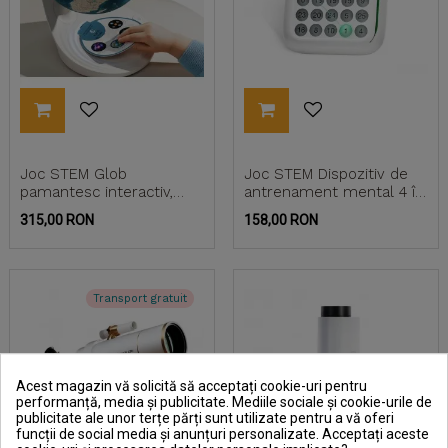
Joc STEM Glob
Joc STEM Dispozitiv de
pamantesc interactiv,
antrenament mental 4 în
TopBright
1, TopBright
Pret
Pret
315,00 RON
158,00 RON
Transport gratuit
Acest magazin vă solicită să acceptați cookie-uri pentru
performanță, media și publicitate. Mediile sociale și cookie-urile de
publicitate ale unor terțe părți sunt utilizate pentru a vă oferi
funcții de social media și anunțuri personalizate. Acceptați aceste