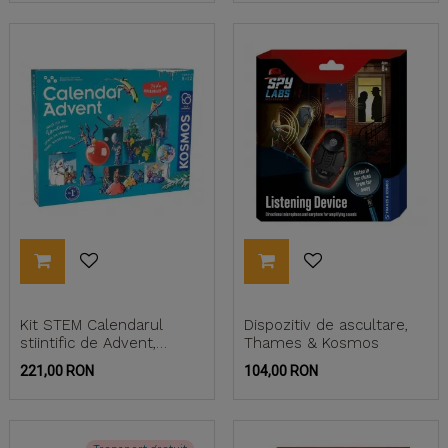
Kit STEM Calendarul
Dispozitiv de ascultare,
stiintific de Advent,
Thames & Kosmos
Thames & Kosmos
Pret
Pret
221,00 RON
104,00 RON