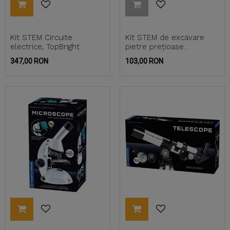
Kit STEM Circuite
Kit STEM de excavare
electrice, TopBright
pietre prețioase
American wave, TopBright
Pret
Pret
347,00 RON
103,00 RON