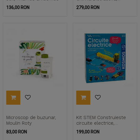
Thames & Kosmos
Pret
Pret
136,00 RON
279,00 RON
Microscop de buzunar,
Kit STEM Construieste
Moulin Roty
circuite electrice,
Thames & Kosmos
Pret
Pret
83,00 RON
199,00 RON