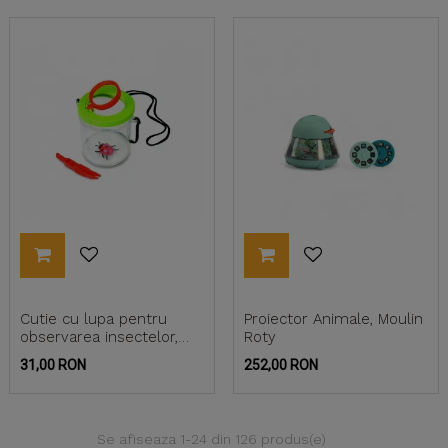
Cutie cu lupa pentru
Proiector Animale, Moulin
observarea insectelor,
Roty
Navir
Pret
Pret
31,00 RON
252,00 RON
Se afiseaza 1-24 din 126 produs(e)