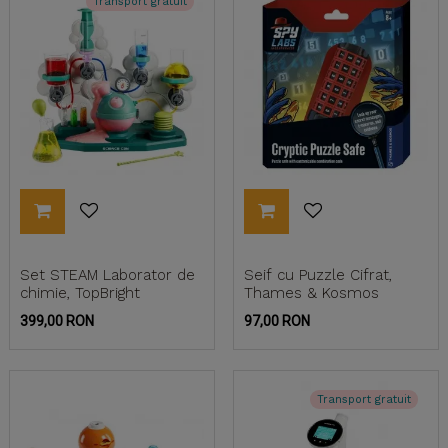
Transport gratuit
Set STEAM Laborator de
Seif cu Puzzle Cifrat,
chimie, TopBright
Thames & Kosmos
Pret
Pret
399,00 RON
97,00 RON
Transport gratuit