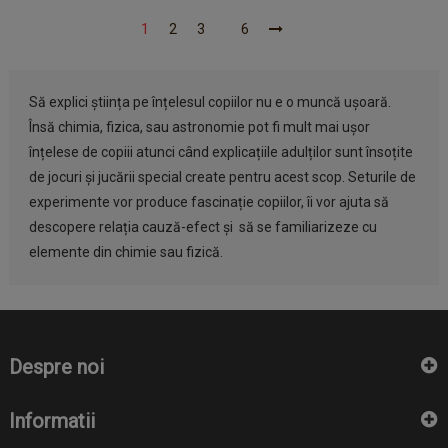
1
2
3
6
Să explici știința pe înțelesul copiilor nu e o muncă ușoară.
Însă chimia, fizica, sau astronomie pot fi mult mai ușor
înțelese de copiii atunci când explicațiile adulților sunt însoțite
de jocuri și jucării special create pentru acest scop. Seturile de
experimente vor produce fascinație copiilor, îi vor ajuta să
descopere relația cauză-efect și să se familiarizeze cu
elemente din chimie sau fizică.
Despre noi
Informatii