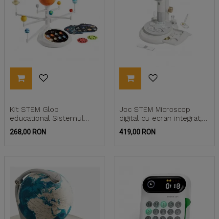
Kit STEM Glob
Joc STEM Microscop
educational Sistemul
digital cu ecran integrat,
Solar, TopBright
TopBright
Pret
Pret
268,00 RON
419,00 RON