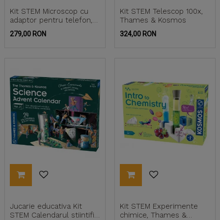
Kit STEM Microscop cu
Kit STEM Telescop 100x,
adaptor pentru telefon,
Thames & Kosmos
Thames & Kosmos
Pret
Pret
279,00 RON
324,00 RON
Jucarie educativa Kit
Kit STEM Experimente
STEM Calendarul stiintific
chimice, Thames &