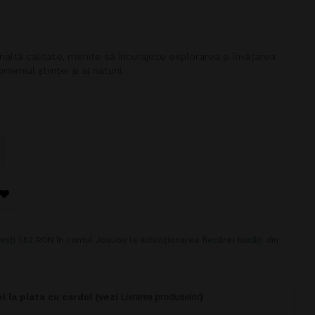
înaltă calitate, menite să încurajeze explorarea și învățarea
eniul științei și al naturii.
eșți 1,52 RON în contul JouJou la achiziționarea fiecărei bucăți din
i la plata cu cardul (vezi
Livrarea produselor
)