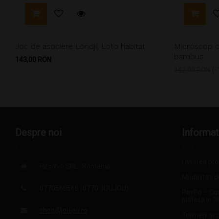
Joc de asociere Londji, Loto habitat
Microscop de
bambus
Pret
143,00 RON
Pret
142,00 RON
-
de
baza
Despre noi
Informat
Livrarea pr
Resolvo SRL , Romania
Modalitati d
0770568568 (0770 JOUJOU)
PayPo – Cu
plătești în 3
shop@joujou.ro
Termeni si c