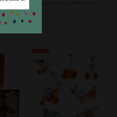
Producător: Navir - jucarii optice și științifice, Italia.
Pret Redus