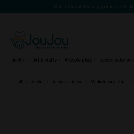
Hai in Clubul JouJou: primești 2% di
Jucării
Art & crafts
Articole plajă
Jucarii exterior
Jucării
Jucării științifice
Mediu înconjurător