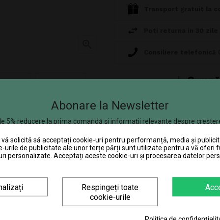
Transport gratuit la c
Poti returna in 30 zile

Consiliere telefonică
Abonare la Newsletter
e 5% reducere la prima comandă și informații relevante despre creșter
se aplică produselor care nu se află la promoție.
ă solicită să acceptați cookie-uri pentru performanță, media și publicit
chetul standard al produsului. Culorile
e-urile de publicitate ale unor terțe părți sunt utilizate pentru a vă oferi f
escrierea produsului poate contine omisiuni
ri personalizate. Acceptați aceste cookie-uri și procesarea datelor per
DESCRIERE
DETALII ALE PRODUSULUI
alizați
Respingeți toate
Acc
cookie-urile
nt minunățiile naturii cu acest binoclu care marește de 4.5 ori. Bin
re curea pentru gât și capace pentru obiective cu sistem de blocar
ră reglabilă (de la 49 mm la 78 mm) permite utilizarea corectă chiar 
Politica de confidențialit