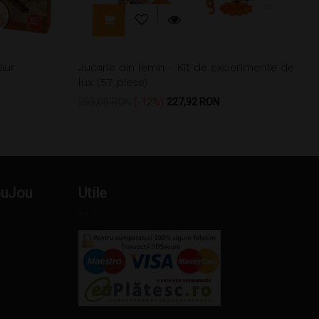
aur
Jucarie din lemn - Kit de experimente de
lux (57 piese)
Pret
Pret
259,00 RON
-12%
227,92 RON
de
baza
ouJou
Utile