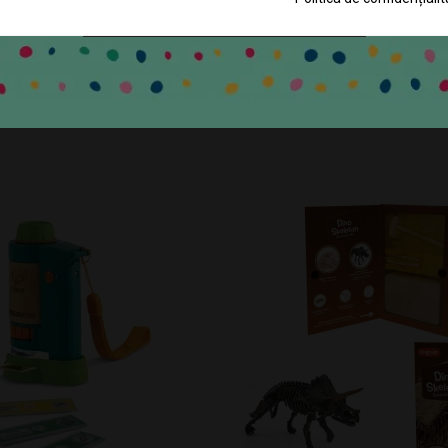
 3 ani. A se utiliza sub directa supraveghere a unei persoane adulte. 
CLICK PENTRU ABONARE