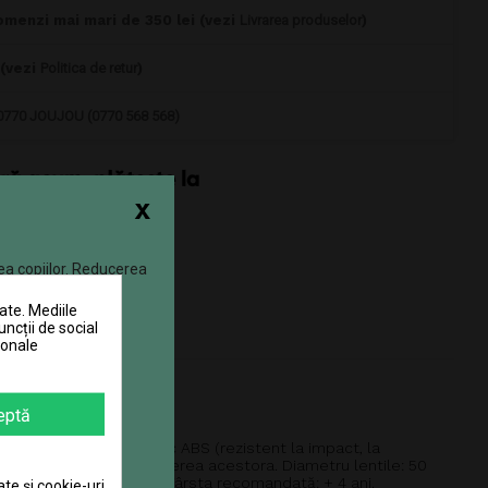
omenzi mai mari de 350 lei (vezi
Livrarea produselor
)
 (vezi
Politica de retur
)
0770 JOUJOU (0770 568 568)
x
ea copiilor. Reducerea
ate. Mediile
uncții de social
sonale
eptă
oclu fabricat din plastic ABS (rezistent la impact, la
e pentru a preveni pierderea acestora. Diametru lentile: 50
și de către copiii mici. Vârsta recomandată: + 4 ani.
ate și cookie-uri