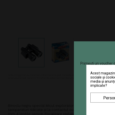
Primești un voucher d
Acest magazin v
Nota:Imaginile au caracter informativ si pot include accesorii ce nu sunt cuprinse in pa
sociale și cooki
produsului pot varia in functie de setarile monitorului. In ciuda intretinerii atente, d
media și anunțu
implicate?
Person
Binoclu negru special Micul explorator va putea studia în amănu
temperaturi ridicate și la contactul cu substanțe chimice). A
mm. 4 lentile optice. Focalizare reglabilă. Distanța interpupila