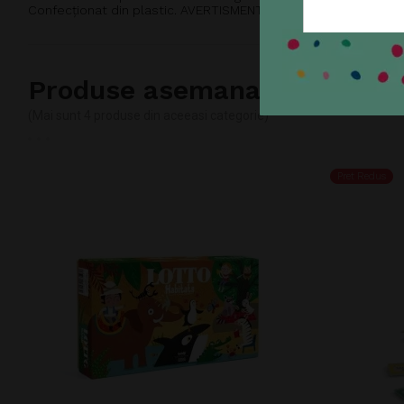
Confecționat din plastic. AVERTISMENT: Contraindicat copiilor sub
Produse asemanatoare
(Mai sunt 4 produse din aceeasi categorie)
Pret Redus