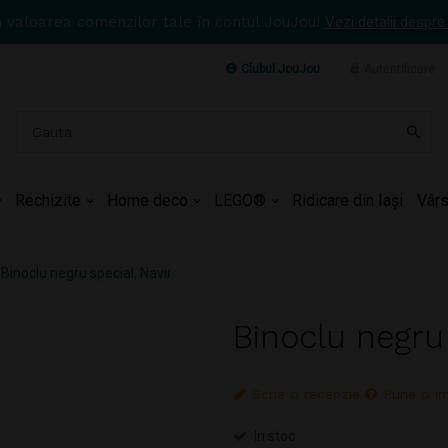
n valoarea comenzilor tale în contul JouJou!
Vezi detalii despre
Clubul JouJou
Autentificare
Rechizite
Home deco
LEGO®
Ridicare din Iași
Vârs
Binoclu negru special, Navir
Binoclu negru 
Scrie o recenzie
Pune o in
In stoc