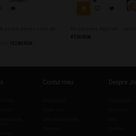
 jucarie pentru copii din
Kit excavare Keycraft - Dinoz
Pret
87,00 RON
Pret
10%
127,80 RON
ii
Contul meu
Despre J
oduselor
Intra in cont
Produse noi
e plata
Creati cont
Despre noi
mperi acum,
Lista de preferinte
Blog
0 zile
Comenzi
Contact
onditii