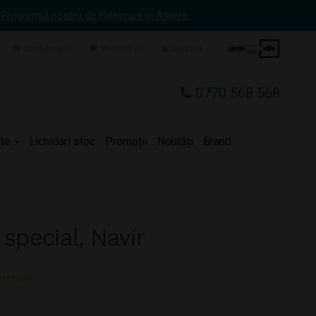
 Programul nostru de Fidelizare și Afiliere.
Contul meu
Wishlist
Contact
COS
0
0770 568 568
te
Lichidari stoc
Promoții
Noutăți
Brand
special, Navir
trebare