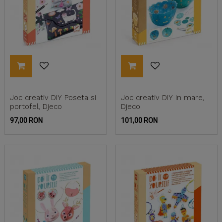
Joc creativ DIY Poseta si
Joc creativ DIY In mare,
portofel, Djeco
Djeco
Pret
Pret
97,00 RON
101,00 RON