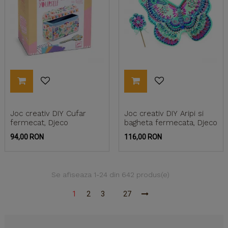
Joc creativ DIY Cufar
Joc creativ DIY Aripi si
fermecat, Djeco
bagheta fermecata, Djeco
Pret
Pret
94,00 RON
116,00 RON
Se afiseaza 1-24 din 642 produs(e)
1
2
3
27