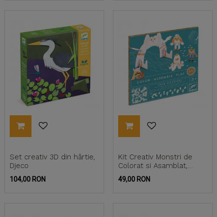
Set creativ 3D din hârtie,
Kit Creativ Monstri de
Djeco
Colorat si Asamblat,
Djeco
Pret
Pret
104,00 RON
49,00 RON