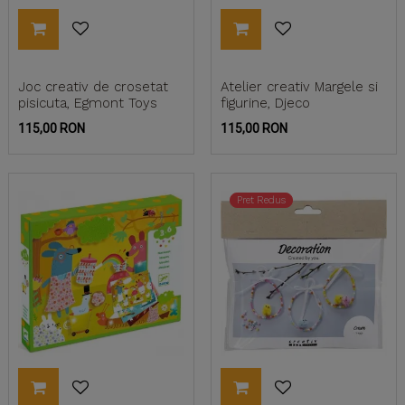
Joc creativ de crosetat
Atelier creativ Margele si
pisicuta, Egmont Toys
figurine, Djeco
Pret
Pret
115,00 RON
115,00 RON
Pret Redus