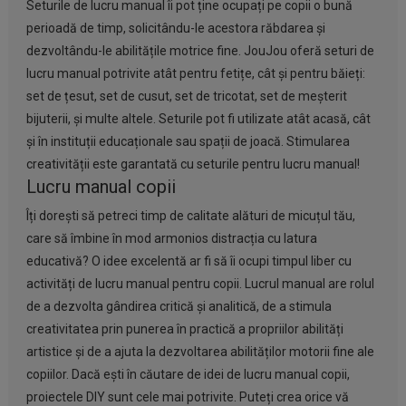
Seturile de lucru manual îi pot ține ocupați pe copii o bună
perioadă de timp, solicitându-le acestora răbdarea și
dezvoltându-le abilitățile motrice fine. JouJou oferă seturi de
lucru manual potrivite atât pentru fetițe, cât și pentru băieți:
set de țesut, set de cusut, set de tricotat, set de meșterit
bijuterii, și multe altele. Seturile pot fi utilizate atât acasă, cât
și în instituții educaționale sau spații de joacă. Stimularea
creativității este garantată cu seturile pentru lucru manual!
Lucru manual copii
Îți dorești să petreci timp de calitate alături de micuțul tău,
care să îmbine în mod armonios distracția cu latura
educativă? O idee excelentă ar fi să îi ocupi timpul liber cu
activități de lucru manual pentru copii. Lucrul manual are rolul
de a dezvolta gândirea critică și analitică, de a stimula
creativitatea prin punerea în practică a propriilor abilități
artistice și de a ajuta la dezvoltarea abilităților motorii fine ale
copiilor. Dacă ești în căutare de idei de lucru manual copii,
proiectele DIY sunt cele mai potrivite. Puteți crea orice vă