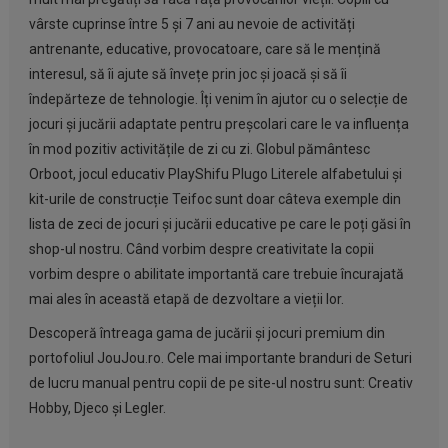
vârste cuprinse între 5 și 7 ani
au nevoie de activități
antrenante, educative, provocatoare, care să le mențină
interesul, să îi ajute să învețe prin joc și joacă și să îi
îndepărteze de tehnologie. Îți venim în ajutor cu o selecție de
jocuri și jucării adaptate pentru preșcolari care le va influența
în mod pozitiv activitățile de zi cu zi. Globul pământesc
Orboot, jocul educativ PlayShifu Plugo Literele alfabetului și
kit-urile de construcție Teifoc sunt doar câteva exemple din
lista de zeci de jocuri și jucării educative pe care le poți găsi în
shop-ul nostru. Când vorbim despre creativitate la copii
vorbim despre o abilitate importantă care trebuie încurajată
mai ales în această etapă de dezvoltare a vieții lor.
Descoperă întreaga gama de jucării și jocuri premium din
portofoliul JouJou.ro. Cele mai importante branduri de Seturi
de lucru manual pentru copii de pe site-ul nostru sunt:
Creativ
Hobby
,
Djeco
și
Legler
.