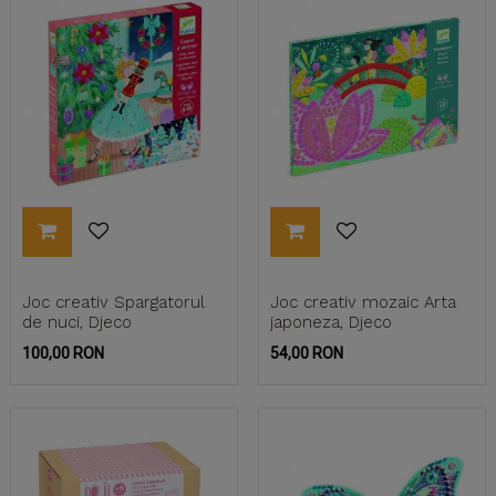
Joc creativ Spargatorul
Joc creativ mozaic Arta
de nuci, Djeco
japoneza, Djeco
Pret
Pret
100,00 RON
54,00 RON