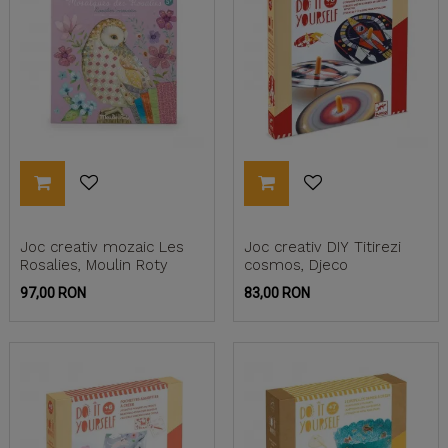
Joc creativ mozaic Les
Joc creativ DIY Titirezi
Rosalies, Moulin Roty
cosmos, Djeco
Pret
Pret
97,00 RON
83,00 RON