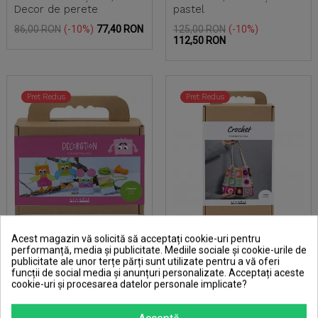
Decor de perete
pastel
Pret
Pret
Pret
Pret
86,00 RON
-10%
77,40 RON
125,00 RON
-10%
de
de
112,50 RON
baza
baza
Pret Redus
Pret Redus
Acest magazin vă solicită să acceptați cookie-uri pentru
performanță, media și publicitate. Mediile sociale și cookie-urile de
publicitate ale unor terțe părți sunt utilizate pentru a vă oferi
funcții de social media și anunțuri personalizate. Acceptați aceste
cookie-uri și procesarea datelor personale implicate?
Mini kit creativ, Șoricei și
Kit de croșetat, geantă
bufnițe
colorată