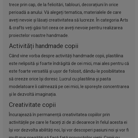
trece prin cap, de la felicitări, tablouri, decorațiuni în orice
perioadă a anului. Vă alegeți tematica, materialele de care
aveți nevoie și lăsați creativitatea să lucreze. În categoria
Arts
& crafts
veți găsi tot ceea ce aveți nevoie pentru realizarea
proiectelor voastre handmade.
Activități handmade copii
Când vine vorba despre activități handmade copii, plastilina
este nelipsită și foarte îndrăgită de cei mici, mai ales pentru că
este foarte versatilă și ușor de folosit, dându-le posibilitatea
să creeze orice își doresc. Lucrul cu
plastilina și pasta
modelatoare
îi calmează pe cei mici, le sporește concentrarea
și le dezvoltă imaginația.
Creativitate copii
Încurajează în permanență creativitatea copiilor prin
activitățile pe care le faceți zi de zi deoarece în felul acesta ei
își vor dezvolta abilități noi, își vor descoperi pasiuni noi și vor fi
mult mai pregătiți să facă față provocărilor vieții.
Copiii cu