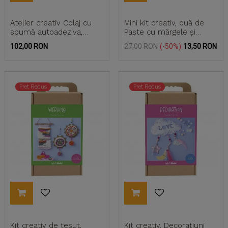
Atelier creativ Colaj cu
Mini kit creativ, ouă de
spumă autoadeziva,
Paște cu mărgele și
Djeco
puișori
Pret
Pret
Pret
102,00 RON
27,00 RON
-50%
13,50 RON
de
baza
Pret Redus
Pret Redus
Kit creativ de țesut,
Kit creativ, Decorațiuni