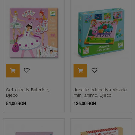
Set creativ Balerine,
Jucarie educativa Mozaic
Djeco
mini animo, Djeco
Pret
Pret
54,00 RON
136,00 RON