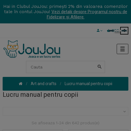
Hai in Clubul JouJou: primești 2% din valoarea comenzilor
tale în contul JouJou!
Vezi detalii despre Programul nostru de
Fidelizare și Afiliere.
COS
0
Tog
☰
navi
Art and crafts
Lucru manual pentru copii
Lucru manual pentru copii

Se afiseaza 1-24 din 642 produs(e)