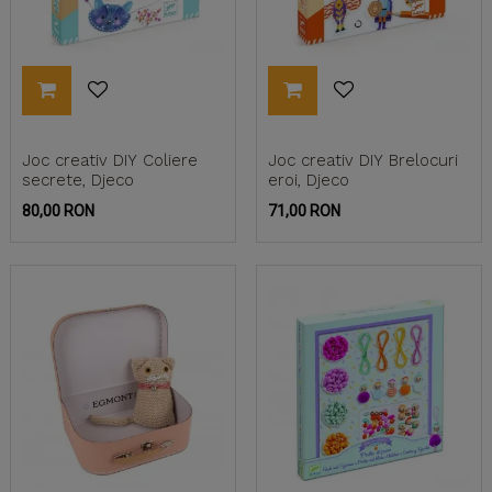
Joc creativ DIY Coliere
Joc creativ DIY Brelocuri
secrete, Djeco
eroi, Djeco
Pret
Pret
80,00 RON
71,00 RON