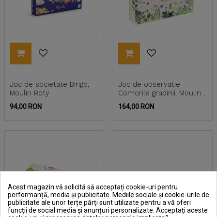
Joc de societate Bingo,
Joc de observatie
Moulin Roty
Comorile gradinii, Moulin
Roty
Pret
Pret
94,00 RON
164,00 RON
Acest magazin vă solicită să acceptați cookie-uri pentru
performanță, media și publicitate. Mediile sociale și cookie-urile de
publicitate ale unor terțe părți sunt utilizate pentru a vă oferi
funcții de social media și anunțuri personalizate. Acceptați aceste