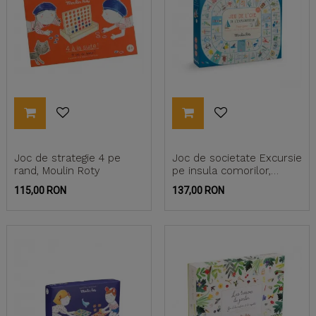
Joc de strategie 4 pe
Joc de societate Excursie
rand, Moulin Roty
pe insula comorilor,
Moulin Roty
Pret
Pret
115,00 RON
137,00 RON