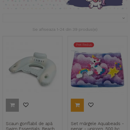

Se afiseaza 1-24 din 39 produs(e)
Pret Redus
Scaun gonflabil de apă
Set mărgele Aquabeads -
Swim Essentials, Beach
penar - unicorn, 500 bc