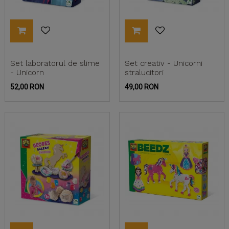
Set laboratorul de slime
Set creativ - Unicorni
- Unicorn
stralucitori
Pret
Pret
52,00 RON
49,00 RON