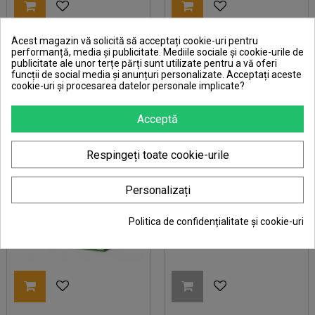
Acest magazin vă solicită să acceptați cookie-uri pentru
Set creativ copii - Geode
Set creativ copii Beedz -
performanță, media și publicitate. Mediile sociale și cookie-urile de
publicitate ale unor terțe părți sunt utilizate pentru a vă oferi
galaxie cu display unicorn
Margele de calcat cu
funcții de social media și anunțuri personalizate. Acceptați aceste
unicorni si printese
Pret
Pret
83,00 RON
81,00 RON
cookie-uri și procesarea datelor personale implicate?
Acceptă
Respingeți toate cookie-urile
Personalizați
Politica de confidențialitate și cookie-uri