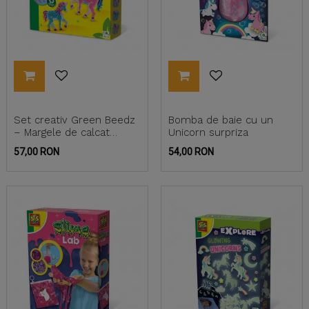
Set creativ Green Beedz
Bomba de baie cu un
– Margele de calcat
Unicorn surpriza
Unicorn
Pret
Pret
57,00 RON
54,00 RON