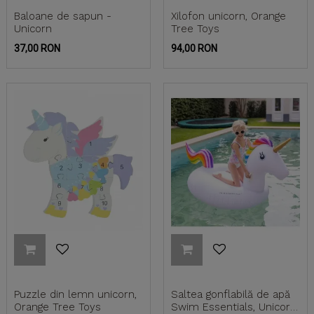
Baloane de sapun -
Xilofon unicorn, Orange
Unicorn
Tree Toys
Pret
Pret
37,00 RON
94,00 RON
Puzzle din lemn unicorn,
Saltea gonflabilă de apă
Orange Tree Toys
Swim Essentials, Unicorn