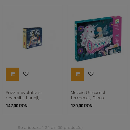
Puzzle evolutiv si
Mozaic Unicornul
reversibil Londji,
fermecat, Djeco
Petrecerea Unicornului
Pret
Pret
147,00 RON
130,00 RON
Se afiseaza 1-24 din 39 produs(e)