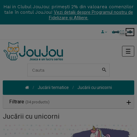
Hai in Clubul JouJou: primești 2% din valoarea comenzilor
tale în contul JouJou!
Vezi detalii despre Programul nostru de
Fidelizare și Afiliere.
COS
0
Tog
☰
navi
Jucării tematice
Jucării cu unicorni
Filtrare
(34 products)
Jucării cu unicorni