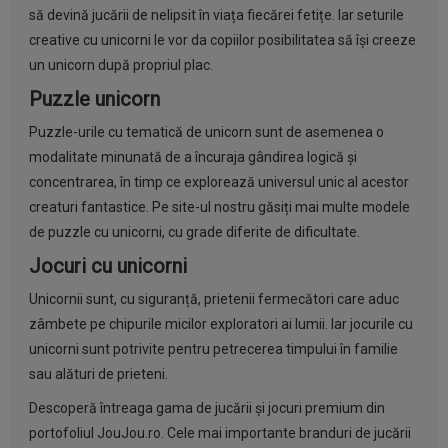
să devină jucării de nelipsit în viața fiecărei fetițe. Iar seturile
creative cu unicorni le vor da copiilor posibilitatea să își creeze
un unicorn după propriul plac.
Puzzle unicorn
Puzzle-urile cu tematică de unicorn sunt de asemenea o
modalitate minunată de a încuraja gândirea logică și
concentrarea, în timp ce explorează universul unic al acestor
creaturi fantastice. Pe site-ul nostru găsiți mai multe modele
de
puzzle
cu unicorni, cu grade diferite de dificultate.
Jocuri cu unicorni
Unicornii sunt, cu siguranță, prietenii fermecători care aduc
zâmbete pe chipurile micilor exploratori ai lumii. Iar
jocurile
cu
unicorni sunt potrivite pentru petrecerea timpului în familie
sau alături de prieteni.
Descoperă întreaga gama de jucării și jocuri premium din
portofoliul JouJou.ro. Cele mai importante branduri de jucării