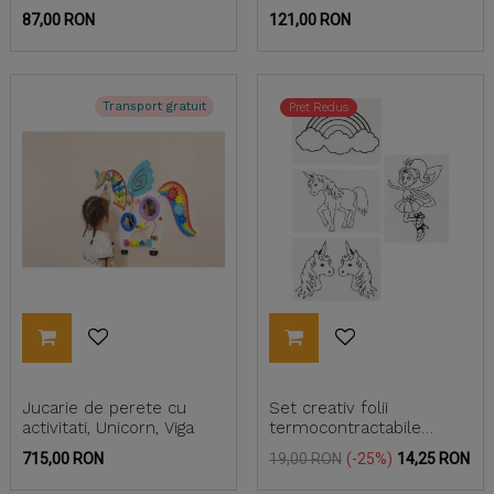
150 cm
Pret
Pret
87,00 RON
121,00 RON
Transport gratuit
Pret Redus
Jucarie de perete cu
Set creativ folii
activitati, Unicorn, Viga
termocontractabile
(Shrink plastic) - unicorni
Pret
Pret
Pret
715,00 RON
19,00 RON
-25%
14,25 RON
de
baza