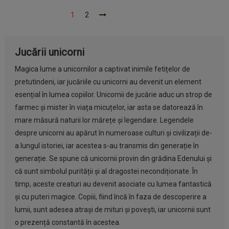
1
2
Jucării unicorni
Magica lume a unicornilor a captivat inimile fetițelor de
pretutindeni, iar jucăriile cu unicorni au devenit un element
esențial în lumea copiilor. Unicornii de jucărie aduc un strop de
farmec și mister în viața micuțelor, iar asta se datorează în
mare măsură naturii lor mărețe și legendare. Legendele
despre unicorni au apărut în numeroase culturi și civilizații de-
a lungul istoriei, iar acestea s-au transmis din generație în
generație. Se spune că unicornii provin din grădina Edenului și
că sunt simbolul purității și al dragostei necondiționate. În
timp, aceste creaturi au devenit asociate cu lumea fantastică
și cu puteri magice. Copiii, fiind încă în faza de descoperire a
lumii, sunt adesea atrași de mituri și povești, iar unicornii sunt
o prezență constantă în acestea.