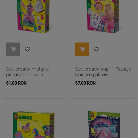
Set creativ mulaj si
Set creativ copii - Tatuaje
pictura - Unicorn
Unicorn galaxie
Pret
Pret
61,00 RON
57,00 RON