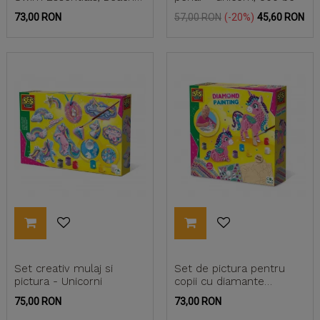
Club
Pret
Pret
Pret
73,00 RON
57,00 RON
-20%
45,60 RON
de
baza
Set creativ mulaj si
Set de pictura pentru
pictura - Unicorni
copii cu diamante
adezive si unicorn
Pret
Pret
75,00 RON
73,00 RON