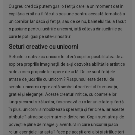
Cu greu cred că putem găsi o fetiță care la un moment dat în
copilăria ei să nu fi făcut o pasiune pentru această tematică a
unicornilor. Iar dacă și fetița, sau de ce nu, băiețelul tău a făcut
o pasiune pentru jucăriile unicorni, iată câteva din jucăriile pe
care le poți găsi pe site-ul nostru:
Seturi creative cu unicorni
Seturile creative cu unicorn le oferă copiilor posibilitatea de a
explora propriile imaginații, de a-și dezvolta abilitățile artistice
și de a crea propriile lor opere de artă. De ce sunt fetițele
atrase de jucăriile cu unicorni? Răspunsul este destul de
simplu: unicornii reprezintă simbolul perfect al frumuseții,
grației și eleganței. Aceste creaturi mitice, cu coamele lor
lungi și cornul strălucitor, fascinează cu a lor unicitate și forță.
În plus, unicornii simbolizează speranța și fericirea, iar aceste
atribute îi atrag pe cei mai mici dintre noi. Copiii sunt atrași de
poveștile pline de magie și aventură în care unicornii joacă
roluri esențiale, iar asta îi face pe acești eroi albi și strălucitori