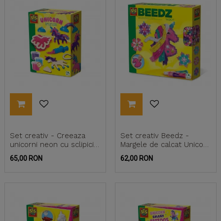
Set creativ - Creeaza
Set creativ Beedz -
unicorni neon cu sclipici
Margele de calcat Unicorn
din plastilina
cu coama
Pret
Pret
65,00 RON
62,00 RON