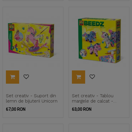
Set creativ - Suport din
Set creativ - Tablou
lemn de bijuterii Unicorn
margele de calcat -
Unicorni
Pret
Pret
67,00 RON
63,00 RON