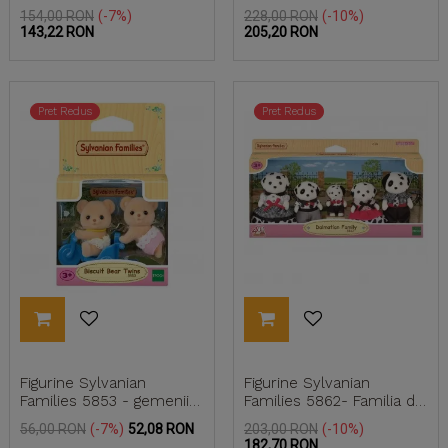
familie cu frații Biscuit
Citrus și stand de...
Pret
Pret
Pret
Pret
154,00 RON
-7%
228,00 RON
-10%
de
de
143,22 RON
205,20 RON
baza
baza
Pret Redus
Pret Redus
Figurine Sylvanian
Figurine Sylvanian
Families 5853 - gemenii
Families 5862- Familia de
ursuleți Biscuit
căței Dalmațieni
Pret
Pret
Pret
Pret
56,00 RON
-7%
52,08 RON
203,00 RON
-10%
de
de
182,70 RON