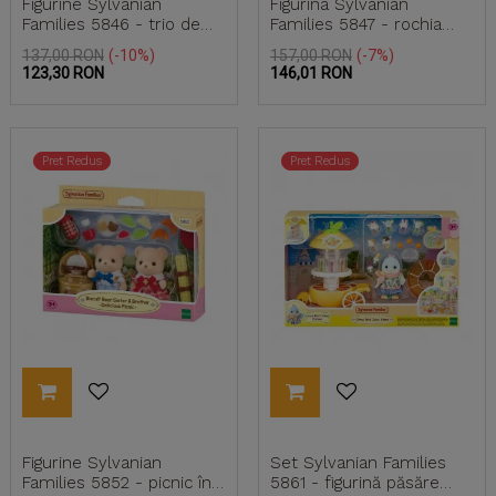
Figurine Sylvanian
Figurina Sylvanian
Families 5846 - trio de
Families 5847 - rochia
monștri amuzanți
magică cu tort de
Pret
Pret
Pret
Pret
137,00 RON
-10%
157,00 RON
-7%
căpșuni...
de
de
123,30 RON
146,01 RON
baza
baza
Pret Redus
Pret Redus
Figurine Sylvanian
Set Sylvanian Families
Families 5852 - picnic în
5861 - figurină păsăre