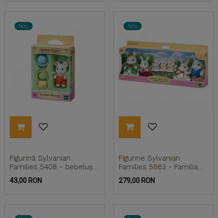
Nou
Nou
Figurină Sylvanian
Figurine Sylvanian
Families 5408 - bebeluș
Families 5863 - Familia
soricel Marshmallow
iepurasilor Cottontail -...
Pret
Pret
43,00 RON
279,00 RON