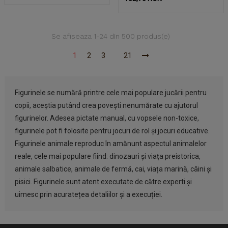
baza
baza
Se afiseaza 1-24 din 500 produs(e)
1
2
3
21
Figurinele se numără printre cele mai populare jucării pentru
copii, aceștia putând crea povești nenumărate cu ajutorul
figurinelor. Adesea pictate manual, cu vopsele non-toxice,
figurinele pot fi folosite pentru jocuri de rol și jocuri educative.
Figurinele animale reproduc în amănunt aspectul animalelor
reale, cele mai populare fiind: dinozauri și viața preistorica,
animale salbatice, animale de fermă, cai, viața marină, câini și
pisici. Figurinele sunt atent executate de către experti și
uimesc prin acuratețea detaliilor și a execuției.