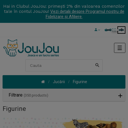
Hai in Clubul JouJou: primești 2% din valoarea comenzilor
tale în contul JouJou!
Vezi detalii despre Programul nostru de
Fidelizare și Afiliere.
COS
0
Tog
☰
navi
Jucării
Figurine
Filtrare
(350 products)
Figurine