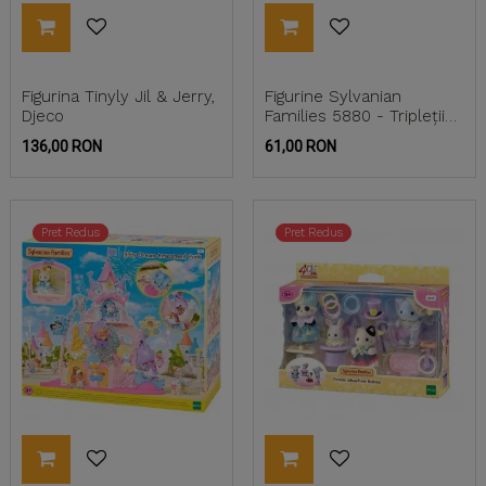
Figurina Tinyly Jil & Jerry,
Figurine Sylvanian
Djeco
Families 5880 - Tripleții
pisici florale și...
Pret
Pret
136,00 RON
61,00 RON
Pret Redus
Pret Redus