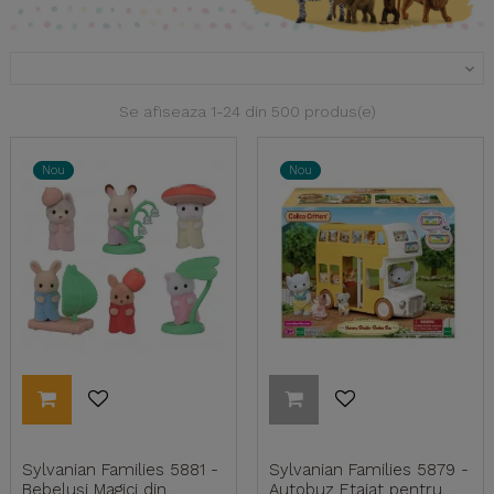

Se afiseaza 1-24 din 500 produs(e)
Nou
Nou
Sylvanian Families 5881 -
Sylvanian Families 5879 -
Bebeluși Magici din
Autobuz Etajat pentru