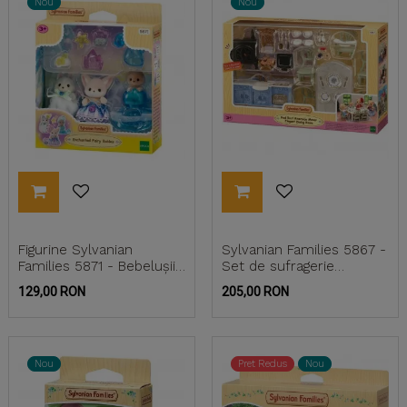
Nou
Nou
Figurine Sylvanian
Sylvanian Families 5867 -
Families 5871 - Bebelușii
Set de sufragerie
Zâne Fermecate
elegantă
Pret
Pret
129,00 RON
205,00 RON
Nou
Pret Redus
Nou