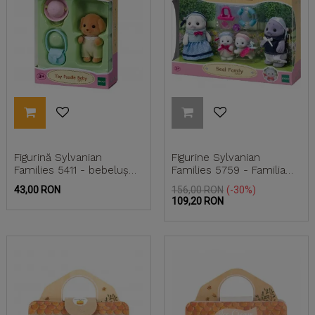
Figurină Sylvanian
Figurine Sylvanian
Families 5411 - bebeluș
Families 5759 - Familia
cateluș Pudel
Focă - CUTIE
Pret
Pret
Pret
43,00 RON
156,00 RON
-30%
DETERIORATA
de
109,20 RON
baza