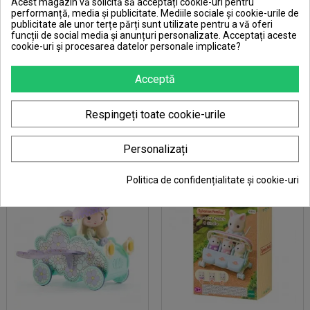
Acest magazin vă solicită să acceptați cookie-uri pentru
performanță, media și publicitate. Mediile sociale și cookie-urile de
publicitate ale unor terțe părți sunt utilizate pentru a vă oferi
funcții de social media și anunțuri personalizate. Acceptați aceste
cookie-uri și procesarea datelor personale implicate?
Acceptă
Joc de rol Mini casuta de
Figurine Tinyly Joe &
doctor, Egmont Toys
Gala, Djeco
Respingeți toate cookie-urile
Pret
Pret
164,00 RON
71,00 RON
Personalizați
Politica de confidențialitate și cookie-uri