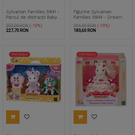
Sylvanian Families 5841 -
Figurine Sylvanian
Parcul de distracții Baby
Families 5844 - Dream
Dream și...
Showtime Babies
Pret
Pret
Pret
Pret
253,00 RON
-10%
204,00 RON
-10%
de
de
227,70 RON
183,60 RON
baza
baza
Pret Redus
Pret Redus