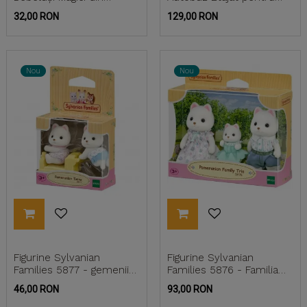
Pădure
Grădiniță
Pret
Pret
32,00 RON
129,00 RON
Nou
Nou
Figurine Sylvanian
Figurine Sylvanian
Families 5877 - gemenii
Families 5876 - Familia
căței Pomeranian
de căței Pomeranian
Pret
Pret
46,00 RON
93,00 RON