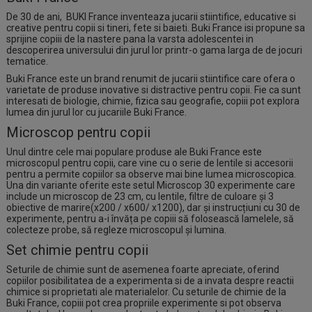
De 30 de ani, BUKI France inventeaza jucarii stiintifice, educative si
creative pentru copii si tineri, fete si baieti. Buki France isi propune sa
sprijine copiii de la nastere pana la varsta adolescentei in
descoperirea universului din jurul lor printr-o gama larga de de jocuri
tematice.
Buki France este un brand renumit de jucarii stiintifice care ofera o
varietate de produse inovative si distractive pentru copii. Fie ca sunt
interesati de biologie, chimie, fizica sau geografie, copiii pot explora
lumea din jurul lor cu jucariile Buki France.
Microscop pentru copii
Unul dintre cele mai populare produse ale Buki France este
microscopul pentru copii, care vine cu o serie de lentile si accesorii
pentru a permite copiilor sa observe mai bine lumea microscopica.
Una din variante oferite este setul
Microscop 30 experimente
care
include un microscop de 23 cm, cu lentile, filtre de culoare și 3
obiective de marire(x200 / x600/ x1200), dar și instrucțiuni cu 30 de
experimente, pentru a-i învăța pe copiii să folosească lamelele, să
colecteze probe, să regleze microscopul și lumina.
Set chimie pentru copii
Seturile de chimie sunt de asemenea foarte apreciate, oferind
copiilor posibilitatea de a experimenta si de a invata despre reactii
chimice si proprietati ale materialelor. Cu seturile de chimie de la
Buki France, copiii pot crea propriile experimente si pot observa