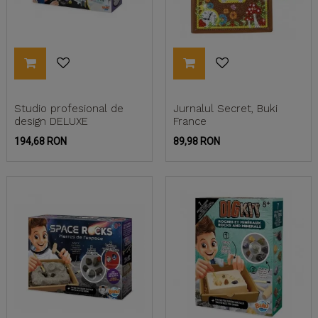
Studio profesional de
Jurnalul Secret, Buki
design DELUXE
France
Pret
Pret
194,68 RON
89,98 RON