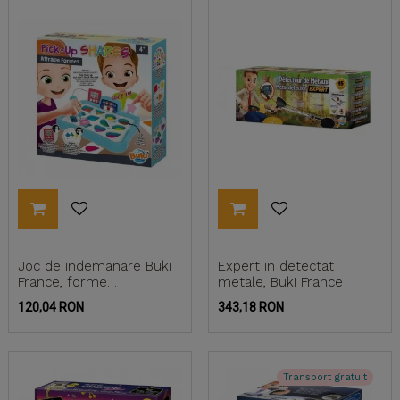
Joc de indemanare Buki
Expert in detectat
France, forme
metale, Buki France
geometrice
Pret
Pret
120,04 RON
343,18 RON
Transport gratuit