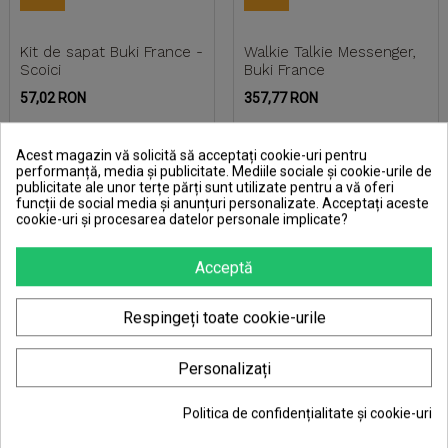
Kit de sapat Buki France -
Walkie Talkie Messenger,
Scoici
Buki France
Pret
Pret
57,02 RON
357,77 RON
Acest magazin vă solicită să acceptați cookie-uri pentru
performanță, media și publicitate. Mediile sociale și cookie-urile de
publicitate ale unor terțe părți sunt utilizate pentru a vă oferi
funcții de social media și anunțuri personalizate. Acceptați aceste
cookie-uri și procesarea datelor personale implicate?
Acceptă
Respingeți toate cookie-urile
Personalizați
Politica de confidențialitate și cookie-uri