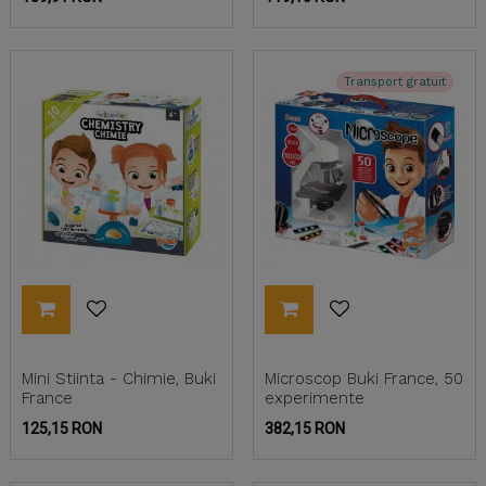
Transport gratuit
Mini Stiinta - Chimie, Buki
Microscop Buki France, 50
France
experimente
Pret
Pret
125,15 RON
382,15 RON