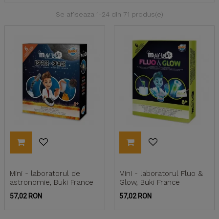
Se afiseaza 1-24 din 71 produs(e)
Mini - laboratorul de
Mini - laboratorul Fluo &
astronomie, Buki France
Glow, Buki France
Pret
Pret
57,02 RON
57,02 RON