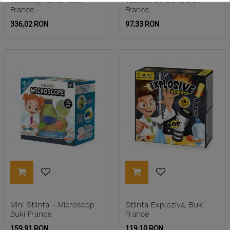
Telescop lunar, Buki
Tableta de scris, Buki
France
France
Pret
Pret
336,02 RON
97,33 RON
Mini Stiinta - Microscop
Stiinta Exploziva, Buki
Buki France
France
Pret
Pret
159,91 RON
119,10 RON