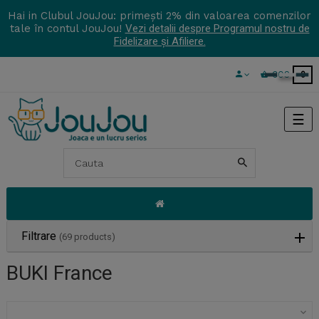
Hai in Clubul JouJou: primești 2% din valoarea comenzilor
tale în contul JouJou!
Vezi detalii despre Programul nostru de
Fidelizare și Afiliere.
COS
0
Tog
☰
navi
Filtrare
(69 products)
BUKI France
