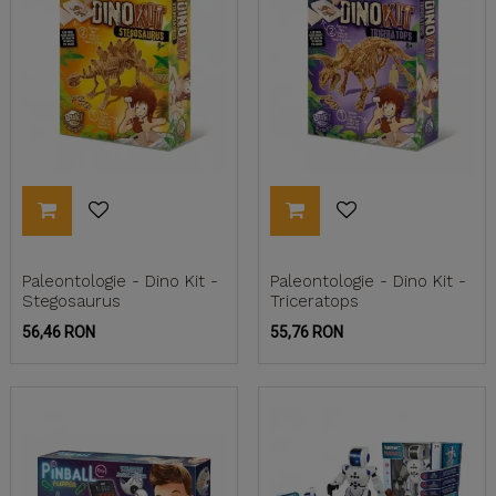
Paleontologie - Dino Kit -
Paleontologie - Dino Kit -
Stegosaurus
Triceratops
Pret
Pret
56,46 RON
55,76 RON