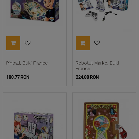
Pinball, Buki France
Robotul Marko, Buki
France
Pret
Pret
180,77 RON
224,88 RON