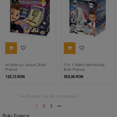
Arcada cu Jocuri, Buki
3 in 1 Video Microscop,
France
Buki France
Pret
Pret
125,15 RON
353,36 RON
Se afiseaza 1-24 din 71 produs(e)
1
2
3
Buki France