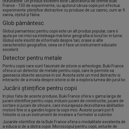
rezultatele. Un produs excelent este
Laboratorul de chimie Buki
France - 150 de experimente
, cu ajutorul căruia copiii pot efectua
experimente științifice distractive cu produse de uz casnic, cum ar fi
sarea, oțetul și făina.
Glob pământesc
Globul pamantesc pentru copii este un alt produs popular, care ii
ajuta pe cei mici sa inteleaga mai bine geografia si locul lor in lume.
Globul este insotit de informatii despre tari, orase si alte
caracteristici geografice, ceea ce il face un instrument educativ
excelent.
Detector pentru metale
Pentru copiii care sunt fascinati de istorie si arheologie, Buki France
ofera si un detector de metale pentru copii, care le permite sa
gaseasca obiecte ascunse in sol. Acesta este un mod distractiv si
interactiv de a invata despre istorie si de a explora lumea din jurul lor.
Jucării științifice
pentru copii
In plus fata de aceste produse, Buki France ofera o gama larga de
jucarii stiintifice pentru copii, inclusiv jucarii de constructie, jucarii de
sortare si jucarii de stivuire, care incurajeaza dezvoltarea abilitatilor
motorii fine si a gandirii logice la copii mici. Aceste jucarii pot fi
folosite si ca un instrument de invatare a formelor si culorilor.
Jucariile stiintifice de la Buki France ofera o modalitate excelenta de
a educa si de a distra copiii. Microscopul pentru copii, seturile de