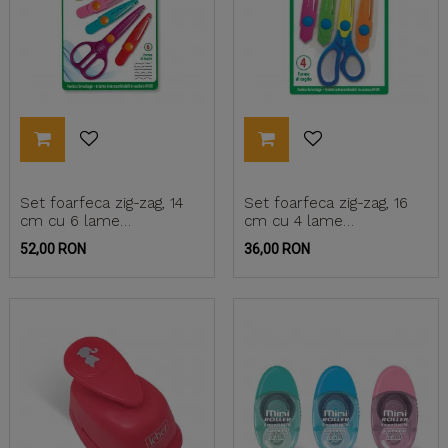
Set foarfeca zig-zag, 14
Set foarfeca zig-zag, 16
cm cu 6 lame
cm cu 4 lame
interschimbabile
interschimbabile (blister)
Pret
Pret
52,00 RON
36,00 RON