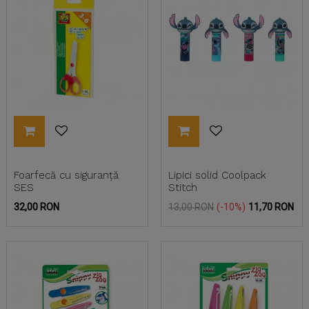
Foarfecă cu siguranță
Lipici solid Coolpack
SES
Stitch
Pret
Pret
Pret
32,00 RON
13,00 RON
-10%
11,70 RON
de
baza