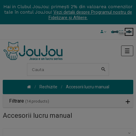
Hai in Clubul JouJou: primești 2% din valoarea comenzilor
tale în contul JouJou!
Vezi detalii despre Programul nostru de
Fidelizare și Afiliere.
COS
0
Tog
☰
navi
Rechizite
Accesorii lucru manual
Filtrare
(14 products)
Accesorii lucru manual
