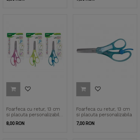
Foarfeca cu retur, 13 cm
Foarfeca cu retur, 13 cm
si placuta personalizabila
si placuta personalizabila
(blister)
Pret
Pret
8,00 RON
7,00 RON