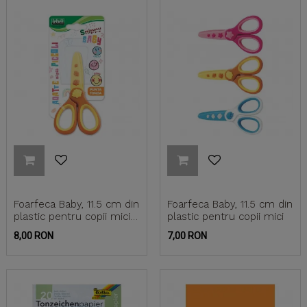
Foarfeca Baby, 11.5 cm din
Foarfeca Baby, 11.5 cm din
plastic pentru copii mici
plastic pentru copii mici
(blister)
Pret
Pret
8,00 RON
7,00 RON