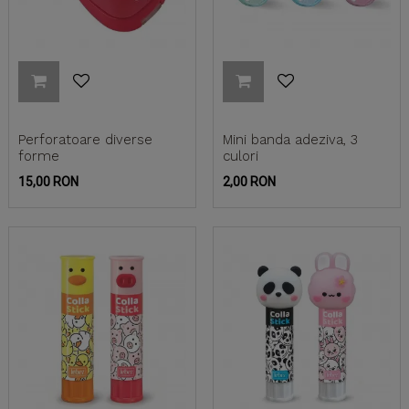
Perforatoare diverse
Mini banda adeziva, 3
forme
culori
Pret
Pret
15,00 RON
2,00 RON