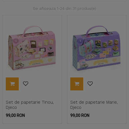
Se afiseaza 1-24 din 31 produs(e)
Set de papetarie Tinou,
Set de papetarie Marie,
Djeco
Djeco
Pret
Pret
99,00 RON
99,00 RON