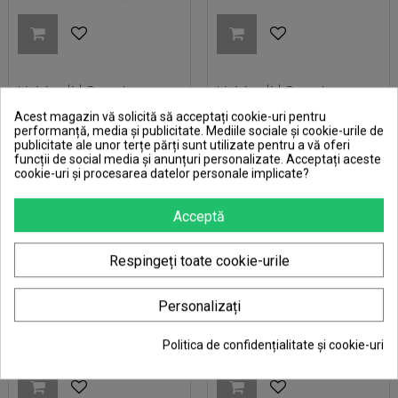
Lipici solid Sweet
Lipici solid Sweet
Animals- rata/purcel, 9 gr,
Animals, 9 gr, 2 modele
Acest magazin vă solicită să acceptați cookie-uri pentru
2 modele
performanță, media și publicitate. Mediile sociale și cookie-urile de
Pret
Pret
6,00 RON
9,00 RON
publicitate ale unor terțe părți sunt utilizate pentru a vă oferi
funcții de social media și anunțuri personalizate. Acceptați aceste
cookie-uri și procesarea datelor personale implicate?
Acceptă
Respingeți toate cookie-urile
Personalizați
Politica de confidențialitate și cookie-uri