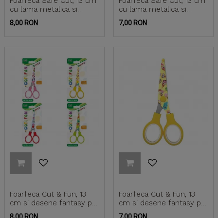
Foarfeca Safe Cut, 13 cm
Foarfeca Safe Cut, 13 cm
cu lama metalica si
cu lama metalica si
maner antiderapant...
maner antiderapant
Pret
Pret
8,00 RON
7,00 RON
Foarfeca Cut & Fun, 13
Foarfeca Cut & Fun, 13
cm si desene fantasy pe
cm si desene fantasy pe
lama (blister)
lama
Pret
Pret
8,00 RON
7,00 RON