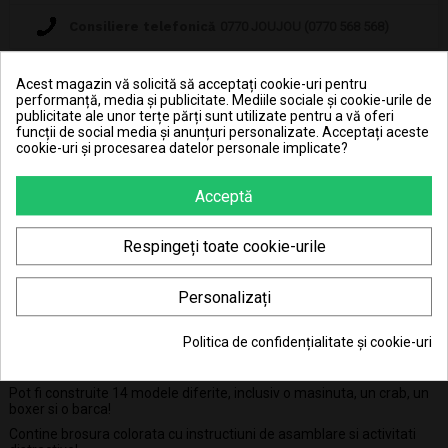
Consiliere telefonică
0770 JOUJOU (0770 568 568)
Acest magazin vă solicită să acceptați cookie-uri pentru
performanță, media și publicitate. Mediile sociale și cookie-urile de
publicitate ale unor terțe părți sunt utilizate pentru a vă oferi
39.84 Lei x 4 rate
funcții de social media și anunțuri personalizate. Acceptați aceste
cookie-uri și procesarea datelor personale implicate?
Acceptă
Respingeți toate cookie-urile
DESCRIERE
Personalizați
DETALII ALE PRODUSULUI
Politica de confidențialitate și cookie-uri
Asamblati toate piesele si construiti un robot alimentat de energia
solara.
Pot fi construite 14 modele diferite, inclusiv o masinuta, un crab, un
boxer si o barca!
Contine brosura colorata cu instructiuni de asamblare si activitati