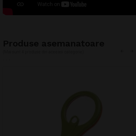
Produse asemanatoare
(Mai sunt 4 produse din aceeasi categorie)