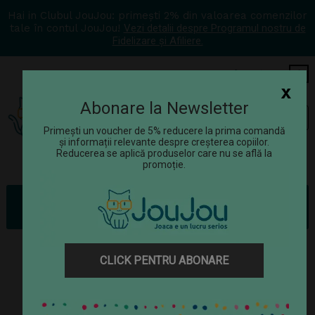
Hai in Clubul JouJou: primești 2% din valoarea comenzilor
tale în contul JouJou!
Vezi detalii despre Programul nostru de
Fidelizare și Afiliere.
COS
0
x
Abonare la Newsletter
Tog
☰
navi
Primești un voucher de 5% reducere la prima comandă
și informații relevante despre creșterea copiilor.
Reducerea se aplică produselor care nu se află la
promoție.
Jucării
Jucării științifice
Știință și tehnică
Joc educativ Buki France - Energia solara 14 in 1
CLICK PENTRU ABONARE