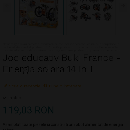
Nota:Imaginile au caracter informativ si pot include accesorii ce nu sunt cuprinse in
pachetul standard al produsului. Culorile produsului pot varia in functie de setarile
monitorului. In ciuda intretinerii atente, descrierea produsului poate contine omisiuni
Joc educativ Buki France -
Energia solara 14 in 1
Scrie o recenzie
Pune o intrebare
In stoc
119,03 RON
Asamblati toate piesele si construiti un robot alimentat de energia