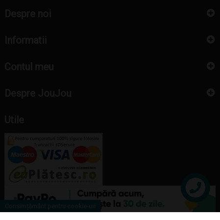
Despre noi
Informatii
Contul meu
Despre JouJou
Utile
Contact
Consimțământ pentru cookie-uri