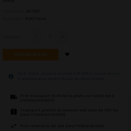
solara.
Cod produs:
BK7503
Producator:
BUKI France
Cantitate
ADAUGA IN COS
Hai în clubul JouJou și primeșți 2,38 RON în contul JouJou
la achiziționarea fiecărei bucăți din acest produs.
Pret transport 15.99 lei la plata cu cardul (vezi
Livrarea produselor
)
Transport gratuit la comenzi mai mari de 350 lei
(vezi
Livrarea produselor
)
Poti returna in 30 zile (vezi
Politica de retur
)