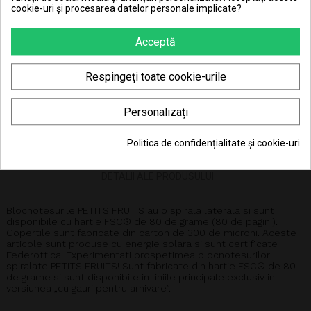
cookie-uri și procesarea datelor personale implicate?
Poti returna in 30 zile (vezi
Politica de retur
)
Consiliere telefonică
0770 JOUJOU (0770 568 568)
Acceptă
Respingeți toate cookie-urile
Personalizați
Politica de confidențialitate și cookie-uri
DESCRIERE
DETALII ALE PRODUSULUI
Blocnotesurile PETITS FRUITS au o spirala laterala si sunt
disponibile cu hartie FSC® de 80 de grame (80 de pagini).
Copertile sunt fabricate din carton de 300 de microni. Aceste
articole sunt produse cu energie solara si sunt certificate
Federottica. Experimentati prospetimea blocnotesurilor
spiralate PETITS FRUITS! Sunt fabricate din hartie FSC® de 80
de grame si sunt disponibile in liniile principale exclusiv in
versiunea „cu gauri pentru arhivare”.