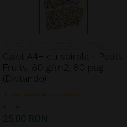
Nota:Imaginile au caracter informativ si pot include accesorii ce nu sunt cuprinse in
pachetul standard al produsului. Culorile produsului pot varia in functie de setarile
monitorului. In ciuda intretinerii atente, descrierea produsului poate contine omisiuni
Caiet A4+ cu spirala - Petits
Fruits, 80 g/m2, 80 pag.
(Dictando)
Scrie o recenzie
Pune o intrebare
In stoc
25,00 RON