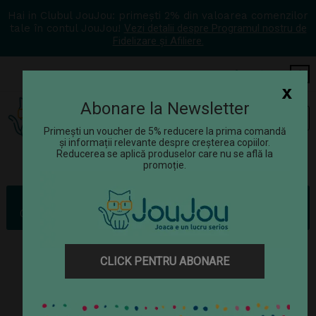
Hai in Clubul JouJou: primești 2% din valoarea comenzilor
tale în contul JouJou!
Vezi detalii despre Programul nostru de
Fidelizare și Afiliere.
COS
0
x
Abonare la Newsletter
Tog
☰
navi
Primești un voucher de 5% reducere la prima comandă
și informații relevante despre creșterea copiilor.
Reducerea se aplică produselor care nu se află la
promoție.
Rechizite
Caiet A4+ cu spirala - Petits Fruits, 80 g/m2, 80 pag. (Dictando)
CLICK PENTRU ABONARE