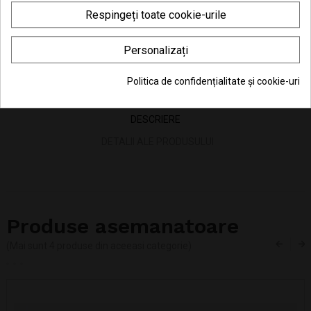
Consiliere telefonică
0770 JOUJOU (0770 568 568)
Respingeți toate cookie-urile
Personalizați
Politica de confidențialitate și cookie-uri
DESCRIERE
DETALII ALE PRODUSULUI
Produse asemanatoare
(Mai sunt 4 produse din aceeasi categorie)