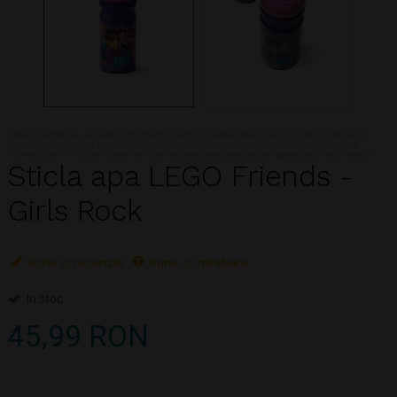
Nota:Imaginile au caracter informativ si pot include accesorii ce nu sunt cuprinse in
pachetul standard al produsului. Culorile produsului pot varia in functie de setarile
monitorului. In ciuda intretinerii atente, descrierea produsului poate contine omisiuni
Sticla apa LEGO Friends -
Girls Rock
Scrie o recenzie
Pune o intrebare
In stoc
45,99 RON