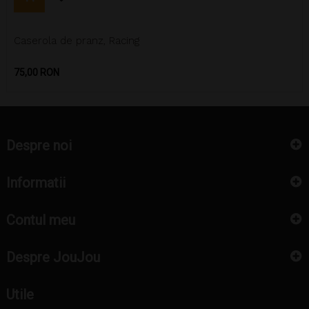
Caserola de pranz, Racing
Pret
75,00 RON
Despre noi
Informatii
Contul meu
Despre JouJou
Utile