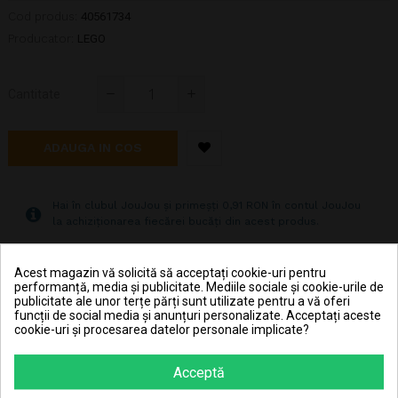
Cod produs:
40561734
Producator:
LEGO
Cantitate
ADAUGA IN COS
Hai în clubul JouJou și primeșți 0,91 RON în contul JouJou
la achiziționarea fiecărei bucăți din acest produs.
Acest magazin vă solicită să acceptați cookie-uri pentru
Pret transport 15.99 lei la plata cu cardul (vezi
Livrarea produselor
)
performanță, media și publicitate. Mediile sociale și cookie-urile de
publicitate ale unor terțe părți sunt utilizate pentru a vă oferi
funcții de social media și anunțuri personalizate. Acceptați aceste
Transport gratuit la comenzi mai mari de 350 lei
cookie-uri și procesarea datelor personale implicate?
(vezi
Livrarea produselor
)
Poti returna in 30 zile (vezi
Politica de retur
)
Acceptă