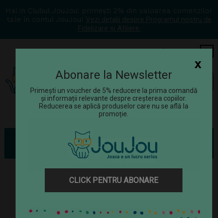
Hai in Clubul JouJou: primești 2% din valoarea comenzilor
tale în contul JouJou!
Vezi detalii despre Programul nostru de
Fidelizare și Afiliere.
COS
0
x
Abonare la Newsletter
Tog
☰
navi
Primești un voucher de 5% reducere la prima comandă
și informații relevante despre creșterea copiilor.
Reducerea se aplică produselor care nu se află la
promoție.
Rechizite
Caserole și sticle de apă
Sticla apa LEGO Friends - Girls Rock
CLICK PENTRU ABONARE