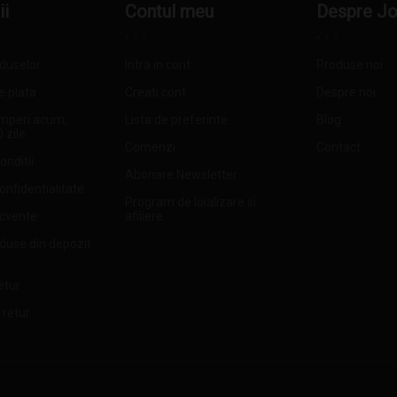
ii
Contul meu
Despre J
oduselor
Intra in cont
Produse noi
e plata
Creati cont
Despre noi
mperi acum,
Lista de preferinte
Blog
0 zile
Comenzi
Contact
onditii
Abonare Newsletter
confidentialitate
Program de loializare si
ecvente
afiliere
oduse din depozit
etur
 retur