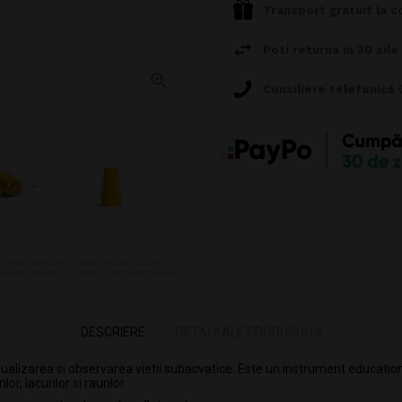
Transport gratuit la c
Poti returna in 30 zile

Consiliere telefonică
chetul standard al produsului. Culorile
escrierea produsului poate contine omisiuni
DESCRIERE
DETALII ALE PRODUSULUI
izarea si observarea vietii subacvatice. Este un instrument educational 
r, lacurilor si raurilor.