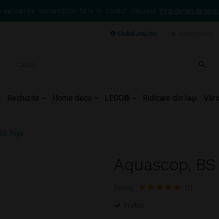
n valoarea comenzilor tale în contul JouJou!
Vezi detalii despre
Clubul JouJou
Autentificare
Rechizite
Home deco
LEGO®
Ridicare din Iași
Vârs
BS Toys
Aquascop, BS
Rating:
(1)
In stoc