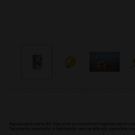
Nota:Imaginile au caracter informativ si pot include accesorii ce nu sunt cuprinse in pa
produsului pot varia in functie de setarile monitorului. In ciuda intretinerii atente, d
Aquascopul marca BS Toys este un instrument ingenios pentru vizual
fascinante, creaturilor si habitatelor care se afla sub suprafata marilo