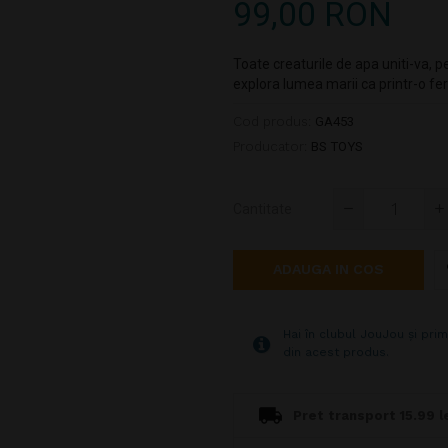
99,00 RON
Toate creaturile de apa uniti-va, p
explora lumea marii ca printr-o fe
Cod produs:
GA453
Producator:
BS TOYS
Cantitate
ADAUGA IN COS
Hai în clubul JouJou și prim
din acest produs.
Pret transport 15.99 le