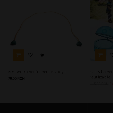
Arc pentru scufundari, BS Toys
Set 6 baloan
reutilizabile
Pret
79,00 RON
Pret
115,00 RON
-
de
baza