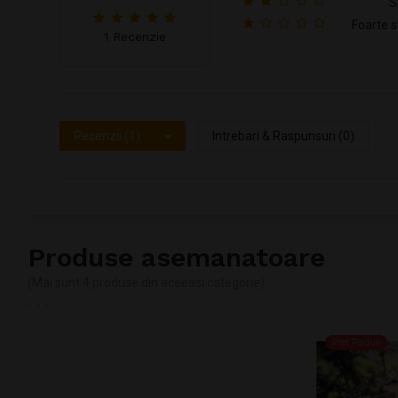
S
Foarte s
1 Recenzie
Recenzii (1)
Intrebari & Raspunsuri (0)
Produse asemanatoare
(Mai sunt 4 produse din aceeasi categorie)
Pret Redus