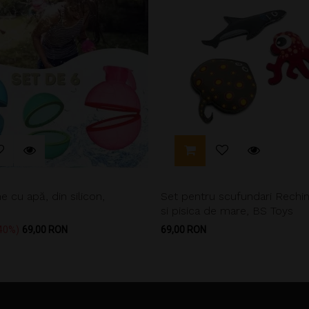
e cu apă, din silicon,
Set pentru scufundari Rechin,
si pisica de mare, BS Toys
Pret
Pret
40%
69,00 RON
69,00 RON