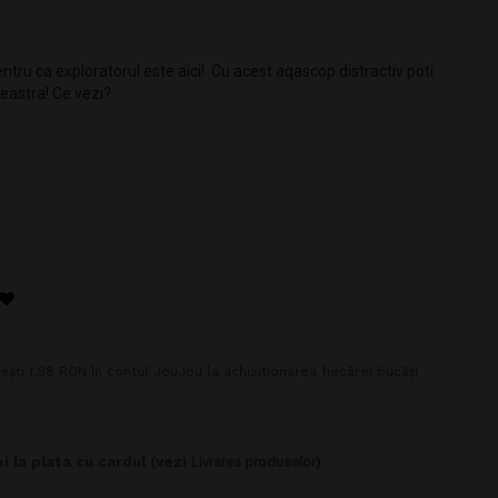
entru ca exploratorul este aici! Cu acest aqascop distractiv poti
reastra! Ce vezi?
eșți 1,98 RON în contul JouJou la achiziționarea fiecărei bucăți
i la plata cu cardul (vezi
Livrarea produselor
)