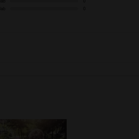
lab
0
lab
0