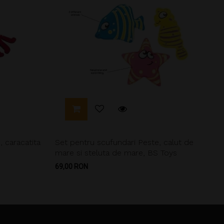
 caracatita
Set pentru scufundari Peste, calut de
mare si steluta de mare, BS Toys
Pret
69,00 RON