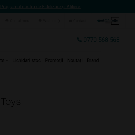
 Programul nostru de Fidelizare și Afiliere.
Contul meu
Wishlist
Contact
COS
0
0770 568 568
te
Lichidari stoc
Promoții
Noutăți
Brand
 Toys