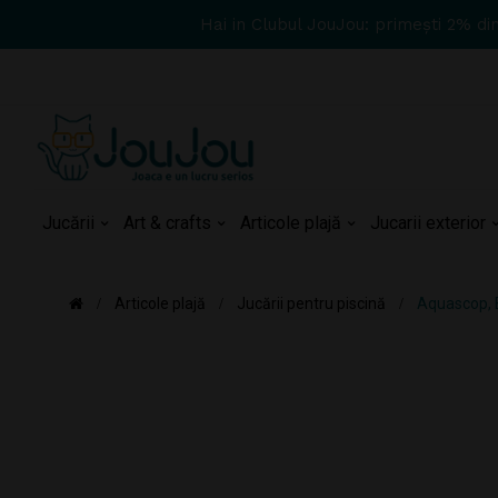
Hai in Clubul JouJou: primești 2% di
Jucării
Art & crafts
Articole plajă
Jucarii exterior
Articole plajă
Jucării pentru piscină
Aquascop, 