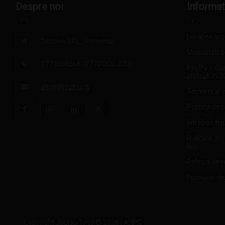
Despre noi
Informat
Livrarea pr
Resolvo SRL , Romania
Modalitati d
0770568568 (0770 JOUJOU)
PayPo – Cu
plătești în 3
shop@joujou.ro
Termeni si c
Politica de 
Intrebari fr
Ridicare pr
Iasi
Politica de r
Formular de
Copyright Joujou Toys © 2026 |
ANPC