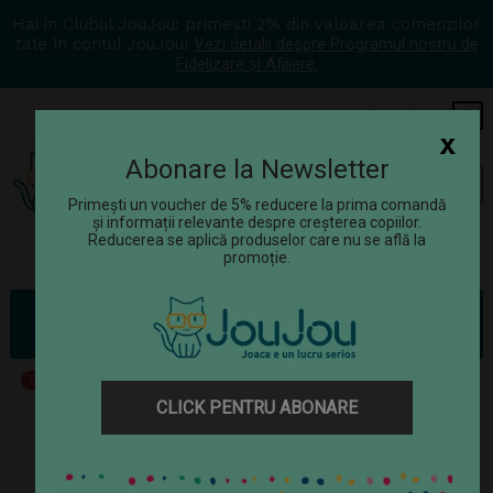
Hai in Clubul JouJou: primești 2% din valoarea comenzilor
tale în contul JouJou!
Vezi detalii despre Programul nostru de
Fidelizare și Afiliere.
COS
0
x
Abonare la Newsletter
Tog
☰
navi
Primești un voucher de 5% reducere la prima comandă
și informații relevante despre creșterea copiilor.
Reducerea se aplică produselor care nu se află la
promoție.
Jucării
Jucarii magnetice
Set magnetic de construit Magformers, Set de bază 30 piese
Pret Redus
CLICK PENTRU ABONARE