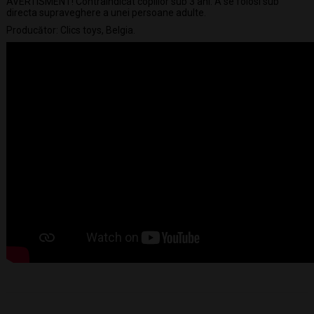
AVERTISMENT! Contraindicat copiilor sub 3 ani. A se folosi sub
directa supraveghere a unei persoane adulte.
Producător: Clics toys, Belgia.