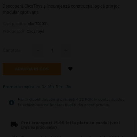
Descoperă ClicsToys și încurajează construcția logică prin joc
modular captivant.
Cod produs:
clic-702001
Producator:
ClicsToys
Cantitate
ADAUGA IN COS
Promotia expira in: 3z 16h 51m 17s
Hai în clubul JouJou și primeșți 4,32 RON în contul JouJou
la achiziționarea fiecărei bucăți din acest produs.
Pret transport 15.99 lei la plata cu cardul (vezi
Livrarea produselor
)