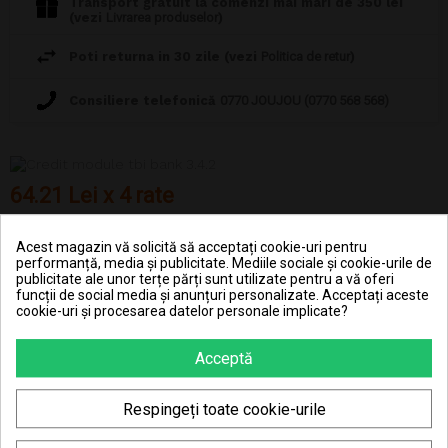
Transport gratuit la comenzi mai mari de 350 lei
(vezi
Livrarea produselor
)
Poti returna in 30 zile (vezi
Politica de retur
)
Consiliere telefonică
0770 JOUJOU (0770 568 568)
64.21 Lei x 4 rate
Acest magazin vă solicită să acceptați cookie-uri pentru
performanță, media și publicitate. Mediile sociale și cookie-urile de
publicitate ale unor terțe părți sunt utilizate pentru a vă oferi
funcții de social media și anunțuri personalizate. Acceptați aceste
cookie-uri și procesarea datelor personale implicate?
DESCRIERE
Acceptă
DETALII ALE PRODUSULUI
Respingeți toate cookie-urile
Set Magformers cu 30 de piese cu magnet, de formă pătrată și
triunghiulară, cu ajutorul cărora copiii pot să contruiască orice