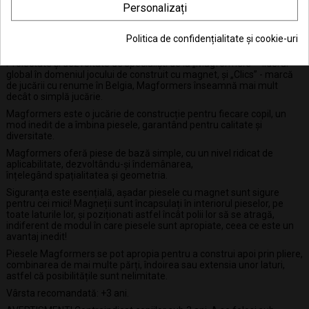
modele doresc.
Personalizați
Posibilitățile și distracția sunt nelimitate, așa că cei mici pot să își
lase imaginația liberă și creativitatea lor va prinde cât mai multe
Politica de confidențialitate și cookie-uri
forme.
Proiectate și dezvoltate de specialiști de la „Magformers” - liderul
global în domeniul jocului de construit cu magnet, și „Clics” - marcă
de jucării cu renume în Belgia, Magformers înseamnă mai mult
decât o simplă jucărie.
Magformers este o jucărie de construcție pentru fiecare copil, un
mod inedit de a îmbina piesele, garantând pentru calitate și
diversitate.
Magformers oferă piese de bază simple, cu un nivel ridicat de
aplicabilitate, dezvoltându-și îndemânarea,
înțelegând spațialitatea și geometria.
Siguranța este esențială, așadar piesele cu magnet sunt sigure
pentru cei mici! Magneții sunt încapsulați în interiorul pieselor, pe
toate laturile lor, și poziționati astfel încât polii lor să se atragă,
indiferent de modul în care piesele sunt apropiate, ceea ce este un
avantaj inedit!
Piesele Magformers se pot apropia pentru a construi apoi prin pliere,
combinarea de mai multe părți, îndoirea sau extensia unor laturi,
astfel că posibilitățile sunt nelimitate.
Vârsta recomandată: +3 ani.