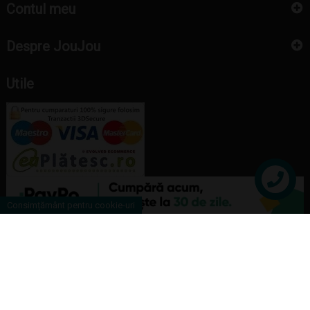
Contul meu
Despre JouJou
Utile
Contact
Consimțământ pentru cookie-uri