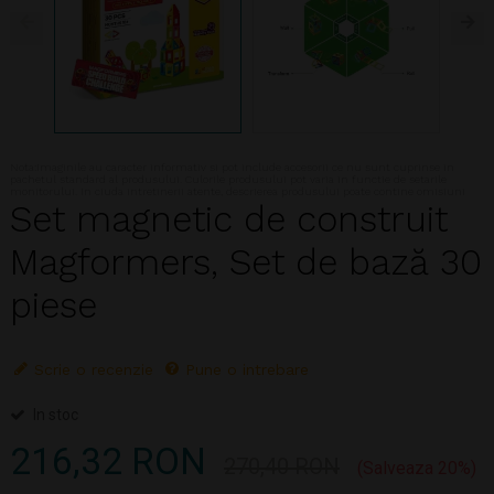
Nota:Imaginile au caracter informativ si pot include accesorii ce nu sunt cuprinse in
pachetul standard al produsului. Culorile produsului pot varia in functie de setarile
monitorului. In ciuda intretinerii atente, descrierea produsului poate contine omisiuni
Set magnetic de construit
Magformers, Set de bază 30
piese
Scrie o recenzie
Pune o intrebare
In stoc
216,32 RON
270,40 RON
Salveaza 20%