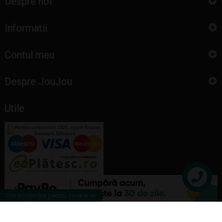
Despre noi
Informatii
Contul meu
Despre JouJou
Utile
Contact
Consimțământ pentru cookie-uri