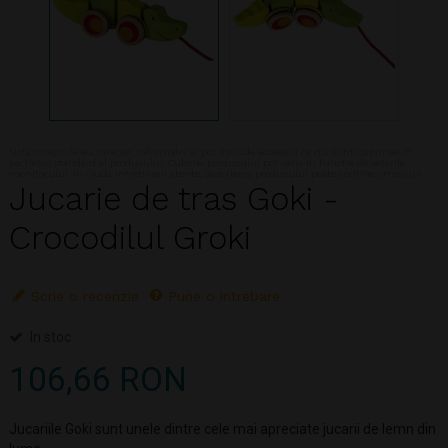
Nota:Imaginile au caracter informativ si pot include accesorii ce nu sunt cuprinse in
pachetul standard al produsului. Culorile produsului pot varia in functie de setarile
monitorului. In ciuda intretinerii atente, descrierea produsului poate contine omisiuni
Jucarie de tras Goki -
Crocodilul Groki
Scrie o recenzie
Pune o intrebare
In stoc
106,66 RON
Jucariile Goki sunt unele dintre cele mai apreciate jucarii de lemn din