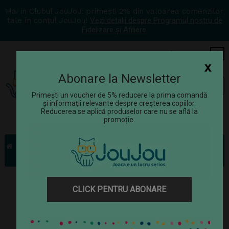
Hai in Clubul JouJou: primești 2% din valoarea comenzilor
tale în contul JouJou!
Vezi detalii despre Programul nostru de
Fidelizare și Afiliere.
COS
0
x
Abonare la Newsletter
Tog
☰
navi
Primești un voucher de 5% reducere la prima comandă
și informații relevante despre creșterea copiilor.
Reducerea se aplică produselor care nu se află la
promoție.
Jucării
Jucării de miscare
Jucării de tras și împins
Jucarie de tras Goki - Crocodilul Groki
CLICK PENTRU ABONARE