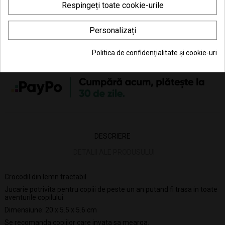
Respingeți toate cookie-urile
Consiliere telefonică
0770 JOUJOU (0770 568 568)
Personalizați
Politica de confidențialitate și cookie-uri
36.74 Lei x 4 rate
DESCRIERE
DETALII ALE PRODUSULUI
Crocodil din lemn tractabil.
Jucarie potrivita pentru copiii de peste un an putand fi trasa in toate
aventurile copilului.
Dimensiune: 20 x 5.5 x 5.6 cm
Se recomanda copiilor care invata sa mearga.