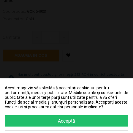
lume.
Cod produs:
GOKI54903
Producator:
Goki
Cantitate
ADAUGA IN COS
Hai în clubul JouJou și primeșți 2,13 RON în contul JouJou la
achiziționarea fiecărei bucăți din acest produs.
Acest magazin vă solicită să acceptați cookie-uri pentru
performanță, media și publicitate. Mediile sociale și cookie-urile de
publicitate ale unor terțe părți sunt utilizate pentru a vă oferi
Pret transport 15.99 lei la plata cu cardul (vezi
Livrarea produselor
)
funcții de social media și anunțuri personalizate. Acceptați aceste
cookie-uri și procesarea datelor personale implicate?
Transport gratuit la comenzi mai mari de 350 lei
(vezi
Livrarea produselor
)
Acceptă
Poti returna in 30 zile (vezi
Politica de retur
)