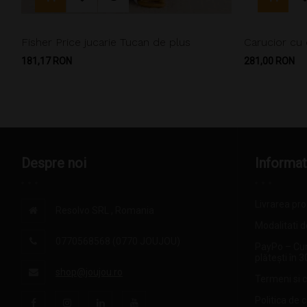
Fisher Price jucarie Tucan de plus
Carucior cu
Pret
Pret
181,17 RON
281,00 RON
Despre noi
Informat
Livrarea pr
Resolvo SRL , Romania
Modalitati d
0770568568 (0770 JOUJOU)
PayPo – Cu
plătești în 3
shop@joujou.ro
Termeni si c
Politica de 