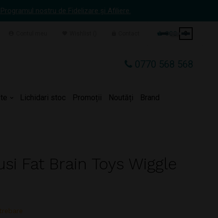
 Programul nostru de Fidelizare și Afiliere.
Contul meu
Wishlist
Contact
COS
0
0770 568 568
te
Lichidari stoc
Promoții
Noutăți
Brand
si Fat Brain Toys Wiggle
trebare