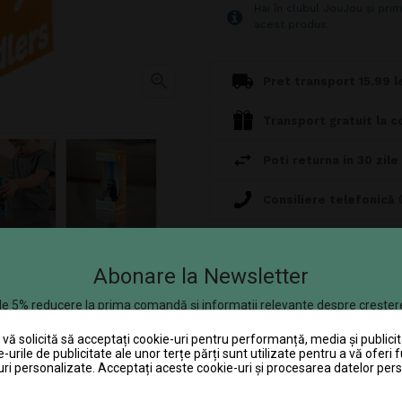
Hai în clubul JouJou și prim
acest produs.

Pret transport 15.99 le
Transport gratuit la c
Poti returna in 30 zile
Consiliere telefonică
chetul standard al produsului. Culorile
Abonare la Newsletter
escrierea produsului poate contine omisiuni
e 5% reducere la prima comandă și informații relevante despre creșter
se aplică produselor care nu se află la promoție.
ă solicită să acceptați cookie-uri pentru performanță, media și publicit
DESCRIERE
DETALII ALE PRODUSULUI
e-urile de publicitate ale unor terțe părți sunt utilizate pentru a vă oferi f
ri personalizate. Acceptați aceste cookie-uri și procesarea datelor per
își găsește drumul de sus în jos. Rotiți-l din nou și urmăriți-l din nou și d