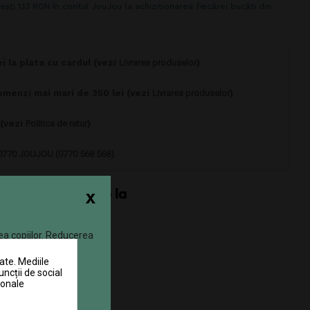
eșți 1,13 RON în contul JouJou la achiziționarea fiecărei bucăți din
i la plata cu cardul (vezi
Livrarea produselor
)
omenzi mai mari de 350 lei (vezi
Livrarea produselor
)
 (vezi
Politica de retur
)
0770 JOUJOU (0770 568 568)
x
ea copiilor. Reducerea
ate. Mediile
uncții de social
sonale
in nou!