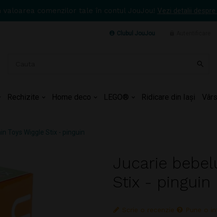
n valoarea comenzilor tale în contul JouJou!
Vezi detalii despre
Clubul JouJou
Autentificare
Rechizite
Home deco
LEGO®
Ridicare din Iași
Vârs
in Toys Wiggle Stix - pinguin
Jucarie bebelu
Stix - pinguin
Scrie o recenzie
Pune o in