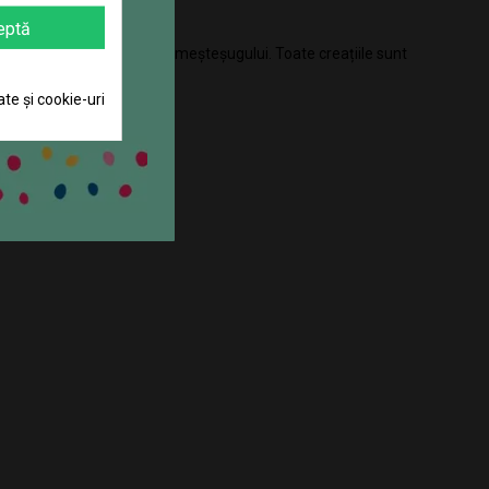
Wiggle Stix.
eptă
rei jucării și pe calitatea meșteșugului. Toate creațiile sunt
ate și cookie-uri