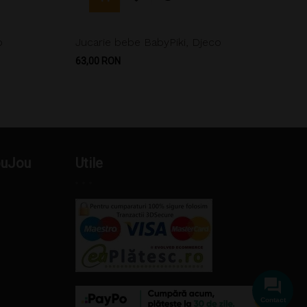
o
Jucarie bebe BabyPiki, Djeco
Pret
63,00 RON
ouJou
Utile
Contact