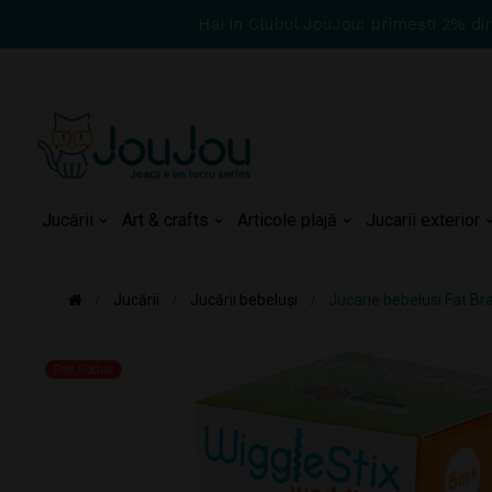
Hai in Clubul JouJou: primești 2% di
Jucării
Art & crafts
Articole plajă
Jucarii exterior
Jucării
Jucării bebeluși
Jucarie bebelusi Fat Bra
Pret Redus