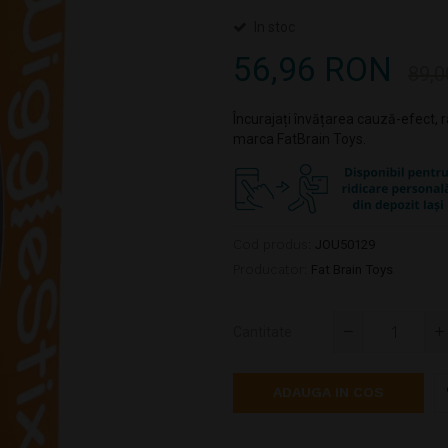
In stoc
56,96 RON
89,
Încurajați învățarea cauză-efect, 
marca FatBrain Toys.
Cod produs:
JOU50129
Producator:
Fat Brain Toys
Cantitate
ADAUGA IN COS