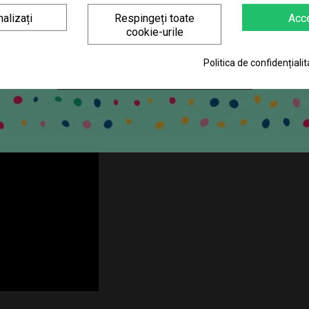
eativitate și stimuleașă curiozitatea cu ajutorul jucăriei Fat Brain Toys 
alizați
Respingeți toate
Acc
cookie-urile
at Brain Toys s-a concentrat întotdeauna în primul rând pe siguranța fiecă
 copiii au cea mai bună experiență posibilă.
Politica de confidențialit
CLICK PENTRU ABONARE