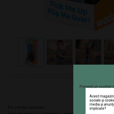
Nota:Imaginile au caracter informativ si pot include accesorii ce nu sunt cuprinse in pa
produsului pot varia in functie de setarile monitorului. In ciuda intretinerii atente, d
Primești un voucher d
Acest magazin v
sociale și cooki
media și anunțu
Pur și simplu distracție!
implicate?
Întoarceți cilindrul ca o clepsidră și urmăriți cum pinguinul prietenos 