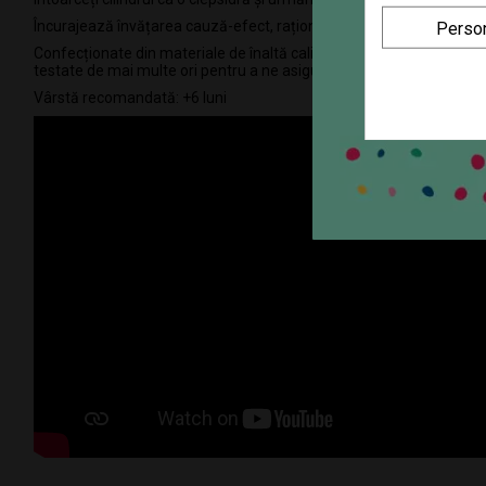
Încurajează învățarea cauză-efect, raționamentul spațial, inspira cr
Person
Confecționate din materiale de înaltă calitate, rezistente în timp, F
testate de mai multe ori pentru a ne asigura că atât părinții, cât și
Vârstă recomandată: +6 luni