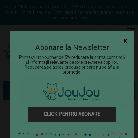
Hai in Clubul JouJou: primești 2% din valoarea comenzilor
tale în contul JouJou!
Vezi detalii despre Programul nostru de
Fidelizare și Afiliere.
COS
0
x
Abonare la Newsletter
Tog
☰
navi
Primești un voucher de 5% reducere la prima comandă
și informații relevante despre creșterea copiilor.
Reducerea se aplică produselor care nu se află la
promoție.
Jucării
Figurine
Sylvanian Families 5794 - bebeluși la cumpărături
CLICK PENTRU ABONARE