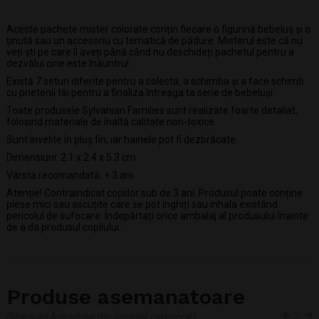
Aceste pachete mister colorate conțin fiecare o figurină bebeluș și o
ținută sau un accesoriu cu tematică de pădure. Misterul este că nu
veți ști pe care îl aveți până când nu deschideți pachetul pentru a
dezvălui cine este înăuntru!
Există 7 seturi diferite pentru a colecta, a schimba și a face schimb
cu prietenii tăi pentru a finaliza întreaga ta serie de bebeluși.
Toate produsele Sylvanian Families sunt realizate foarte detaliat,
folosind materiale de înaltă calitate non-toxice.
Sunt învelite în pluș fin, iar hainele pot fi dezbrăcate.
Dimensiuni: 2.1 x 2.4 x 5.3 cm
Vârsta recomandată: + 3 ani
Atenție! Contraindicat copiilor sub de 3 ani. Produsul poate conține
piese mici sau ascuțite care se pot inghiți sau inhala existând
pericolul de sufocare. Îndepărtați orice ambalaj al produsului înainte
de a da produsul copilului.
Produse asemanatoare
(Mai sunt 4 produse din aceeasi categorie)