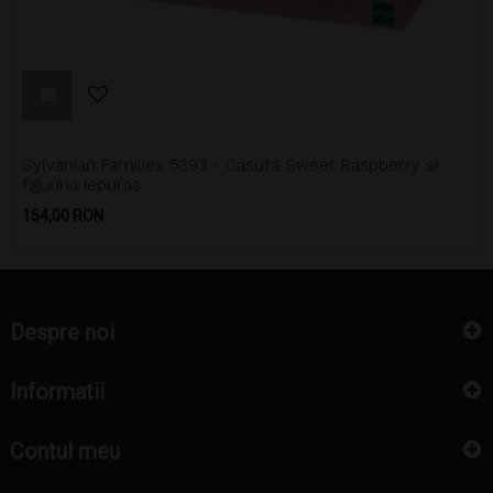
Sylvanian Families 5393 - Casuta Sweet Raspberry si
figurina iepuras
Pret
154,00 RON
Despre noi
Informatii
Contul meu