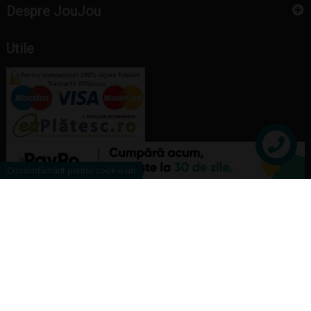
Despre JouJou
Utile
Contact
Consimțământ pentru cookie-uri
Copyright Joujou Toys © 2026 |
ANPC