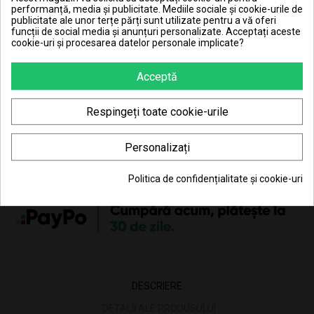
performanță, media și publicitate. Mediile sociale și cookie-urile de
Hai în clubul JouJou și primeșți 0,54 RON în contul JouJou
publicitate ale unor terțe părți sunt utilizate pentru a vă oferi
la achiziționarea fiecărei bucăți din acest produs.
funcții de social media și anunțuri personalizate. Acceptați aceste
cookie-uri și procesarea datelor personale implicate?
Pret transport 15.99 lei la plata cu cardul (vezi
Acceptă
Livrarea produselor
)
Transport gratuit la comenzi mai mari de 350 lei
Respingeți toate cookie-urile
(vezi
Livrarea produselor
)
Poti returna in 30 zile (vezi
Politica de retur
)
Personalizați
Consiliere telefonică
0770 JOUJOU (0770 568 568)
Politica de confidențialitate și cookie-uri
DESCRIERE
DETALII ALE PRODUSULUI