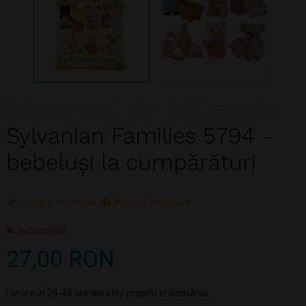
Nota:Imaginile au caracter informativ si pot include accesorii ce nu sunt cuprinse in
pachetul standard al produsului. Culorile produsului pot varia in functie de setarile
monitorului. In ciuda intretinerii atente, descrierea produsului poate contine omisiuni
Sylvanian Families 5794 -
bebeluși la cumpărături
Scrie o recenzie
Pune o intrebare
Indisponibil
27,00 RON
Livrare in 24-48 ore din stoc propriu in România.