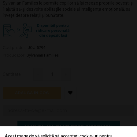
Sylvanian Families le permite copiilor să își creeze propriile povești și
îi ajută să-și dezvolte abilitățile sociale și inteligența emoțională, să
învețe despre relații și bunătate.
Cod produs:
JOU-5794
Producator:
Sylvanian Families
Cantitate
ADAUGA IN COS
ANUNTA-MA CAND ESTE DISPONIBIL
Acest magazin vă solicită să acceptați cookie-uri pentru