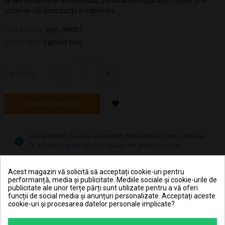
la dezvoltarea lor armonioasă, stimuland imaginația copiilor prin
jocuri de rol, construcții și explorare.
Cod produs:
Egm_580027
Producator:
Egmont toys
Cantitate
ADAUGA IN COS
Hai în clubul JouJou și primeșți 3,46 RON în contul JouJou
la achiziționarea fiecărei bucăți din acest produs.
Acest magazin vă solicită să acceptați cookie-uri pentru
Pret transport 15.99 lei la plata cu cardul (vezi
performanță, media și publicitate. Mediile sociale și cookie-urile de
Livrarea produselor
)
publicitate ale unor terțe părți sunt utilizate pentru a vă oferi
funcții de social media și anunțuri personalizate. Acceptați aceste
Transport gratuit la comenzi mai mari de 350 lei
cookie-uri și procesarea datelor personale implicate?
(vezi
Livrarea produselor
)