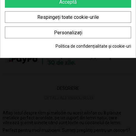
Poti returna in 30 zile (vezi
Politica de retur
)
Acceptă
Consiliere telefonică
0770 JOUJOU (0770 568 568)
Respingeți toate cookie-urile
Personalizați
53.36 Lei x 4 rate
Politica de confidențialitate și cookie-uri
DESCRIERE
DETALII ALE PRODUSULUI
Aflați totul despre ritm și melodie cu acest xilofon cu 8 plăcuțe
metalice perfect acordate, pe un suport din lemn natur, care
vibrează şi emit sunete când sunt lovite cu ciocănelul de lemn.
Perfect pentru micii muzicieni. Sunteți pregătiți pentru un concert?