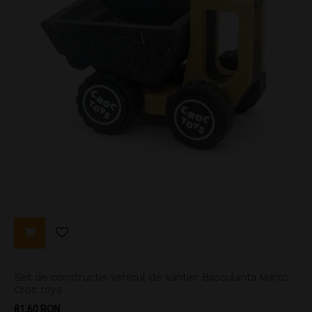
Set de constructie vehicul de santier Basculanta Marco,
Croc toys
Pret
81,60 RON