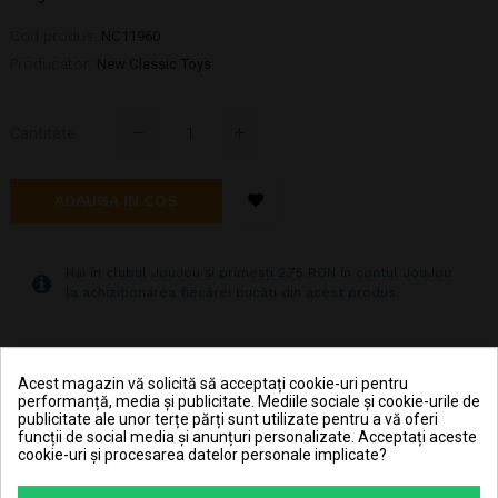
Cod produs:
NC11960
Producator:
New Classic Toys
Cantitate
ADAUGA IN COS
Hai în clubul JouJou și primeșți 2,75 RON în contul JouJou
la achiziționarea fiecărei bucăți din acest produs.
Pret transport 15.99 lei la plata cu cardul (vezi
Livrarea produselor
)
Acest magazin vă solicită să acceptați cookie-uri pentru
performanță, media și publicitate. Mediile sociale și cookie-urile de
Transport gratuit la comenzi mai mari de 350 lei
publicitate ale unor terțe părți sunt utilizate pentru a vă oferi
(vezi
Livrarea produselor
)
funcții de social media și anunțuri personalizate. Acceptați aceste
cookie-uri și procesarea datelor personale implicate?
Poti returna in 30 zile (vezi
Politica de retur
)