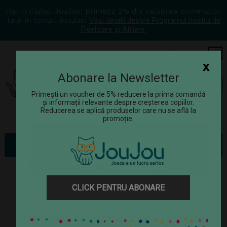
Hai in Clubul JouJou: primești 2% din valoarea comenzilor
tale în contul JouJou!
Vezi detalii despre Programul nostru de
Fidelizare și Afiliere.
COS
0
x
Abonare la Newsletter
Tog
☰
navi
Primești un voucher de 5% reducere la prima comandă
și informații relevante despre creșterea copiilor.
Reducerea se aplică produselor care nu se află la
promoție.
Jucării
Vehicule de jucărie
Transportor masini
CLICK PENTRU ABONARE