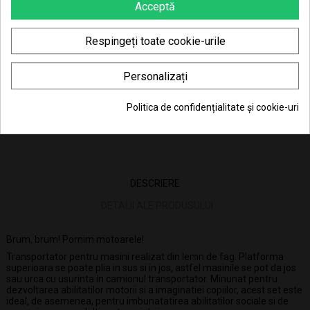
Acceptă
Consiliere telefonică
0770 JOUJOU (0770 568 568)
Respingeți toate cookie-urile
Personalizați
44.57 Lei x 4 rate
Politica de confidențialitate și cookie-uri
DESCRIERE
DETALII ALE PRODUSULUI
Brum, brum! Pornim motoarele!
Transportator pentru masini realizat din lemn de fag. Platforma
superioara se poate plia in sus si in jos, astfel masinile se pot da jos
sau urca cu usurinta in camionul transportator. Minunat pentru
dezvoltarea abilitatilor motorii si a imaginatiei copiilor, acest set este
ideal, de asemenea, pentru imbunatatirea abilitatilor sociale si de