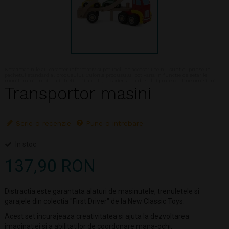
Nota:Imaginile au caracter informativ si pot include accesorii ce nu sunt cuprinse in
pachetul standard al produsului. Culorile produsului pot varia in functie de setarile
monitorului. In ciuda intretinerii atente, descrierea produsului poate contine omisiuni
Transportor masini
Scrie o recenzie
Pune o intrebare
In stoc
137,90 RON
Distractia este garantata alaturi de masinutele, trenuletele si
garajele din colectia "First Driver" de la New Classic Toys.
Acest set incurajeaza creativitatea si ajuta la dezvoltarea
imaginatiei si a abilitatilor de coordonare mana-ochi.