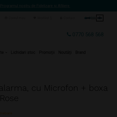
 Programul nostru de Fidelizare și Afiliere.
Contul meu
Wishlist
Contact
COS
0
0770 568 568
te
Lichidari stoc
Promoții
Noutăți
Brand
alarma, cu Microfon + boxa
 Rose
trebare