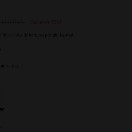
4,00 RON
Salveaza 15%
riunde cu setul de karaoke portabil Larma!
MICH-ROSE
7s