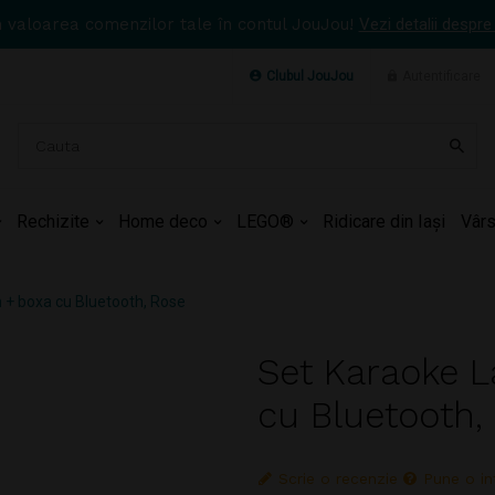
n valoarea comenzilor tale în contul JouJou!
Vezi detalii despre
Clubul JouJou
Autentificare
Rechizite
Home deco
LEGO®
Ridicare din Iași
Vârs
 + boxa cu Bluetooth, Rose
Set Karaoke L
cu Bluetooth,
Scrie o recenzie
Pune o in