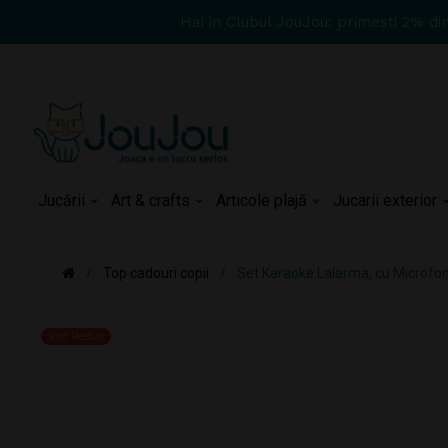
Hai in Clubul JouJou: primești 2% di
Jucării
Art & crafts
Articole plajă
Jucarii exterior
Top cadouri copii
Set Karaoke Lalarma, cu Microfon
Pret Redus