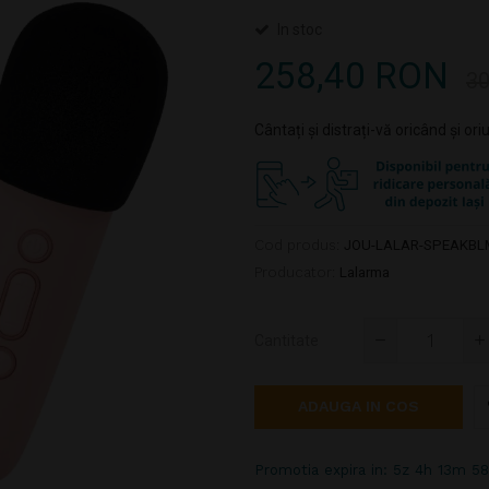
In stoc
258,40 RON
30
Cântați și distrați-vă oricând și o
Cod produs:
JOU-LALAR-SPEAKBL
Producator:
Lalarma
Cantitate
ADAUGA IN COS
Promotia expira in: 5z 4h 13m 5