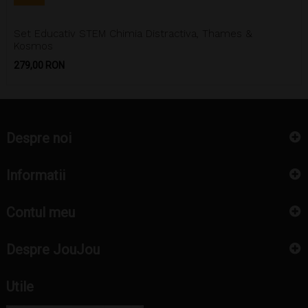
Set Educativ STEM Chimia Distractiva, Thames &
Kosmos
Pret
279,00 RON
Despre noi
Informatii
Contul meu
Despre JouJou
Utile