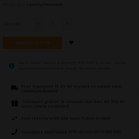
Producator:
Learning Resources
Cantitate
ADAUGA IN COS
Hai în clubul JouJou și primeșți 6,72 RON în contul JouJou
la achiziționarea fiecărei bucăți din acest produs.
Pret transport 15.99 lei la plata cu cardul (vezi
Livrarea produselor
)
Transport gratuit la comenzi mai mari de 350 lei
(vezi
Livrarea produselor
)
Poti returna in 30 zile (vezi
Politica de retur
)
Consiliere telefonică
0770 JOUJOU (0770 568 568)