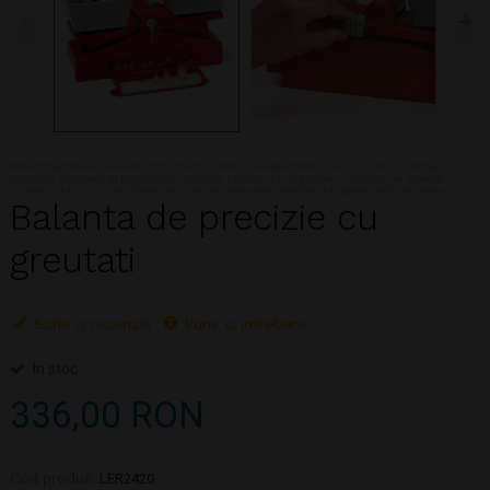
Nota:Imaginile au caracter informativ si pot include accesorii ce nu sunt cuprinse in
pachetul standard al produsului. Culorile produsului pot varia in functie de setarile
monitorului. In ciuda intretinerii atente, descrierea produsului poate contine omisiuni
Balanta de precizie cu
greutati
Scrie o recenzie
Pune o intrebare
In stoc
336,00 RON
Cod produs:
LER2420