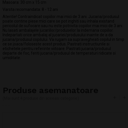
Masoara: 30 cm x 15 cm
Varsta recomandata: 8 - 12 ani
Atentie! Contraindicat copiilor mai mici de 3 ani. Jucaria/produsul
poate contine piese mici care se pot inghiti sau inhala existand
pericolul de sufocare sau nu este potrivita copiilor mai mici de 3 ani.
Nu lasati ambalajele jucariilor/produselor la indemana copiilor.
Indepartati orice ambalaj al jucariei/produsului inainte de a da
jucaria/produsul copilului. Va rugam sa supravegheati copilul in timp
ce se joaca/foloseste acest produs. Pastrati instructiunile si
etichetele pentru referinte viitoare. Pastrati jucaria/produsul
departe de foc, feriti jucaria/produsul de temperaturi ridicate si
umiditate.
Produse asemanatoare
(Mai sunt 4 produse din aceeasi categorie)