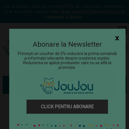
Hai in Clubul JouJou: primești 2% din valoarea comenzilor
tale în contul JouJou!
Vezi detalii despre Programul nostru de
Fidelizare și Afiliere.
COS
0
x
Abonare la Newsletter
Tog
☰
navi
Primești un voucher de 5% reducere la prima comandă
și informații relevante despre creșterea copiilor.
Reducerea se aplică produselor care nu se află la
promoție.
Jucării
Jucării științifice
Știință și tehnică
Balanta de precizie cu greutati
CLICK PENTRU ABONARE