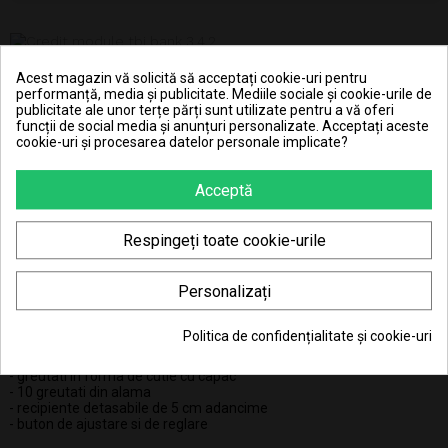
94.20 Lei x 4 rate
Acest magazin vă solicită să acceptați cookie-uri pentru
performanță, media și publicitate. Mediile sociale și cookie-urile de
publicitate ale unor terțe părți sunt utilizate pentru a vă oferi
funcții de social media și anunțuri personalizate. Acceptați aceste
cookie-uri și procesarea datelor personale implicate?
Acceptă
DESCRIERE
Respingeți toate cookie-urile
DETALII ALE PRODUSULUI
Personalizați
Balanta este realizata din plastic rezistent la un mare impact.
Capacitatea totala este de 2000 g cu o precizie de +/- 0.5g.
Politica de confidențialitate și cookie-uri
Este prevazuta cu:
- greutati in forma de cutie cu capac
- 10 greutati din alama
- recipiente detasabile de 5 cm adancime
- buton de ajustare si de reglare