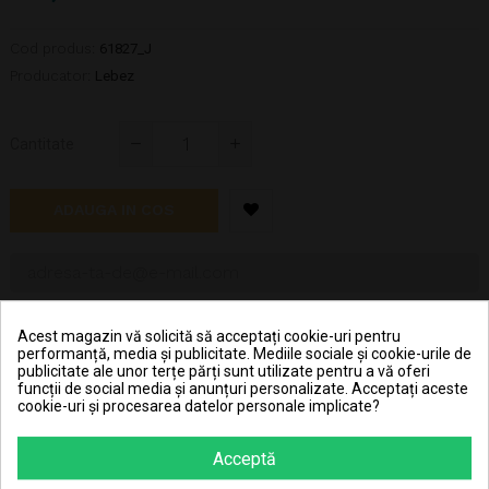
Cod produs:
61827_J
Producator:
Lebez
Cantitate
ADAUGA IN COS
ANUNTA-MA CAND ESTE DISPONIBIL
Acest magazin vă solicită să acceptați cookie-uri pentru
performanță, media și publicitate. Mediile sociale și cookie-urile de
publicitate ale unor terțe părți sunt utilizate pentru a vă oferi
funcții de social media și anunțuri personalizate. Acceptați aceste
Hai în clubul JouJou și primeșți 0,30 RON în contul JouJou
cookie-uri și procesarea datelor personale implicate?
la achiziționarea fiecărei bucăți din acest produs.
Acceptă
Pret transport 15.99 lei la plata cu cardul (vezi
Livrarea produselor
)