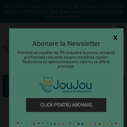
Hai in Clubul JouJou: primești 2% din valoarea comenzilor
tale în contul JouJou!
Vezi detalii despre Programul nostru de
Fidelizare și Afiliere.
COS
0
x
Abonare la Newsletter
Tog
☰
navi
Primești un voucher de 5% reducere la prima comandă
și informații relevante despre creșterea copiilor.
Reducerea se aplică produselor care nu se află la
promoție.
Rechizite
Set scolar cu craniu (1 radiera, 1 ascutitoare, 1 rigla de 15 cm, 1
creion)
CLICK PENTRU ABONARE