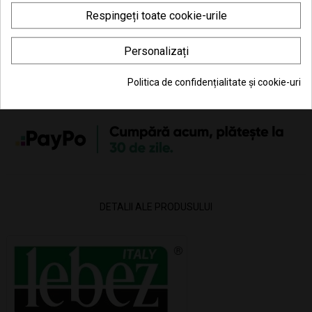
Respingeți toate cookie-urile
Transport gratuit la comenzi mai mari de 350 lei
(vezi
Livrarea produselor
)
Personalizați
Poti returna in 30 zile (vezi
Politica de retur
)
Politica de confidențialitate și cookie-uri
Consiliere telefonică
0770 JOUJOU (0770 568 568)
DETALII ALE PRODUSULUI