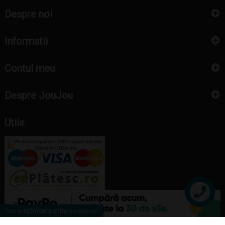
Despre noi
Informatii
Contul meu
Despre JouJou
Utile
Contact
Consimțământ pentru cookie-uri