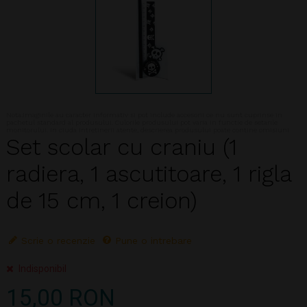
Nota:Imaginile au caracter informativ si pot include accesorii ce nu sunt cuprinse in
pachetul standard al produsului. Culorile produsului pot varia in functie de setarile
monitorului. In ciuda intretinerii atente, descrierea produsului poate contine omisiuni
Set scolar cu craniu (1
radiera, 1 ascutitoare, 1 rigla
de 15 cm, 1 creion)
Scrie o recenzie
Pune o intrebare
Indisponibil
15,00 RON