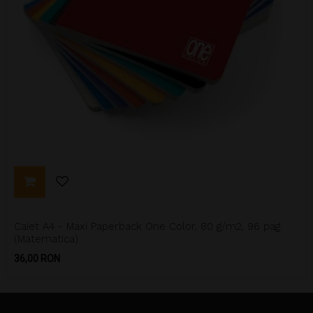
Caiet A4 - Maxi Paperback One Color, 80 g/m2, 96 pag.
(Matematica)
Pret
36,00 RON