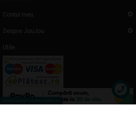
Contul meu
Despre JouJou
Utile
Contact
Consimțământ pentru cookie-uri