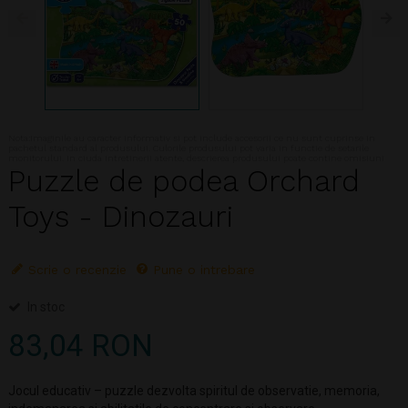
Nota:Imaginile au caracter informativ si pot include accesorii ce nu sunt cuprinse in
pachetul standard al produsului. Culorile produsului pot varia in functie de setarile
monitorului. In ciuda intretinerii atente, descrierea produsului poate contine omisiuni
Puzzle de podea Orchard
Toys - Dinozauri
Scrie o recenzie
Pune o intrebare
In stoc
83,04 RON
Jocul educativ – puzzle dezvolta spiritul de observatie, memoria,