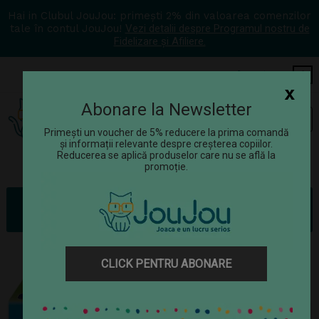
Hai in Clubul JouJou: primești 2% din valoarea comenzilor
tale în contul JouJou!
Vezi detalii despre Programul nostru de
Fidelizare și Afiliere.
COS
0
x
Abonare la Newsletter
Tog
☰
navi
Primești un voucher de 5% reducere la prima comandă
și informații relevante despre creșterea copiilor.
Reducerea se aplică produselor care nu se află la
promoție.
Jucării
Puzzle-uri
Puzzle de podea Orchard Toys - Dinozauri
CLICK PENTRU ABONARE