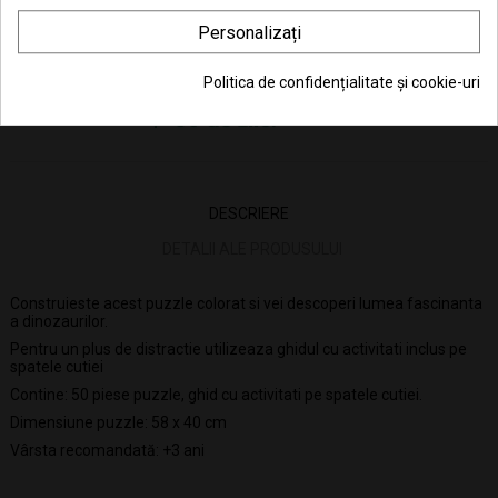
Consiliere telefonică
0770 JOUJOU (0770 568 568)
Personalizați
Politica de confidențialitate și cookie-uri
DESCRIERE
DETALII ALE PRODUSULUI
Construieste acest puzzle colorat si vei descoperi lumea fascinanta
a dinozaurilor.
Pentru un plus de distractie utilizeaza ghidul cu activitati inclus pe
spatele cutiei
Contine: 50 piese puzzle, ghid cu activitati pe spatele cutiei.
Dimensiune puzzle: 58 x 40 cm
Vârsta recomandată: +3 ani