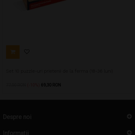
Set 10 puzzle-uri prietenii de la ferma (18-36 luni)
Pret
Pret
77,00 RON
-10%
69,30 RON
de
baza
Despre noi
Informatii