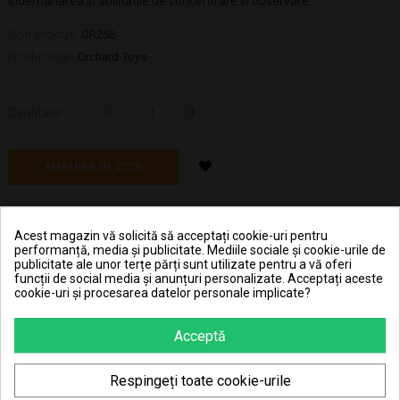
indemanarea si abilitatile de concentrare si observare.
Cod produs:
OR256
Producator:
Orchard Toys
Cantitate
ADAUGA IN COS
Hai în clubul JouJou și primeșți 1,66 RON în contul JouJou
Acest magazin vă solicită să acceptați cookie-uri pentru
la achiziționarea fiecărei bucăți din acest produs.
performanță, media și publicitate. Mediile sociale și cookie-urile de
publicitate ale unor terțe părți sunt utilizate pentru a vă oferi
funcții de social media și anunțuri personalizate. Acceptați aceste
Pret transport 15.99 lei la plata cu cardul (vezi
cookie-uri și procesarea datelor personale implicate?
Livrarea produselor
)
Acceptă
Transport gratuit la comenzi mai mari de 350 lei
(vezi
Livrarea produselor
)
Respingeți toate cookie-urile
Poti returna in 30 zile (vezi
Politica de retur
)