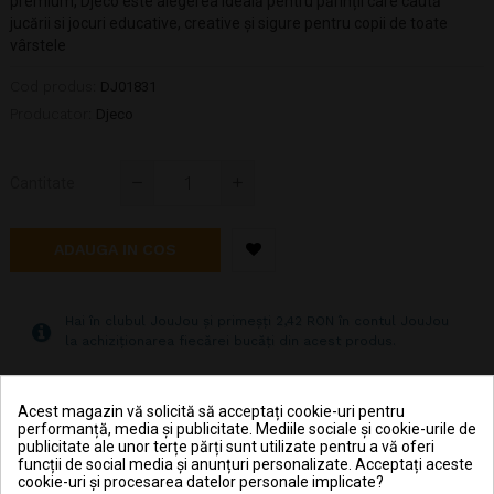
premium, Djeco este alegerea ideală pentru părinții care caută
jucării si jocuri educative, creative și sigure pentru copii de toate
vârstele
Cod produs:
DJ01831
Producator:
Djeco
Cantitate
ADAUGA IN COS
Hai în clubul JouJou și primeșți 2,42 RON în contul JouJou
la achiziționarea fiecărei bucăți din acest produs.
Pret transport 15.99 lei la plata cu cardul (vezi
Acest magazin vă solicită să acceptați cookie-uri pentru
Livrarea produselor
)
performanță, media și publicitate. Mediile sociale și cookie-urile de
publicitate ale unor terțe părți sunt utilizate pentru a vă oferi
Transport gratuit la comenzi mai mari de 350 lei
funcții de social media și anunțuri personalizate. Acceptați aceste
(vezi
Livrarea produselor
)
cookie-uri și procesarea datelor personale implicate?