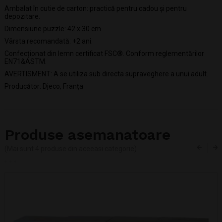
Ambalat în cutie de carton: practică pentru cadou și pentru
depozitare.
Dimensiune puzzle: 42 x 30 cm.
Vârsta recomandată: +2 ani.
Confecționat din lemn certificat FSC®. Conform reglementărilor
EN71&ASTM.
AVERTISMENT: A se utiliza sub directa supraveghere a unui adult.
Producător: Djeco, Franța
Produse asemanatoare
(Mai sunt 4 produse din aceeasi categorie)