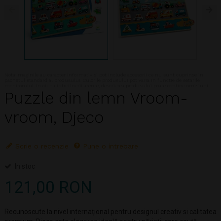
Nota:Imaginile au caracter informativ si pot include accesorii ce nu sunt cuprinse in
pachetul standard al produsului. Culorile produsului pot varia in functie de setarile
monitorului. In ciuda intretinerii atente, descrierea produsului poate contine omisiuni
Puzzle din lemn Vroom-
vroom, Djeco
Scrie o recenzie
Pune o intrebare
In stoc
121,00 RON
Recunoscute la nivel internațional pentru designul creativ si calitatea