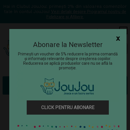
Hai in Clubul JouJou: primești 2% din valoarea comenzilor
tale în contul JouJou!
Vezi detalii despre Programul nostru de
Fidelizare și Afiliere.
COS
0
x
Abonare la Newsletter
Tog
☰
navi
Primești un voucher de 5% reducere la prima comandă
și informații relevante despre creșterea copiilor.
Reducerea se aplică produselor care nu se află la
promoție.
Jucării
Puzzle-uri
Puzzle lemn
Puzzle din lemn Vroom-vroom, Djeco
CLICK PENTRU ABONARE