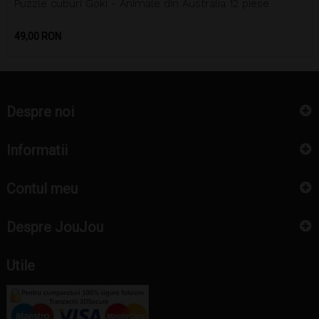
Puzzle cuburi Goki - Animale din Australia 12 piese
Pret
49,00 RON
Despre noi
Informatii
Contul meu
Despre JouJou
Utile