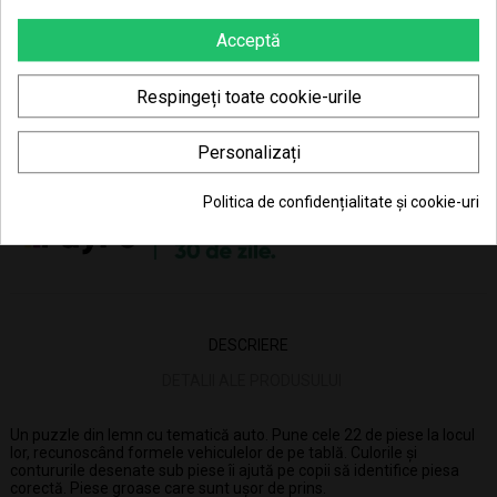
Poti returna in 30 zile (vezi
Politica de retur
)
Acceptă
Consiliere telefonică
0770 JOUJOU (0770 568 568)
Respingeți toate cookie-urile
Personalizați
40.33 Lei x 4 rate
Politica de confidențialitate și cookie-uri
DESCRIERE
DETALII ALE PRODUSULUI
Un puzzle din lemn cu tematică auto. Pune cele 22 de piese la locul
lor, recunoscând formele vehiculelor de pe tablă. Culorile și
contururile desenate sub piese îi ajută pe copii să identifice piesa
corectă. Piese groase care sunt ușor de prins.