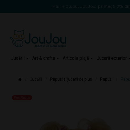
Hai in Clubul JouJou: primești 2% di
Jucării
Art & crafts
Articole plajă
Jucarii exterior
Jucării
Papusi si jucarii de plus
Papusi
Papus
Pret Redus