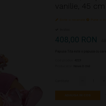
vanilie, 45 cm
Scrie o recenzie
Pune o in
In stoc
408,00 RON
48
Papusa Tita este o papusa cu care n
Cod produs:
4223
Producator:
Nines D Onil
Cantitate
ADAUGA IN COS