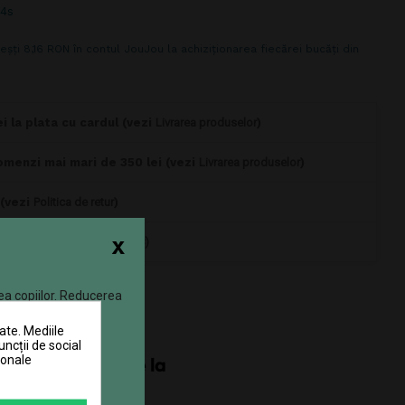
24s
eșți 8,16 RON în contul JouJou la achiziționarea fiecărei bucăți din
i la plata cu cardul (vezi
Livrarea produselor
)
omenzi mai mari de 350 lei (vezi
Livrarea produselor
)
 (vezi
Politica de retur
)
x
0770 JOUJOU (0770 568 568)
ea copiilor. Reducerea
ate. Mediile
uncții de social
sonale