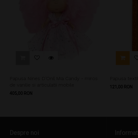
Papusa Nines D’Onil Mia Candy - miros
Papusa texti
de vanilie si articulatii mobile
Pret
121,00 RON
Pret
405,00 RON
Despre noi
Informat