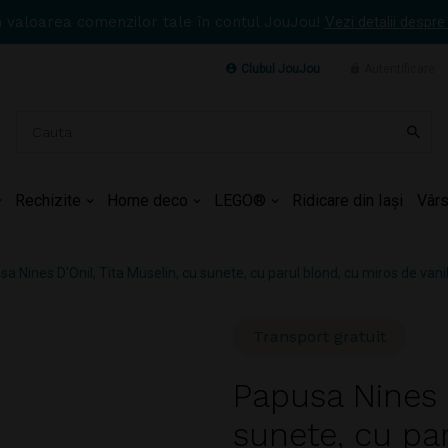
n valoarea comenzilor tale în contul JouJou!
Vezi detalii despre
Clubul JouJou
Autentificare
Rechizite
Home deco
LEGO®
Ridicare din Iași
Vârs
a Nines D'Onil, Tita Muselin, cu sunete, cu parul blond, cu miros de vani
Transport gratuit
Papusa Nines D
sunete, cu pa