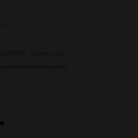
trebare
0,00 RON
Salveaza 15%
u veti dori sa incetati sa va jucati.