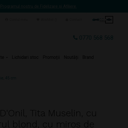
 Programul nostru de Fidelizare și Afiliere.
Contul meu
Wishlist
Contact
COS
0
0770 568 568
te
Lichidari stoc
Promoții
Noutăți
Brand
lie, 45 cm
'Onil, Tita Muselin, cu
rul blond, cu miros de