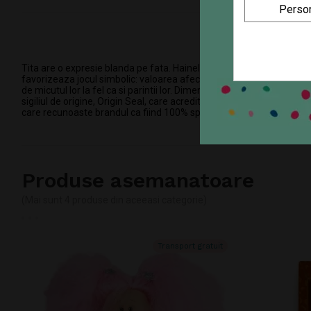
Person
Tita are o expresie blanda pe fata. Hainele sunt realizate manual d
favorizeaza jocul simbolic: valoarea afectiva si exprimarea sentiment
de micutul lor la fel ca si parintii lor. Dimensiune: 45 cm. Impachet
sigiliul de origine, Origin Seal, care acrediteaza traditia, autentic
care recunoaste brandul ca fiind 100% spaniol. Papusile sunt sustinu
Produse asemanatoare
(Mai sunt 4 produse din aceeasi categorie)
Transport gratuit