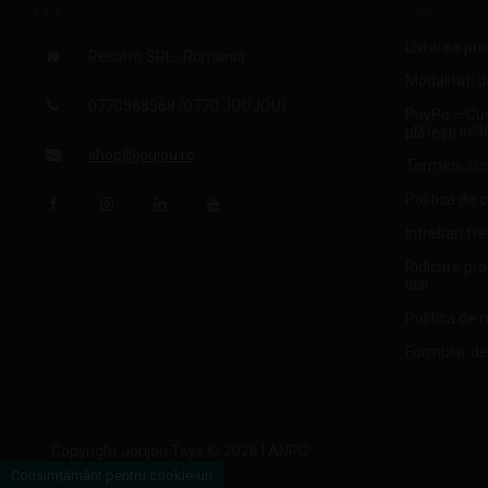
Livrarea pr
Resolvo SRL , Romania
Modalitati d
0770568568 (0770 JOUJOU)
PayPo – Cu
plătești în 3
shop@joujou.ro
Termeni si c
Politica de 
Intrebari fr
Ridicare pr
Iasi
Politica de r
Formular de
Copyright Joujou Toys © 2026 |
ANPC
Consimțământ pentru cookie-uri