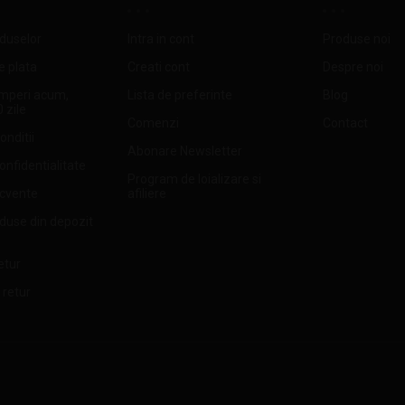
oduselor
Intra in cont
Produse noi
e plata
Creati cont
Despre noi
mperi acum,
Lista de preferinte
Blog
0 zile
Comenzi
Contact
onditii
Abonare Newsletter
confidentialitate
Program de loializare si
ecvente
afiliere
oduse din depozit
etur
 retur