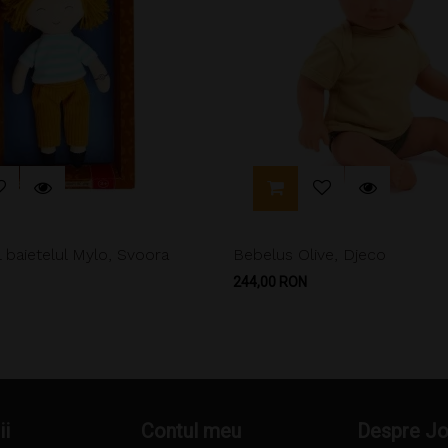
l baietelul Mylo, Svoora
Bebelus Olive, Djeco
Pret
244,00 RON
ii
Contul meu
Despre J