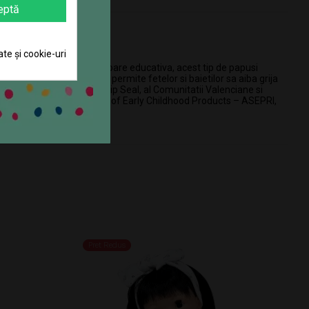
eptă
ate și cookie-uri
um usor de vanilie. Ca valoare educativa, acest tip de papusi
cul cu aceasta jucarie le permite fetelor si baietilor sa aiba grija
l de artizanat, Craftsmanship Seal, al Comunitatii Valenciane si
 parte din Spanish Association of Early Childhood Products – ASEPRI,
Pret Redus