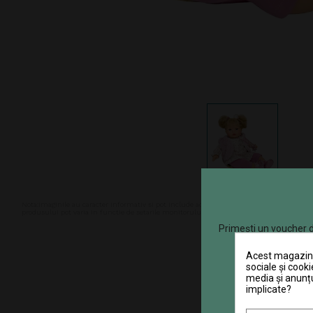
Nota:Imaginile au caracter informativ si pot include accesorii ce nu sunt cuprinse in pa
produsului pot varia in functie de setarile monitorului. In ciuda intretinerii atente, d
Primești un voucher d
Acest magazin v
sociale și cooki
media și anunțu
implicate?