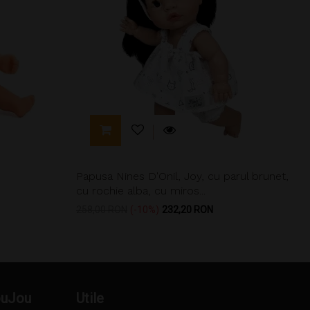
Papusa Nines D'Onil, Joy, cu parul brunet,
cu rochie alba, cu miros...
Pret
Pret
258,00 RON
-10%
232,20 RON
de
baza
ouJou
Utile