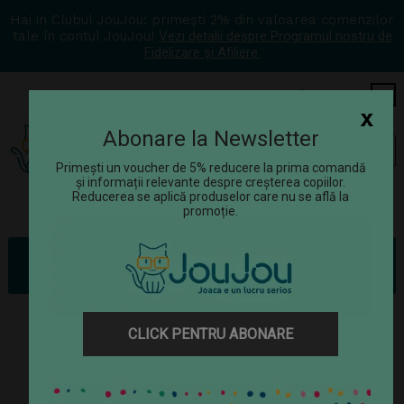
Hai in Clubul JouJou: primești 2% din valoarea comenzilor
tale în contul JouJou!
Vezi detalii despre Programul nostru de
Fidelizare și Afiliere.
COS
0
x
Abonare la Newsletter
Tog
☰
navi
Primești un voucher de 5% reducere la prima comandă
și informații relevante despre creșterea copiilor.
Reducerea se aplică produselor care nu se află la
promoție.
Jucării
Jucării științifice
Mediu înconjurător
Kit paleontologie Keycraft - Descopera fosile
CLICK PENTRU ABONARE