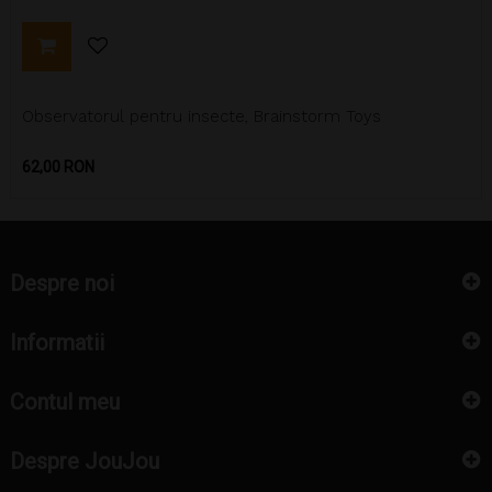
Observatorul pentru insecte, Brainstorm Toys
Pret
62,00 RON
Despre noi
Informatii
Contul meu
Despre JouJou