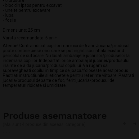
- o brosura
- bloc din ipsos pentru excavat
- unelte pentru excavare
- lupa
- fosile
Dimensiune: 25 cm
Varsta recomandata: 6 ani+
Atentie! Contraindicat copiilor mai mici de 6 ani. Jucaria/produsul
poate contine piese mici care se pot inghiti sau inhala existand
pericolul de sufocare. Nu lasati ambalajele jucariilor/produselor la
indemana copiilor. Indepartati orice ambalaj al jucariei/produsului
inainte de a da jucaria/produsul copilului. Va rugam sa
supravegheati copilul in timp ce se joaca/foloseste acest produs.
Pastrati instructiunile si etichetele pentru referinte viitoare. Pastrati
jucaria/produsul departe de foc, feriti jucaria/produsul de
temperaturi ridicate si umiditate.
Produse asemanatoare
(Mai sunt 4 produse din aceeasi categorie)