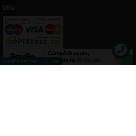
Utile
Contact
Consimțământ pentru cookie-uri
Copyright Joujou Toys © 2026 |
ANPC