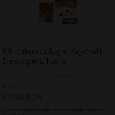
Nota:Imaginile au caracter informativ si pot include accesorii ce nu sunt cuprinse in
pachetul standard al produsului. Culorile produsului pot varia in functie de setarile
monitorului. In ciuda intretinerii atente, descrierea produsului poate contine omisiuni
Kit paleontologie Keycraft -
Descopera fosile
Scrie o recenzie
Pune o intrebare
In stoc
87,00 RON
Acest set reprezinta un cadou ideal pentru micutii pasionati de