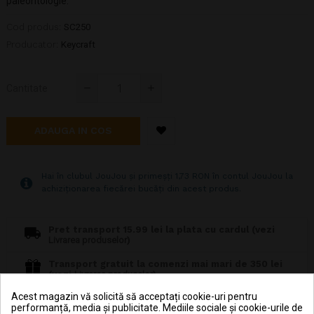
paleontologie.
Cod produs:
SC250
Producator:
Keycraft
Cantitate
ADAUGA IN COS
Hai în clubul JouJou și primeșți 1,73 RON în contul JouJou la
achiziționarea fiecărei bucăți din acest produs.
Pret transport 15.99 lei la plata cu cardul (vezi
Livrarea produselor
)
Transport gratuit la comenzi mai mari de 350 lei
(vezi
Livrarea produselor
)
Acest magazin vă solicită să acceptați cookie-uri pentru
Poti returna in 30 zile (vezi
Politica de retur
)
performanță, media și publicitate. Mediile sociale și cookie-urile de