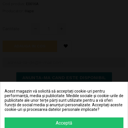
Cod produs:
E0016A
Producator:
Hape
Cantitate
ADAUGA IN COS
ANUNTA-MA CAND ESTE DISPONIBIL
Acest magazin vă solicită să acceptați cookie-uri pentru
Hai în clubul JouJou și primeșți 0,86 RON în contul JouJou
performanță, media și publicitate. Mediile sociale și cookie-urile de
la achiziționarea fiecărei bucăți din acest produs.
publicitate ale unor terțe părți sunt utilizate pentru a vă oferi
funcții de social media și anunțuri personalizate. Acceptați aceste
cookie-uri și procesarea datelor personale implicate?
Pret transport 15.99 lei la plata cu cardul (vezi
Livrarea produselor
)
Acceptă