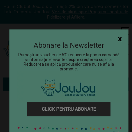
Hai in Clubul JouJou: primești 2% din valoarea comenzilor
tale în contul JouJou!
Vezi detalii despre Programul nostru de
Fidelizare și Afiliere.
COS
0
x
Abonare la Newsletter
Tog
☰
navi
Primești un voucher de 5% reducere la prima comandă
și informații relevante despre creșterea copiilor.
Reducerea se aplică produselor care nu se află la
promoție.
Jucării
Jucarie din lemn - Zornaitoare cu clopotel
CLICK PENTRU ABONARE