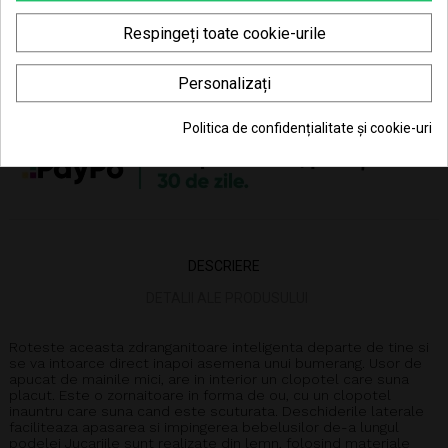
Transport gratuit la comenzi mai mari de 350 lei
(vezi
Livrarea produselor
)
Respingeți toate cookie-urile
Poti returna in 30 zile (vezi
Politica de retur
)
Personalizați
Consiliere telefonică
0770 JOUJOU (0770 568 568)
Politica de confidențialitate și cookie-uri
DESCRIERE
DETALII ALE PRODUSULUI
Roteste aceasta zdranganitoare inteligenta departe de tine si
se va intoarce direct inapoi asemena unui bumerang. Usor de
apucat de mainile mici, are in interior un clopotel care suna
placut. Este o zornaitoare in forma de ou, cu un clopotel
inauntru care suna cand este scuturata. Deschiderile laterale
faciliteaza apasarea si impingerea bebelusilor de-a lungul
podelei Jucariile sunt realizate din lemn, folosind materiale