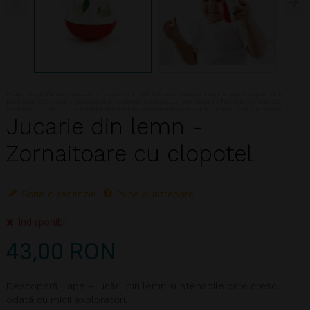
Nota:Imaginile au caracter informativ si pot include accesorii ce nu sunt cuprinse in
pachetul standard al produsului. Culorile produsului pot varia in functie de setarile
monitorului. In ciuda intretinerii atente, descrierea produsului poate contine omisiuni
Jucarie din lemn -
Zornaitoare cu clopotel
Scrie o recenzie
Pune o intrebare
Indisponibil
43,00 RON
Descoperă Hape – jucării din lemn sustenabile care cresc
odată cu micii exploratori.