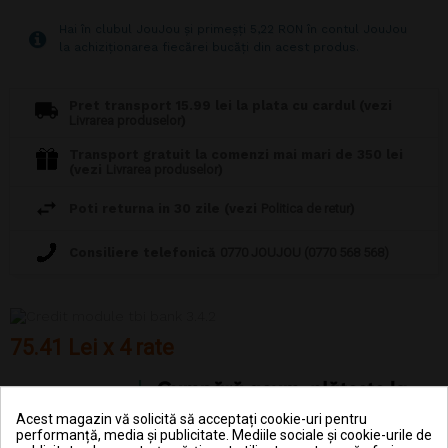
Hai în clubul JouJou și primeșți 5,22 RON în contul JouJou
la achiziționarea fiecărei bucăți din acest produs.
Pret transport 15.99 lei la plata cu cardul (vezi
Livrarea produselor
)
Transport gratuit la comenzi mai mari de 350 lei
(vezi
Livrarea produselor
)
Poti returna in 30 zile (vezi
Politica de retur
)
Consiliere telefonică
0770 JOUJOU (0770 568 568)
75.41 Lei x 4 rate
Acest magazin vă solicită să acceptați cookie-uri pentru
performanță, media și publicitate. Mediile sociale și cookie-urile de