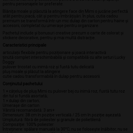
pentru personajele lor preferate.
Blănița moale și plăcută la atingere face din Mimi o jucărie perfectă
atât pentru joacă, cât și pentru îmbrățișări. În plus, cutia cadou
premium se transformă într-un mic dulap din carton pentru haine și
accesorii, completat cu umerașe pentru organizare.
Pachetul include și bonusuri creative precum o carte de colorat și
stickere decorative, pentru și mai multă distracție.
Caracteristici principale
articulații flexibile pentru poziționare și joacă interactivă
ținută complet interschimbabilă și compatibilă cu alte seturi Lucky
Doggy
pulover tricotat cu inimă roz și fustă tutu delicată
pluș moale și plăcut la atingere
cutie cadou transformabilă în dulap pentru accesorii.
Conținutul pachetului
1 × cățeluș de pluș Mimi cu pulover bej cu inimă roz, fustă tutu roz
din tul si fundă asortată;
1 × dulap din carton;
Umerașe din carton
Vârstă recomandată: 3 ani+
Dimensiuni: 38 cm în poziție verticală / 25 cm în poziție așezată
Umplutură: fibră de poliester și granule de polietilenă
Compoziție: 100% poliester
Întreținere: spălare manuală la 30°C; nu se folosește înălbitor, nu se