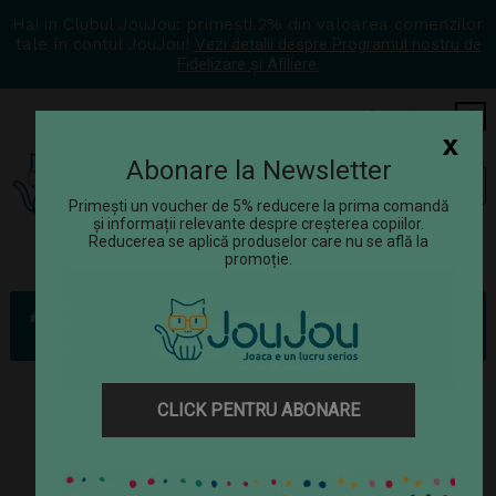
Hai in Clubul JouJou: primești 2% din valoarea comenzilor
tale în contul JouJou!
Vezi detalii despre Programul nostru de
Fidelizare și Afiliere.
COS
0
x
Abonare la Newsletter
Tog
☰
navi
Primești un voucher de 5% reducere la prima comandă
și informații relevante despre creșterea copiilor.
Reducerea se aplică produselor care nu se află la
promoție.
Jucării
Papusi si jucarii de plus
Jucarii de plus
Jucărie de pluș Lucky Doggy Mimi Pink Heart - Orange Toys
CLICK PENTRU ABONARE