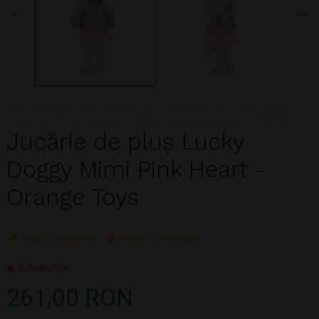
Nota:Imaginile au caracter informativ si pot include accesorii ce nu sunt cuprinse in
pachetul standard al produsului. Culorile produsului pot varia in functie de setarile
monitorului. In ciuda intretinerii atente, descrierea produsului poate contine omisiuni
Jucărie de pluș Lucky
Doggy Mimi Pink Heart -
Orange Toys
Scrie o recenzie
Pune o intrebare
Indisponibil
261,00 RON