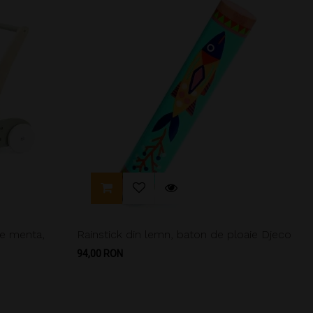
de menta,
Rainstick din lemn, baton de ploaie Djeco
Pret
94,00 RON