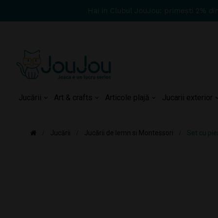
Hai in Clubul JouJou: primești 2% di
Jucării
Art & crafts
Articole plajă
Jucarii exterior
Jucării
Jucării de lemn si Montessori
Set cu pi