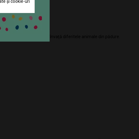
ate și cookie-uri
or și a formelor. Cei mici învață diferitele animale din pădure.