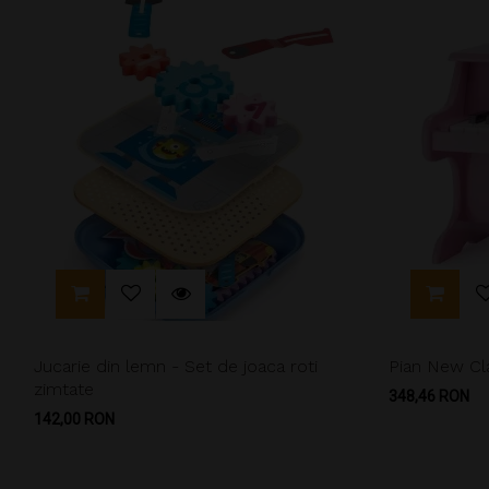
Jucarie din lemn - Set de joaca roti
Pian New Cl
zimtate
Pret
348,46 RON
Pret
142,00 RON