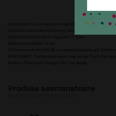
Excelent pentru a încuraja jocul imaginativ.
Căruciorul cu tracțiune este perfect pentru a încuraja primii pași! 
Dimensiune aproximativă a figurinelor 7-12 cm.
Vârsta recomandată: 1-4 ani.
Confecționat din lemn FSC®, cu vopsele pe baza de apă. Confor
AVERTISMENT: Contraindicat copiilor mai mici de 12 luni. A se folo
Produs în China pentru Orange Tree Toys, Anglia.
Produse asemanatoare
(Mai sunt 4 produse din aceeasi categorie)