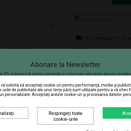
Hai în clubul JouJou și prim
din acest produs.

Pret transport 15.99 le
Transport gratuit la c
Abonare la Newsletter
Poti returna in 30 zile
e 5% reducere la prima comandă și informații relevante despre creșter
Consiliere telefonică
se aplică produselor care nu se află la promoție.
ă solicită să acceptați cookie-uri pentru performanță, media și publicit
chetul standard al produsului. Culorile
escrierea produsului poate contine omisiuni
e-urile de publicitate ale unor terțe părți sunt utilizate pentru a vă oferi f
ri personalizate. Acceptați aceste cookie-uri și procesarea datelor per
65.64 Lei x 4 rate
alizați
Respingeți toate
Acc
cookie-urile