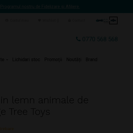
 Programul nostru de Fidelizare și Afiliere.
Contul meu
Wishlist
Contact
COS
0
0770 568 568
te
Lichidari stoc
Promoții
Noutăți
Brand
din lemn animale de
e Tree Toys
trebare