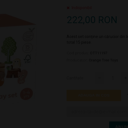
Indisponibil
222,00 RON
Acest set conține un cărucior din 
total 15 piese.
Cod produs:
OTT11197
Producator:
Orange Tree Toys
Cantitate
ADAUGA IN COS
ANUN