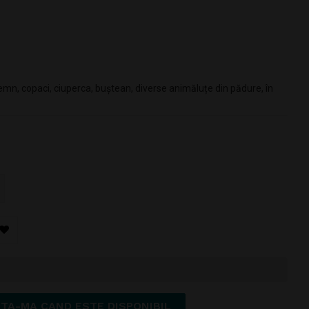
lemn, copaci, ciuperca, buștean, diverse animăluțe din pădure, în
TA-MA CAND ESTE DISPONIBIL