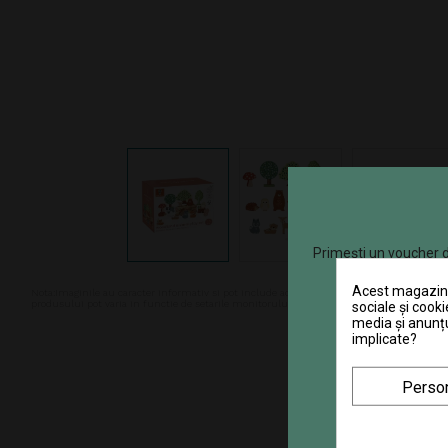
Primești un voucher d
Acest magazin v
Nota:Imaginile au caracter informativ si pot include accesorii ce nu sunt cuprinse in pa
produsului pot varia in functie de setarile monitorului. In ciuda intretinerii atente, d
sociale și cooki
media și anunțu
implicate?
Person