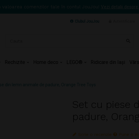
n valoarea comenzilor tale în contul JouJou!
Vezi detalii despre
Clubul JouJou
Autentificare
Rechizite
Home deco
LEGO®
Ridicare din Iași
Vârs
ese din lemn animale de padure, Orange Tree Toys
Set cu piese 
padure, Orang
Scrie o recenzie
Pune o in