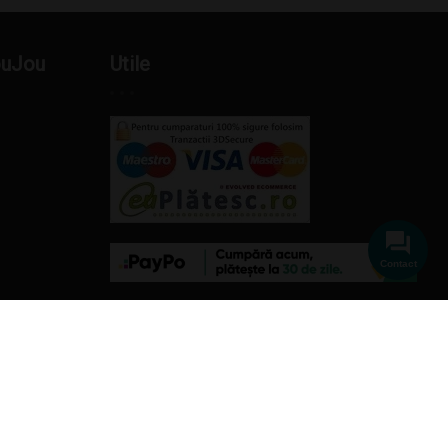
ouJou
Utile
Contact