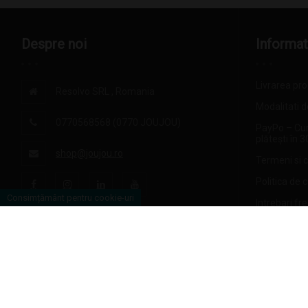
Despre noi
Informat
Livrarea pr
Resolvo SRL , Romania
Modalitati d
0770568568 (0770 JOUJOU)
PayPo – Cu
plătești în 3
shop@joujou.ro
Termeni si c
Politica de 
Consimțământ pentru cookie-uri
Intrebari fr
Ridicare pr
Iasi
Politica de r
Formular de