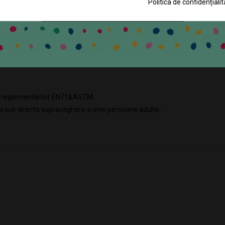
Politica de confidențialit
CLICK PENTRU ABONARE
DESCRIERE
DETALII ALE PRODUSULUI
Piesele viu colorate sunt excelente pentru a dezvolta recunoașterea culoril
m reglementărilor EN71&ASTM.
si sub directa supraveghere a unei persoane adulte.