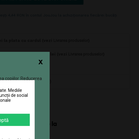
eșți 4,44 RON în contul JouJou la achiziționarea fiecărei bucăți
i la plata cu cardul (vezi
Livrarea produselor
)
omenzi mai mari de 350 lei (vezi
Livrarea produselor
)
x
 (vezi
Politica de retur
)
ea copiilor. Reducerea
0770 JOUJOU (0770 568 568)
ate. Mediile
uncții de social
sonale
eptă