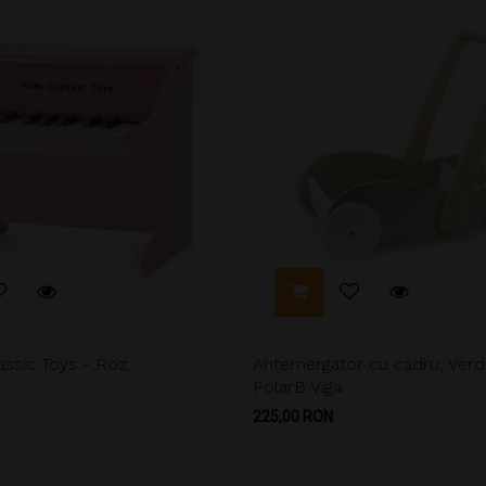
assic Toys - Roz
Antemergator cu cadru, Ver
PolarB Viga
Pret
225,00 RON