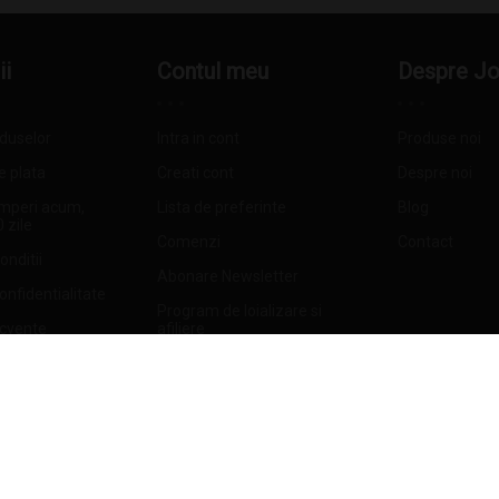
ii
Contul meu
Despre J
oduselor
Intra in cont
Produse noi
e plata
Creati cont
Despre noi
mperi acum,
Lista de preferinte
Blog
0 zile
Comenzi
Contact
onditii
Abonare Newsletter
confidentialitate
Program de loializare si
ecvente
afiliere
oduse din depozit
etur
 retur