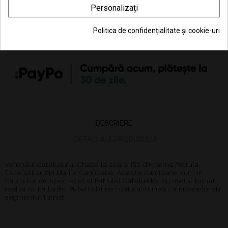
Personalizați
Poti returna in 30 zile (vezi
Politica de retur
)
Politica de confidențialitate și cookie-uri
Consiliere telefonică
0770 JOUJOU (0770 568 568)
DESCRIERE
DETALII ALE PRODUSULUI
Vehiculul catelusului Chase la scara 155 din tema Patrula
Catelusilor din Marile Camioane. Aceste camioane sunt in
forma lor de spectacol al Patrulei Catelusilor cu metal turnat
real si roti rulante. Puteti obtine toata actiunea camioanelor din
segmentul turnat.