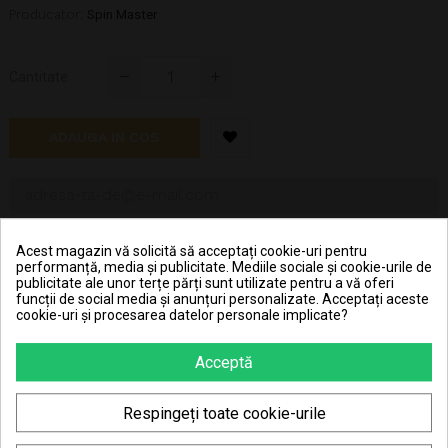
Producator:
Spin Master
Cantitate
ADAUGA IN COS
ANUNTA-MA CAND ESTE DISPONIBIL
Acest magazin vă solicită să acceptați cookie-uri pentru
performanță, media și publicitate. Mediile sociale și cookie-urile de
publicitate ale unor terțe părți sunt utilizate pentru a vă oferi
funcții de social media și anunțuri personalizate. Acceptați aceste
Hai în clubul JouJou și primeșți 1,82 RON în contul JouJou
cookie-uri și procesarea datelor personale implicate?
la achiziționarea fiecărei bucăți din acest produs.
Acceptă
Pret transport 15.99 lei la plata cu cardul (vezi
Livrarea produselor
)
Respingeți toate cookie-urile
Transport gratuit la comenzi mai mari de 350 lei
(vezi
Livrarea produselor
)