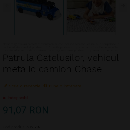
Nota:Imaginile au caracter informativ si pot include accesorii ce nu sunt cuprinse in
pachetul standard al produsului. Culorile produsului pot varia in functie de setarile
monitorului. In ciuda intretinerii atente, descrierea produsului poate contine omisiuni
Patrula Catelusilor, vehicul
metalic camion Chase
Scrie o recenzie
Pune o intrebare
Indisponibil
91,07 RON
Cod produs:
6063792