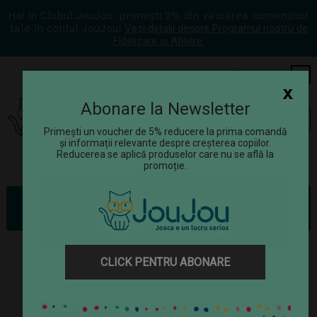
Hai in Clubul JouJou: primești 2% din valoarea comenzilor
tale în contul JouJou!
Vezi detalii despre Programul nostru de
Fidelizare și Afiliere.
COS
0
x
Abonare la Newsletter
Tog
☰
navi
Primești un voucher de 5% reducere la prima comandă
și informații relevante despre creșterea copiilor.
Reducerea se aplică produselor care nu se află la
promoție.
Jucării tematice
Jucării cu Patrula Cățelușilor
Patrula Catelusilor, vehicul metalic camion Chase
CLICK PENTRU ABONARE