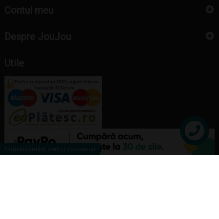
Contul meu
Despre JouJou
Utile
Contact
Consimțământ pentru cookie-uri