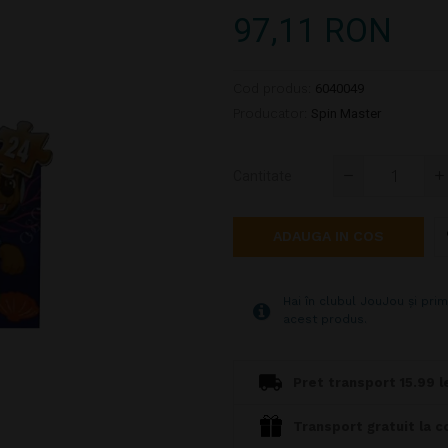
97,11 RON
Cod produs:
6040049
Producator:
Spin Master
Cantitate
ADAUGA IN COS
Hai în clubul JouJou și prim
acest produs.
Pret transport 15.99 le
Transport gratuit la c