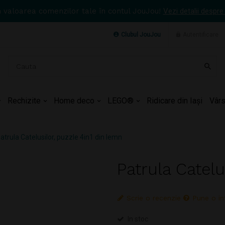
n valoarea comenzilor tale în contul JouJou!
Vezi detalii despre
Clubul JouJou
Autentificare
Rechizite
Home deco
LEGO®
Ridicare din Iași
Vârs
atrula Catelusilor, puzzle 4in1 din lemn
Patrula Catelu
Scrie o recenzie
Pune o in
In stoc