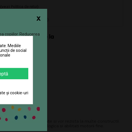
 (vezi
Politica de retur
)
x
0770 JOUJOU (0770 568 568)
ea copiilor. Reducerea
ate. Mediile
uncții de social
sonale
eptă
ate și cookie-uri
izate din lemn de calitate si vor rezista la multe constructii.
puzzle-urile dezvolta logica si abilitati motorii fine.