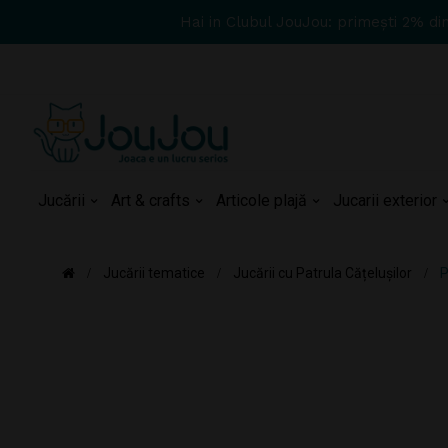
Hai in Clubul JouJou: primești 2% di
Jucării
Art & crafts
Articole plajă
Jucarii exterior
Jucării tematice
Jucării cu Patrula Cățelușilor
P