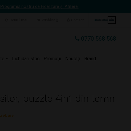
 Programul nostru de Fidelizare și Afiliere.
Contul meu
Wishlist
Contact
COS
0
0770 568 568
te
Lichidari stoc
Promoții
Noutăți
Brand
silor, puzzle 4in1 din lemn
trebare