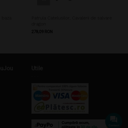
e baza
Patrula Catelusilor, Cavalerii de salvare
dragon
Pret
278,09 RON
ouJou
Utile
Contact