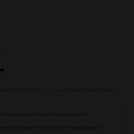
eșți 1,94 RON în contul JouJou la achiziționarea fiecărei bucăți din
i la plata cu cardul (vezi
Livrarea produselor
)
omenzi mai mari de 350 lei (vezi
Livrarea produselor
)