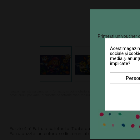
Primești un voucher d
Acest magazin v
sociale și cooki
media și anunțu
implicate?
Person
Nota:Imaginile au caracter informativ si pot include accesorii ce nu sunt cuprinse in pa
produsului pot varia in functie de setarile monitorului. In ciuda intretinerii atente, d
Puzzle 4in1 Patrula catelusilor.Toate puzzle-urile se potrivesc 
Patru puzzle-uri colorate din lemn intr-o singura cutie sunt un 