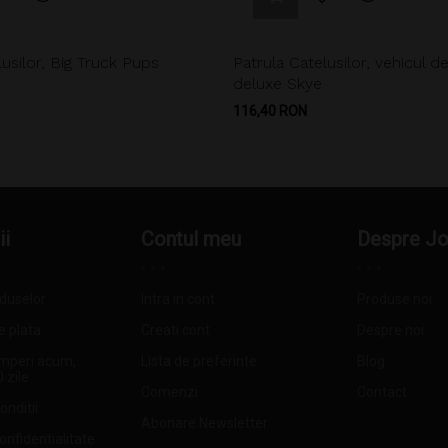
lusilor, Big Truck Pups
Patrula Catelusilor, vehicul d
deluxe Skye
Pret
116,40 RON
ii
Contul meu
Despre J
oduselor
Intra in cont
Produse noi
e plata
Creati cont
Despre noi
mperi acum,
Lista de preferinte
Blog
0 zile
Comenzi
Contact
onditii
Abonare Newsletter
confidentialitate