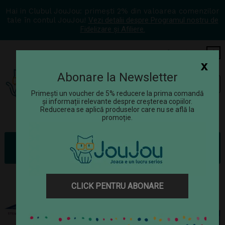
Hai in Clubul JouJou: primești 2% din valoarea comenzilor
tale în contul JouJou!
Vezi detalii despre Programul nostru de
Fidelizare și Afiliere.
COS
0
x
Abonare la Newsletter
Tog
☰
navi
Primești un voucher de 5% reducere la prima comandă
și informații relevante despre creșterea copiilor.
Reducerea se aplică produselor care nu se află la
promoție.
Jucării
Jucării științifice
Jocuri STEM
Kit STEM Primii pasi Principii de codare si roboti
CLICK PENTRU ABONARE