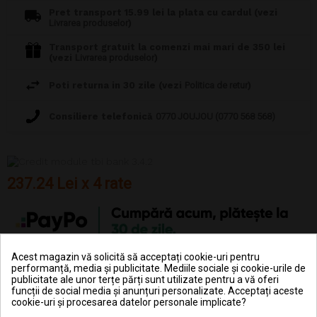
Pret transport 15.99 lei la plata cu cardul (vezi
Livrarea produselor
)
Transport gratuit la comenzi mai mari de 350 lei
(vezi
Livrarea produselor
)
Poti returna in 30 zile (vezi
Politica de retur
)
Consiliere telefonică
0770 JOUJOU (0770 568 568)
237.24 Lei x 4 rate
Acest magazin vă solicită să acceptați cookie-uri pentru
performanță, media și publicitate. Mediile sociale și cookie-urile de
publicitate ale unor terțe părți sunt utilizate pentru a vă oferi
DESCRIERE
funcții de social media și anunțuri personalizate. Acceptați aceste
cookie-uri și procesarea datelor personale implicate?
DETALII ALE PRODUSULUI