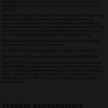
și până la opt ani. Lecțiile acoperă aceste șase domenii cheie în
codificare: secvențiere, bucle, evenimente, condiționale, funcții și
variabile.
Sunt incluse 6 povești, fiecare cu o serie de provocări de construcție
modele și de codificare precum și lecții legate de acestea: un
șoarece se deplasează printr-un labirint pentru a găsi brânză; un
pinguin se plimbă printr-o grădină zoologică; un jucător de fotbal dă
o minge în poartă; un camion de pompieri stinge un incendiu; și un
robot de fabrică îndeplinește sarcini într-o secție de fabrică.
Un manual ilustrat în culori îi ghidează pe utilizatori prin lecțiile de
codare și asamblarea diferitelor modele.
Conține 417 piese, 30 de experimente, manual cu instrucțiuni.
Confecționat din plastic. Conform reglementarilor EN71&ASTM.
AVERTISMENT: Contraindicat copiilor sub 3 ani, conține piese mici.
Se recomandă supravegherea copilului de către un adult în timpul
jocului. Citiți instrucțiunile înainte de utilizare, urmați-le și păstrați-le
pentru referință. Produs in Taiwan pentru Thames & Kosmos,
Anglia. Manual Kit STEM Primii pasi Principii de codare si roboti -
descarca fisier
Produse asemanatoare