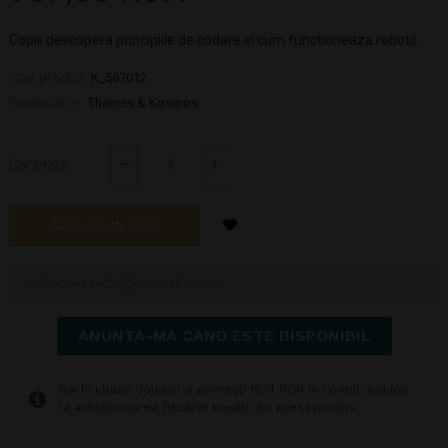
Copiii descopera principiile de codare si cum functioneaza robotii.
Cod produs:
K_567012
Producator:
Thames & Kosmos
Cantitate
ADAUGA IN COS
ANUNTA-MA CAND ESTE DISPONIBIL
Hai în clubul JouJou și primeșți 18,14 RON în contul JouJou
la achiziționarea fiecărei bucăți din acest produs.