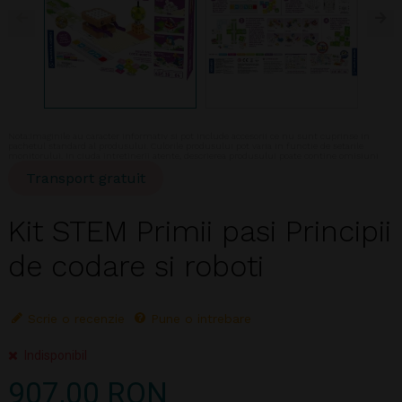
Nota:Imaginile au caracter informativ si pot include accesorii ce nu sunt cuprinse in
pachetul standard al produsului. Culorile produsului pot varia in functie de setarile
monitorului. In ciuda intretinerii atente, descrierea produsului poate contine omisiuni
Transport gratuit
Kit STEM Primii pasi Principii
de codare si roboti
Scrie o recenzie
Pune o intrebare
Indisponibil
907,00 RON