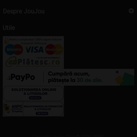
Despre JouJou
Utile
Copyright Joujou Toys © 2026 |
ANPC