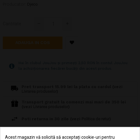
Producator:
Djeco
Cantitate
ADAUGA IN COS
Hai în clubul JouJou și primeșți 2,50 RON în contul JouJou
la achiziționarea fiecărei bucăți din acest produs.
Pret transport 15.99 lei la plata cu cardul (vezi
Livrarea produselor
)
Transport gratuit la comenzi mai mari de 350 lei
(vezi
Livrarea produselor
)
Poti returna in 30 zile (vezi
Politica de retur
)
Consiliere telefonică
0770 JOUJOU (0770 568 568)
Acest magazin vă solicită să acceptați cookie-uri pentru