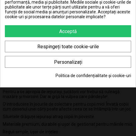
performanță, media și publicitate. Mediile sociale și cookie-urile de
publicitate ale unor terțe părți sunt utilizate pentru a vă oferi
funcții de social media și anunțuri personalizate. Acceptați aceste
cookie-uri și procesarea datelor personale implicate?
41.34 Lei x 4 rate
Acceptă
Respingeți toate cookie-urile
Personalizați
DESCRIERE
Politica de confidențialitate și cookie-uri
DETALII ALE PRODUSULUI
Pentru a se apropia de iepurași, jucătorii vor trebui să culeagă
mazăre și morcovi. Dar ai grijă la vulpea care pândește!
O introducere în jocurile de colectare pentru copii mici. Învață copiii
cum desenul unei cărți poate afecta ceea ce se întâmplă într-un joc.
Siluetele drăguțe iepurași atrag copiii în poveste.
Materiale premium, durabile și ușor de gestionat pentru mâinile mici.
Reguli simple, ușor de înțeles.