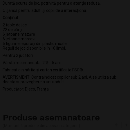
Durată scurtă de joc, potrivită pentru o atenție redusă.
O șansă pentru adulți și copii de a interacționa.
Conținut:
2 table de joc
22 de cărți
6 jetoane mazăre
6 jetoane morcovi
6 figurine iepurași din plastic moale.
Reguli de joc disponibile în 10 limbi.
Pentru 2 jucători.
Vârsta recomandata: 2 ½ - 5 ani.
Fabricat din hârtie și carton certificate FSC®.
AVERTISMENT: Contraindicat copiilor sub 2 ani. A se utiliza sub
directa supraveghere a unui adult.
Producător: Djeco, Franța.
Produse asemanatoare
(Mai sunt 4 produse din aceeasi categorie)