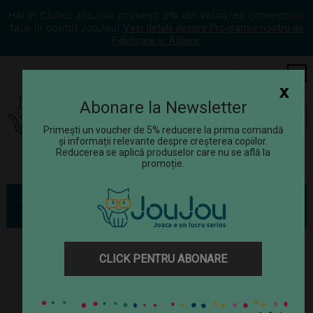
Hai in Clubul JouJou: primești 2% din valoarea comenzilor
tale în contul JouJou!
Vezi detalii despre Programul nostru de
Fidelizare și Afiliere.
COS
0
x
Abonare la Newsletter
Tog
☰
navi
Primești un voucher de 5% reducere la prima comandă
și informații relevante despre creșterea copiilor.
Reducerea se aplică produselor care nu se află la
promoție.
Jucării
Jocuri
Jocuri de observație și atenție
Joc Mica colectare, Djeco
CLICK PENTRU ABONARE