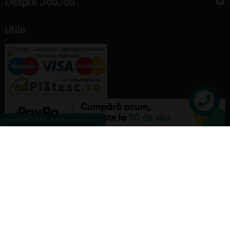
Despre JouJou
Utile
Contact
Consimțământ pentru cookie-uri
Copyright Joujou Toys © 2026 |
ANPC