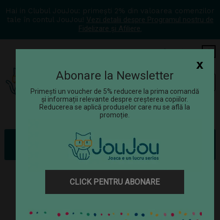
Hai in Clubul JouJou: primești 2% din valoarea comenzilor
tale în contul JouJou!
Vezi detalii despre Programul nostru de
Fidelizare și Afiliere.
COS
0
x
Abonare la Newsletter
Tog
☰
navi
Primești un voucher de 5% reducere la prima comandă
și informații relevante despre creșterea copiilor.
Reducerea se aplică produselor care nu se află la
promoție.
Jucării
Jocuri
Jocuri de masă
Joc de strategie Yams Djeco
CLICK PENTRU ABONARE