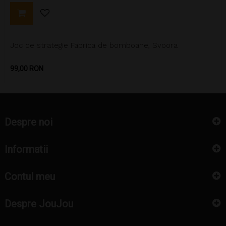
Joc de strategie Fabrica de bomboane, Svoora
Pret
99,00 RON
Despre noi
Informatii
Contul meu
Despre JouJou