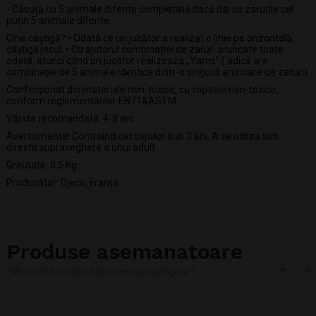
- Căsuță cu 5 animale diferite completată dacă dai cu zarurile cel
puțin 5 animale diferite.
Cine câștigă? • Odată ce un jucător a realizat o linie pe orizontală,
câștigă jocul. • Cu ajutorul combinației de zaruri aruncate toate
odată, atunci când un jucător realizează „Yams” ( adică are
combinație de 5 animale identice dintr-o singură aruncare de zaruri).
Confecționat din materiale non-toxice, cu vopsele non-toxice,
conform reglementărilor EN71&ASTM.
Vârsta recomandată: 4-8 ani
Avertismente! Contraindicat copiilor sub 3 ani. A se utiliza sub
directa supraveghere a unui adult.
Greutate: 0.5 Kg
Producător: Djeco, Franța
Produse asemanatoare
(Mai sunt 4 produse din aceeasi categorie)