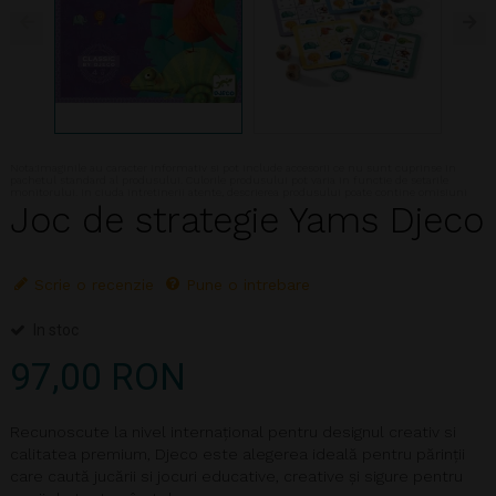
Nota:Imaginile au caracter informativ si pot include accesorii ce nu sunt cuprinse in
pachetul standard al produsului. Culorile produsului pot varia in functie de setarile
monitorului. In ciuda intretinerii atente, descrierea produsului poate contine omisiuni
Joc de strategie Yams Djeco
Scrie o recenzie
Pune o intrebare
In stoc
97,00 RON
Recunoscute la nivel internațional pentru designul creativ si
calitatea premium, Djeco este alegerea ideală pentru părinții
care caută jucării si jocuri educative, creative și sigure pentru