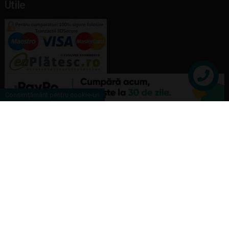
Utile
Contact
Consimțământ pentru cookie-uri
Copyright Joujou Toys © 2026 |
ANPC