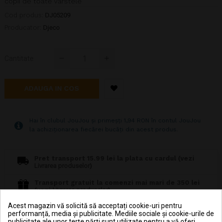
copii de toate vârstele
Cod produs:
DJ05209
Producator:
Djeco
Cantitate
ADAUGA IN COS
Hai în clubul JouJou și primeșți 1,94 RON în contul JouJou
la achiziționarea fiecărei bucăți din acest produs.
Pret transport 15.99 lei la plata cu cardul (vezi
Livrarea produselor
)
Transport gratuit la comenzi mai mari de 350 lei
(vezi
Livrarea produselor
)
Acest magazin vă solicită să acceptați cookie-uri pentru
Poti returna in 30 zile (vezi
Politica de retur
)
performanță, media și publicitate. Mediile sociale și cookie-urile de
publicitate ale unor terțe părți sunt utilizate pentru a vă oferi