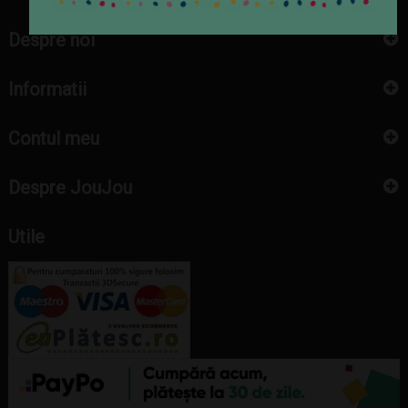
Despre noi
Informatii
Contul meu
Despre JouJou
Utile