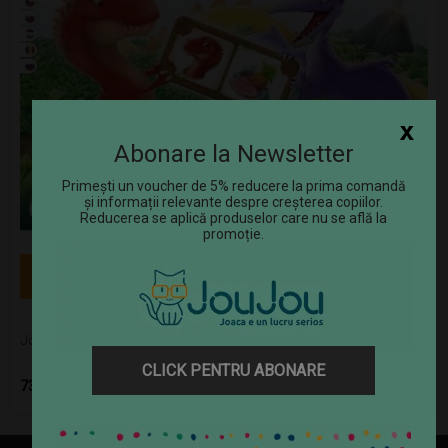
x
Abonare la Newsletter
Primești un voucher de 5% reducere la prima comandă
și informații relevante despre creșterea copiilor.
Reducerea se aplică produselor care nu se află la
promoție.
Joc Dinogang Romana
CLICK PENTRU ABONARE
Pret
73,29 RON