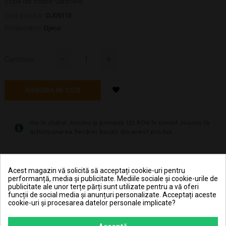
copii de toate vârstele
Cod produs:
DJ05113
Producator:
Djeco
Cantitate
ADAUGA IN COS
Hai în clubul JouJou și primeșți 1,12 RON în contul JouJou la
achiziționarea fiecărei bucăți din acest produs.
Pret transport 15.99 lei la plata cu cardul (vezi
Livrarea produselor
)
Acest magazin vă solicită să acceptați cookie-uri pentru
performanță, media și publicitate. Mediile sociale și cookie-urile de
Transport gratuit la comenzi mai mari de 350 lei
publicitate ale unor terțe părți sunt utilizate pentru a vă oferi
(vezi
Livrarea produselor
)
funcții de social media și anunțuri personalizate. Acceptați aceste
cookie-uri și procesarea datelor personale implicate?
Poti returna in 30 zile (vezi
Politica de retur
)