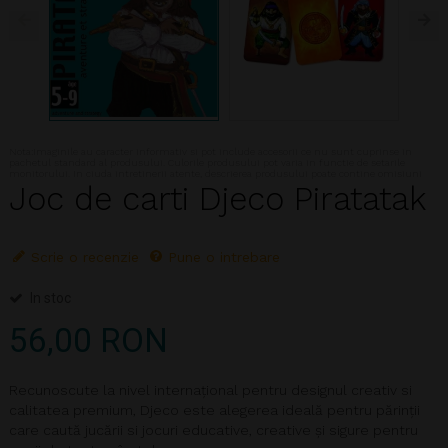
Nota:Imaginile au caracter informativ si pot include accesorii ce nu sunt cuprinse in
pachetul standard al produsului. Culorile produsului pot varia in functie de setarile
monitorului. In ciuda intretinerii atente, descrierea produsului poate contine omisiuni
Joc de carti Djeco Piratatak
Scrie o recenzie
Pune o intrebare
In stoc
56,00 RON
Recunoscute la nivel internațional pentru designul creativ si
calitatea premium, Djeco este alegerea ideală pentru părinții
care caută jucării si jocuri educative, creative și sigure pentru