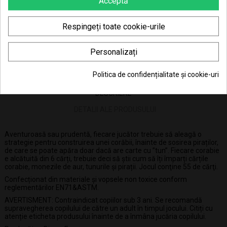
Acceptă
Consiliere telefonică
0770 JOUJOU (0770 568 568)
Respingeți toate cookie-urile
Personalizați
Politica de confidențialitate și cookie-uri
DESCRIERE
DETALII ALE PRODUSULUI
Aventuroasă sau prudentă, fiecare jucător trebuie să aleagă o
strategie pentru construirea unei corăbii, înainte de sosirea piraților,
de care se poate apăra doar dacă are carte cu ”tun”. Fiecare corabie
e alcătuită din 6 cărți, trebuie deci să știi cum să îți împarți cărțile
corabie, monezile de aur, tunurile și pirații. Jocul conţine 55 de cărţi.
Confecționat din materiale și vopsele non toxice conform
reglementărilor EN71&ASTM.
AVERTISMENT: Contraindicat copiilor sub 3 ani. Se recomandă
supravegherea copilului de către un adult în timpul jocului. Citiți cu
atenție eticheta produsului înainte de a înmâna jucăria copilului.