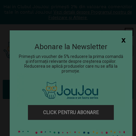
Hai in Clubul JouJou: primești 2% din valoarea comenzilor
tale în contul JouJou!
Vezi detalii despre Programul nostru de
Fidelizare și Afiliere.
COS
0
x
Abonare la Newsletter
Tog
☰
navi
Primești un voucher de 5% reducere la prima comandă
și informații relevante despre creșterea copiilor.
Reducerea se aplică produselor care nu se află la
promoție.
Jucării
Jocuri
Jocuri de masă
Joc de carti Djeco Piratatak
CLICK PENTRU ABONARE