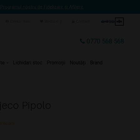
 Programul nostru de Fidelizare și Afiliere.
Contul meu
Wishlist
Contact
COS
0
0770 568 568
te
Lichidari stoc
Promoții
Noutăți
Brand
jeco Pipolo
trebare