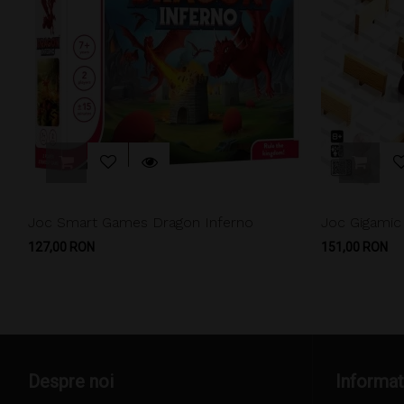
Joc Smart Games Dragon Inferno
Joc Gigamic
Pret
Pret
127,00 RON
151,00 RON
Despre noi
Informat