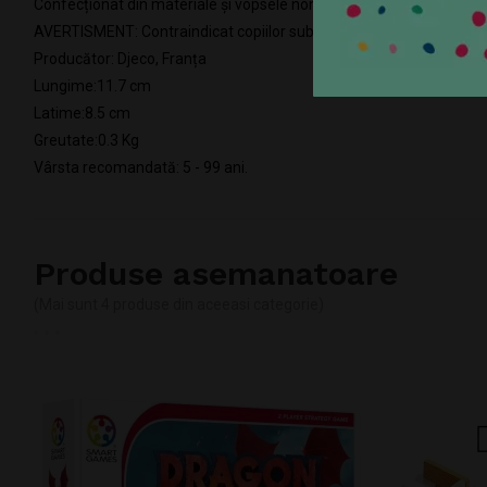
Confecționat din materiale și vopsele non toxice conform reglem
AVERTISMENT: Contraindicat copiilor sub 3 ani. Se recomandă suprav
Producător: Djeco, Franța
Lungime:11.7 cm
Latime:8.5 cm
Greutate:0.3 Kg
Vârsta recomandată: 5 - 99 ani.
Produse asemanatoare
(Mai sunt 4 produse din aceeasi categorie)