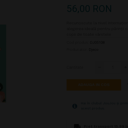
56,00 RON
Recunoscute la nivel internațio
alegerea ideală pentru părinții c
copii de toate vârstele
Cod produs:
DJ05108
Producator:
Djeco
Cantitate
ADAUGA IN COS
Hai în clubul JouJou și prim
acest produs.
Pret transport 15.99 le