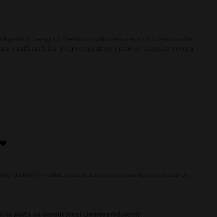
nal pentru designul creativ si calitatea premium, Djeco este
are caută jucării si jocuri educative, creative și sigure pentru
eșți 1,12 RON în contul JouJou la achiziționarea fiecărei bucăți din
i la plata cu cardul (vezi
Livrarea produselor
)