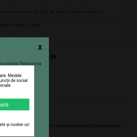
omenzi mai mari de 350 lei (vezi
Livrarea produselor
)
 (vezi
Politica de retur
)
0770 JOUJOU (0770 568 568)
x
ea copiilor. Reducerea
ate. Mediile
uncții de social
sonale
eptă
ate și cookie-uri
brăcate și rușinoase? Dar nu uita: atenție multă la partenerii de