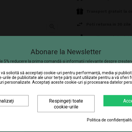
Transport gratuit la c
Poti returna in 30 zile

Consiliere telefonică
Abonare la Newsletter
e 5% reducere la prima comandă și informații relevante despre creșter
se aplică produselor care nu se află la promoție.
ă solicită să acceptați cookie-uri pentru performanță, media și publicit
e-urile de publicitate ale unor terțe părți sunt utilizate pentru a vă oferi f
ri personalizate. Acceptați aceste cookie-uri și procesarea datelor per
chetul standard al produsului. Culorile
escrierea produsului poate contine omisiuni
alizați
Respingeți toate
Acc
cookie-urile
DESCRIERE
DETALII ALE PRODUSULUI
Politica de confidențialit
ă minți cu aplomb - animale dichisite, costumate cu pene şi blană sau dez
CLICK PENTRU ABONARE