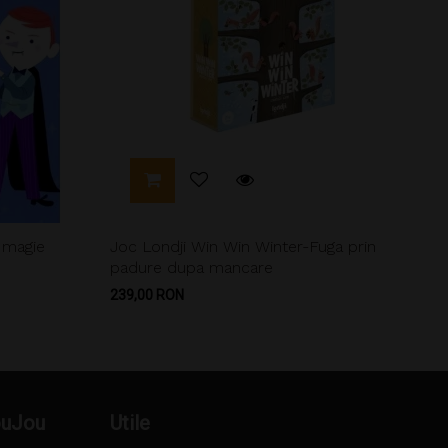
 magie
Joc Londji Win Win Winter-Fuga prin
padure dupa mancare
Pret
239,00 RON
ouJou
Utile