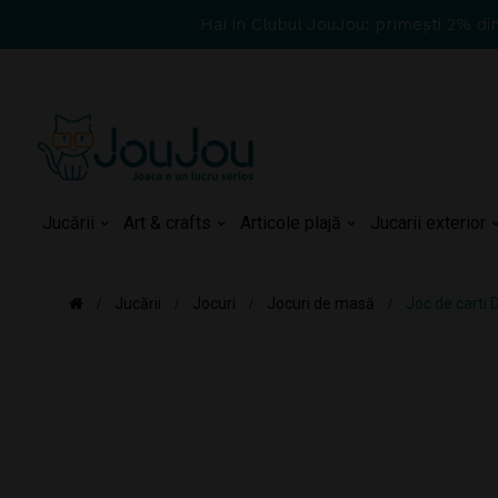
Hai in Clubul JouJou: primești 2% di
Jucării
Art & crafts
Articole plajă
Jucarii exterior
Jucării
Jocuri
Jocuri de masă
Joc de carti 