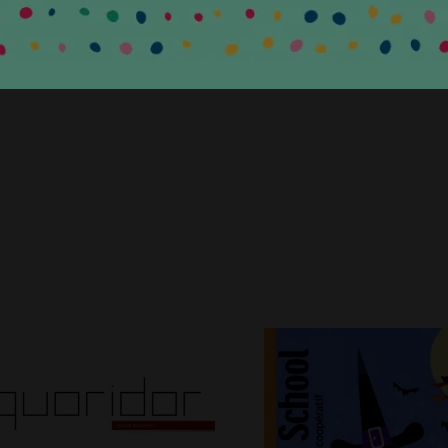
entărilor EN71&ASTM.
egherea copilului de către un adult în timpul jocului.