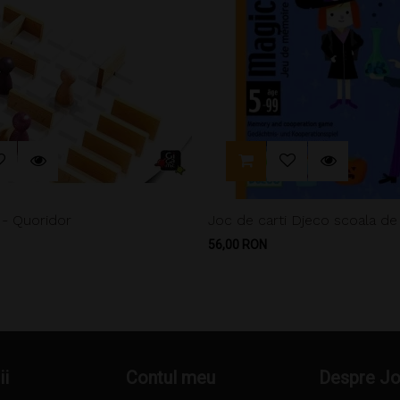
 - Quoridor
Joc de carti Djeco scoala de
Pret
56,00 RON
ii
Contul meu
Despre J