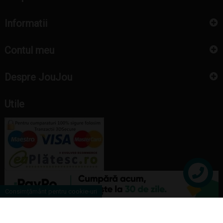
Informatii
Contul meu
Despre JouJou
Utile
Contact
Consimțământ pentru cookie-uri