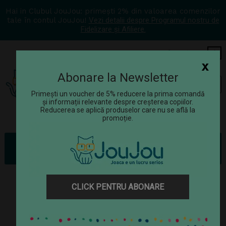
Hai in Clubul JouJou: primești 2% din valoarea comenzilor
tale în contul JouJou!
Vezi detalii despre Programul nostru de
Fidelizare și Afiliere.
COS
0
x
Abonare la Newsletter
Tog
☰
navi
Primești un voucher de 5% reducere la prima comandă
și informații relevante despre creșterea copiilor.
Reducerea se aplică produselor care nu se află la
promoție.
Jucării
Jocuri
Jocuri de îndemânare
Joc de indemanare - Pisica si soricel - Kendama
CLICK PENTRU ABONARE