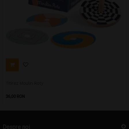
Titirez Moulin Roty
Pret
36,00 RON
Despre noi