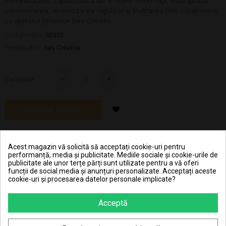
îmbunătățesc capacitatea de a reține informații, încurajează
comunicarea, respectarea regulilor și învățarea prin colaborare
cu ajutorul jocurilor Ses Creativ
Cod produs:
02303
Producator:
Ses Creative
Cantitate
ADAUGA IN COS
Acest magazin vă solicită să acceptați cookie-uri pentru
performanță, media și publicitate. Mediile sociale și cookie-urile de
publicitate ale unor terțe părți sunt utilizate pentru a vă oferi
ANUNTA-MA CAND ESTE DISPONIBIL
funcții de social media și anunțuri personalizate. Acceptați aceste
cookie-uri și procesarea datelor personale implicate?
Hai în clubul JouJou și primeșți 1,08 RON în contul JouJou
la achiziționarea fiecărei bucăți din acest produs.
Acceptă