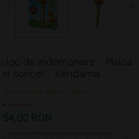
Nota:Imaginile au caracter informativ si pot include accesorii ce nu sunt cuprinse in
pachetul standard al produsului. Culorile produsului pot varia in functie de setarile
monitorului. In ciuda intretinerii atente, descrierea produsului poate contine omisiuni
Joc de indemanare - Pisica
si soricel - Kendama
Scrie o recenzie
Pune o intrebare
Indisponibil
54,00 RON
Stimulează gândirea critică, recunoașterea tiparelor,