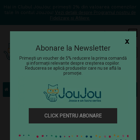
Hai in Clubul JouJou: primești 2% din valoarea comenzilor
tale în contul JouJou!
Vezi detalii despre Programul nostru de
Fidelizare și Afiliere.
COS
0
x
Abonare la Newsletter
Tog
☰
navi
Primești un voucher de 5% reducere la prima comandă
și informații relevante despre creșterea copiilor.
Reducerea se aplică produselor care nu se află la
promoție.
Jucării
Jocuri construcție
Set constructie - Forme 3D
CLICK PENTRU ABONARE