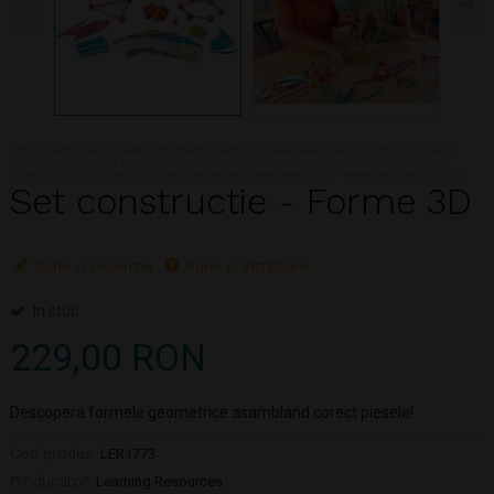
Nota:Imaginile au caracter informativ si pot include accesorii ce nu sunt cuprinse in
pachetul standard al produsului. Culorile produsului pot varia in functie de setarile
monitorului. In ciuda intretinerii atente, descrierea produsului poate contine omisiuni
Set constructie - Forme 3D
Scrie o recenzie
Pune o intrebare
In stoc
229,00 RON
Descopera formele geometrice asambland corect piesele!
Cod produs:
LER1773
Producator:
Learning Resources