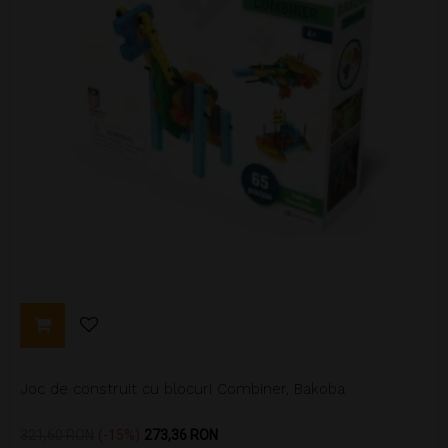
Joc de construit cu blocuri Combiner, Bakoba
Pret
Pret
321,60 RON
-15%
273,36 RON