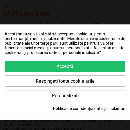
67.39 Lei x 4 rate
Acest magazin vă solicită să acceptați cookie-uri pentru
performanță, media și publicitate. Mediile sociale și cookie-urile de
publicitate ale unor terțe părți sunt utilizate pentru a vă oferi
funcții de social media și anunțuri personalizate. Acceptați aceste
cookie-uri și procesarea datelor personale implicate?
DESCRIERE
Acceptă
DETALII ALE PRODUSULUI
Caracteristici: jocul ii initiaza pe cei mici in tainele geometriei plane si
Respingeți toate cookie-urile
spatiale, exersand totodata logica si indemanarea. Cu ajutorul
pieselor realizate din plastic placut la atingere, copiii vor putea
construi forme geometrice 2D si 3D
Personalizați
Setul poate fi folosit simultan de catre mai multi copii fiind ideal
pentru a fi folosit in activitati desfasurate gradinite si scoli.
Politica de confidențialitate și cookie-uri
Setul include:
- 80 betisoare (drepte si curbe) in culori si dimensiuni diferite (13.5
cm, 8.5 cm si 5.5 cm)
- 40 conectori (masurand 2.5 cm diametru)