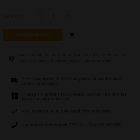
Cantitate
ADAUGA IN COS
Hai în clubul JouJou și primeșți 4,58 RON în contul JouJou
la achiziționarea fiecărei bucăți din acest produs.
Pret transport 15.99 lei la plata cu cardul (vezi
Livrarea produselor
)
Transport gratuit la comenzi mai mari de 350 lei
(vezi
Livrarea produselor
)
Poti returna in 30 zile (vezi
Politica de retur
)
Consiliere telefonică
0770 JOUJOU (0770 568 568)