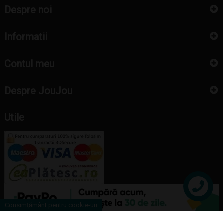
Despre noi
Informatii
Contul meu
Despre JouJou
Utile
Contact
Consimțământ pentru cookie-uri