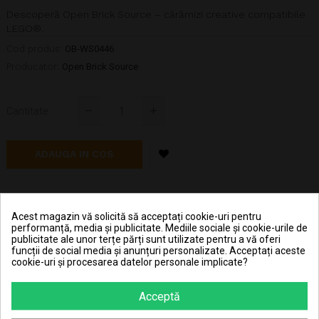
Descoperă Open Brick Source – cărămizi creative compatibile
LEGO®.
Cod produs:
OB-WS0446
Producator:
Open Brick Source
Cantitate
ADAUGA IN COS
Hai în clubul JouJou și primeșți 5,24 RON în contul JouJou
la achiziționarea fiecărei bucăți din acest produs.
Acest magazin vă solicită să acceptați cookie-uri pentru
performanță, media și publicitate. Mediile sociale și cookie-urile de
publicitate ale unor terțe părți sunt utilizate pentru a vă oferi
funcții de social media și anunțuri personalizate. Acceptați aceste
Pret transport 15.99 lei la plata cu cardul (vezi
cookie-uri și procesarea datelor personale implicate?
Livrarea produselor
)
Transport gratuit la comenzi mai mari de 350 lei
Acceptă
(vezi
Livrarea produselor
)