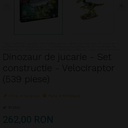
Nota:Imaginile au caracter informativ si pot include accesorii ce nu sunt cuprinse in
pachetul standard al produsului. Culorile produsului pot varia in functie de setarile
monitorului. In ciuda intretinerii atente, descrierea produsului poate contine omisiuni
Dinozaur de jucarie - Set
constructie - Velociraptor
(539 piese)
Scrie o recenzie
Pune o intrebare
In stoc
262,00 RON