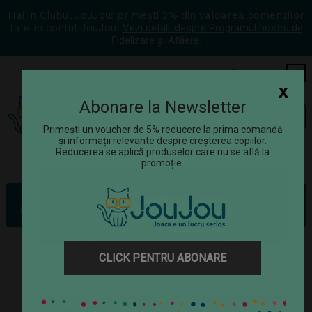
Hai in Clubul JouJou: primești 2% din valoarea comenzilor
tale în contul JouJou!
Vezi detalii despre Programul nostru de
Fidelizare și Afiliere.
COS
0
x
Abonare la Newsletter
Tog
☰
navi
Primești un voucher de 5% reducere la prima comandă
și informații relevante despre creșterea copiilor.
Reducerea se aplică produselor care nu se află la
promoție.
Jucării
Jocuri construcție
Dinozaur de jucarie - Set constructie - Velociraptor (539 piese)
CLICK PENTRU ABONARE