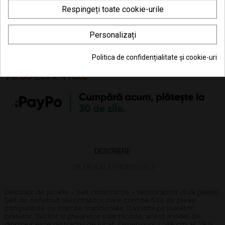
Poti returna in 30 zile (vezi
Politica de retur
)
Respingeți toate cookie-urile
Consiliere telefonică
0770 JOUJOU (0770 568 568)
Personalizați
Politica de confidențialitate și cookie-uri
75.66 Lei x 4 rate
DESCRIERE
DETALII ALE PRODUSULUI
Dinozaur de jucarie - Set constructie - Velociraptor (539 piese)
Set de construit Velociraptor, care contine 539 de piese
compatibile cu marcile traditionale. Datorita picioarelor,
bratelor, falcilor si ghearelor sale mobile, acest model de
dinozaur este distractiv de jucat. Dimensiuni: L: 48 cm, H: 28.5