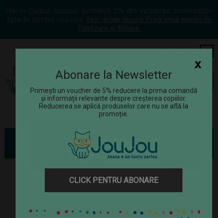
Hai in Clubul JouJou: primești 2% din valoarea comenzilor
tale în contul JouJou!
Vezi detalii despre Programul nostru de
Fidelizare și Afiliere.
COS
0
x
Abonare la Newsletter
Tog
☰
navi
Primești un voucher de 5% reducere la prima comandă
și informații relevante despre creșterea copiilor.
Reducerea se aplică produselor care nu se află la
promoție.
Jucării
Figurine
Set 2 figurine Bullyland - Frumoasa si Bestia
CLICK PENTRU ABONARE