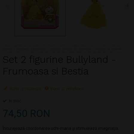
Nota:Imaginile au caracter informativ si pot include accesorii ce nu sunt cuprinse in
pachetul standard al produsului. Culorile produsului pot varia in functie de setarile
monitorului. In ciuda intretinerii atente, descrierea produsului poate contine omisiuni
Set 2 figurine Bullyland -
Frumoasa si Bestia
Scrie o recenzie
Pune o intrebare
In stoc
74,50 RON
Încurajează coordonarea ochi-mana și stimulează imaginația.