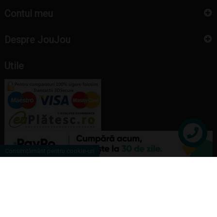
Contul meu
Despre JouJou
Utile
Contact
Consimțământ pentru cookie-uri