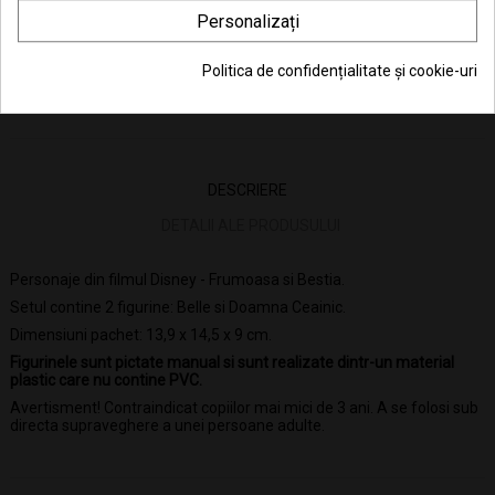
Consiliere telefonică
0770 JOUJOU (0770 568 568)
Personalizați
Politica de confidențialitate și cookie-uri
DESCRIERE
DETALII ALE PRODUSULUI
Personaje din filmul Disney - Frumoasa si Bestia.
Setul contine 2 figurine: Belle si Doamna Ceainic.
Dimensiuni pachet: 13,9 x 14,5 x 9 cm.
Figurinele sunt pictate manual si sunt realizate dintr-un material
plastic care nu contine PVC.
Avertisment! Contraindicat copiilor mai mici de 3 ani. A se folosi sub
directa supraveghere a unei persoane adulte.