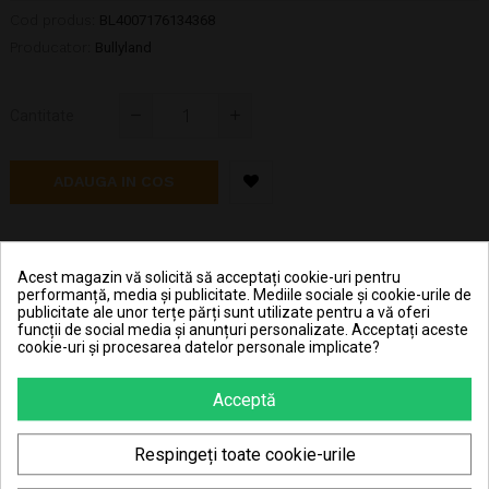
Cod produs:
BL4007176134368
Producator:
Bullyland
Cantitate
ADAUGA IN COS
Hai în clubul JouJou și primeșți 1,49 RON în contul JouJou
la achiziționarea fiecărei bucăți din acest produs.
Acest magazin vă solicită să acceptați cookie-uri pentru
performanță, media și publicitate. Mediile sociale și cookie-urile de
publicitate ale unor terțe părți sunt utilizate pentru a vă oferi
funcții de social media și anunțuri personalizate. Acceptați aceste
Pret transport 15.99 lei la plata cu cardul (vezi
cookie-uri și procesarea datelor personale implicate?
Livrarea produselor
)
Transport gratuit la comenzi mai mari de 350 lei
Acceptă
(vezi
Livrarea produselor
)
Poti returna in 30 zile (vezi
Politica de retur
)
Respingeți toate cookie-urile