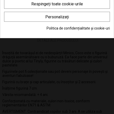
Respingeți toate cookie-urile
Personalizați
Politica de confidențialitate și cookie-uri
DESCRIERE
DETALII ALE PRODUSULUI
Însoțită de tovarășul ei de nedespărțit Minico, Coco este o figurină
drăguță asemănătoare cu o buburuză. Ea face parte din universul
dulce și poetic al lui Tinyly, figurine cu trăsături delicate și culori
pastelate.
Figurinele pot fi colecționate sau pot deveni personaje în povești și
aventuri fabuloase!
Figurină cu brațe și cap articulate, cu însoțitor și 2 accesorii.
Înălțime figurină 7 cm.
Vârsta recomandată: + 4 ani.
Confecționată cu materiale, culori non-toxice, conform
reglementărilor EN71 & ASTM.
AVERTISMENT: Contraindicat copiilor sub 3 ani. A se utiliza sub