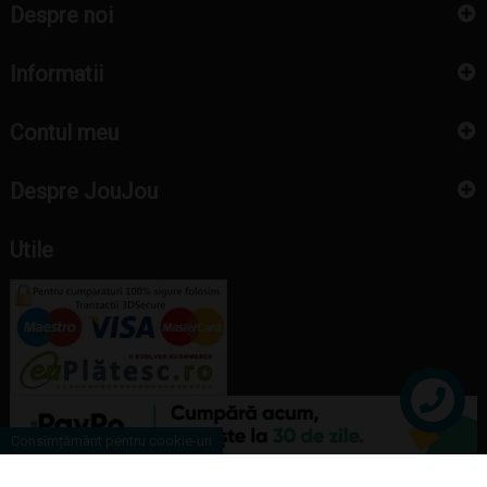
Despre noi
Informatii
Contul meu
Despre JouJou
Utile
Contact
Consimțământ pentru cookie-uri