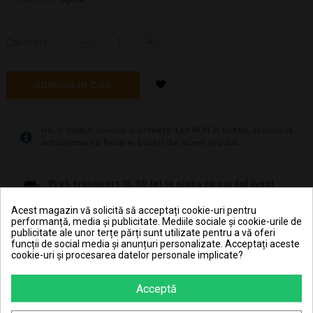
Cantitate
ADAUGA IN COS
Hai în clubul JouJou și primeșți 1,42 RON în contul JouJou la
achiziționarea fiecărei bucăți din acest produs.
Pret transport 15.99 lei la plata cu cardul (vezi
Livrarea produselor
)
Acest magazin vă solicită să acceptați cookie-uri pentru
Transport gratuit la comenzi mai mari de 350 lei
performanță, media și publicitate. Mediile sociale și cookie-urile de
(vezi
Livrarea produselor
)
publicitate ale unor terțe părți sunt utilizate pentru a vă oferi
funcții de social media și anunțuri personalizate. Acceptați aceste
cookie-uri și procesarea datelor personale implicate?
Poti returna in 30 zile (vezi
Politica de retur
)
Consiliere telefonică
0770 JOUJOU (0770 568 568)
Acceptă