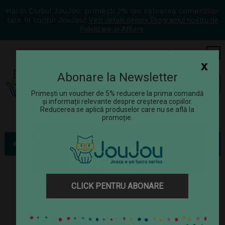
Hai in Clubul JouJou: primești 2% din valoarea comenzilor
tale în contul JouJou!
Vezi detalii despre Programul nostru de
Fidelizare și Afiliere.
COS
0
x
Abonare la Newsletter
Tog
☰
navi
Primești un voucher de 5% reducere la prima comandă
și informații relevante despre creșterea copiilor.
Reducerea se aplică produselor care nu se află la
promoție.
Jucării
Figurine
Printesa Buburuza Coco si Minico
CLICK PENTRU ABONARE