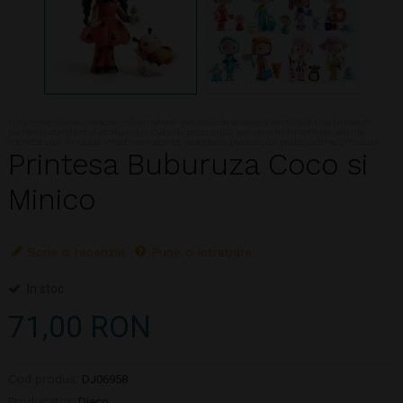
Nota:Imaginile au caracter informativ si pot include accesorii ce nu sunt cuprinse in
pachetul standard al produsului. Culorile produsului pot varia in functie de setarile
monitorului. In ciuda intretinerii atente, descrierea produsului poate contine omisiuni
Printesa Buburuza Coco si
Minico
Scrie o recenzie
Pune o intrebare
In stoc
71,00 RON
Cod produs:
DJ06958
Producator:
Djeco