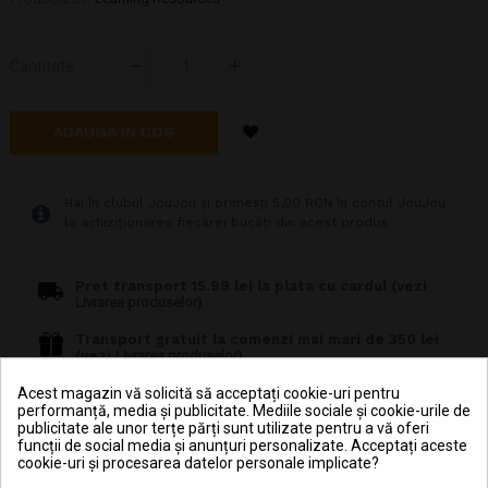
Cantitate
ADAUGA IN COS
Hai în clubul JouJou și primeșți 5,00 RON în contul JouJou
la achiziționarea fiecărei bucăți din acest produs.
Pret transport 15.99 lei la plata cu cardul (vezi
Livrarea produselor
)
Transport gratuit la comenzi mai mari de 350 lei
(vezi
Livrarea produselor
)
Acest magazin vă solicită să acceptați cookie-uri pentru
Poti returna in 30 zile (vezi
Politica de retur
)
performanță, media și publicitate. Mediile sociale și cookie-urile de
publicitate ale unor terțe părți sunt utilizate pentru a vă oferi
funcții de social media și anunțuri personalizate. Acceptați aceste
Consiliere telefonică
0770 JOUJOU (0770 568 568)
cookie-uri și procesarea datelor personale implicate?