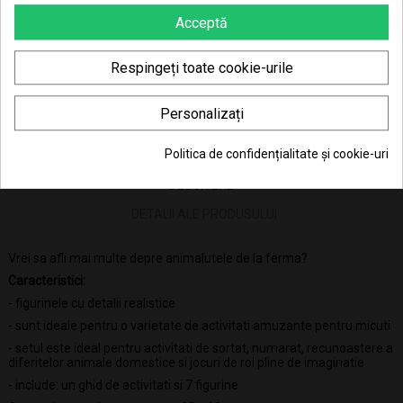
Acceptă
72.65 Lei x 4 rate
Respingeți toate cookie-urile
Personalizați
Politica de confidențialitate și cookie-uri
DESCRIERE
DETALII ALE PRODUSULUI
Vrei sa afli mai multe depre animalutele de la ferma?
Caracteristici:
- figurinele cu detalii realistice
- sunt ideale pentru o varietate de activitati amuzante pentru micuti
- setul este ideal pentru activitati de sortat, numarat, recunoastere a
diferitelor animale domestice si jocuri de rol pline de imaginatie
- include: un ghid de activitati si 7 figurine