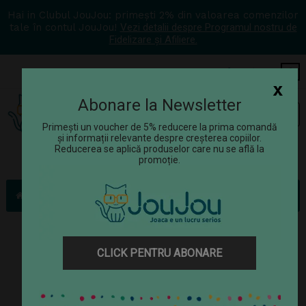
Hai in Clubul JouJou: primești 2% din valoarea comenzilor
tale în contul JouJou!
Vezi detalii despre Programul nostru de
Fidelizare și Afiliere.
COS
0
x
Abonare la Newsletter
Tog
☰
navi
Primești un voucher de 5% reducere la prima comandă
și informații relevante despre creșterea copiilor.
Reducerea se aplică produselor care nu se află la
promoție.
Jucării
Figurine
Joc de rol - Animalute de la ferma
CLICK PENTRU ABONARE