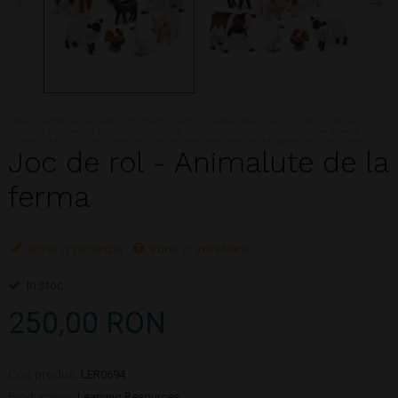
Nota:Imaginile au caracter informativ si pot include accesorii ce nu sunt cuprinse in
pachetul standard al produsului. Culorile produsului pot varia in functie de setarile
monitorului. In ciuda intretinerii atente, descrierea produsului poate contine omisiuni
Joc de rol - Animalute de la
ferma
Scrie o recenzie
Pune o intrebare
In stoc
250,00 RON
Cod produs:
LER0694
Producator:
Learning Resources