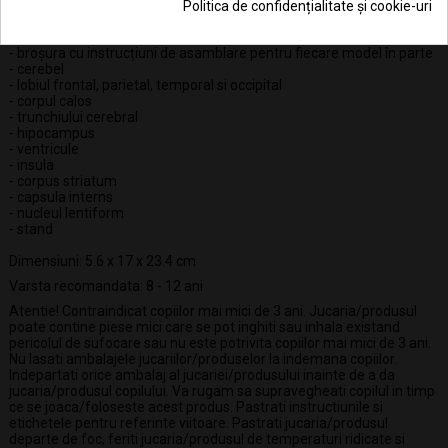
- partile pot fi indepartate
Politica de confidențialitate și cookie-uri
Include:
- broșura cu instrucțiuni de asamblare pentru fiecare model în parte
- cerebel
- lobiul frontal, parietal, temporal si occipital
- corpul calos
- trunchiului cerebral
- hipocampus
- ventricule
- insula
- corpus striatum
- capsula interns
- nucleul lentiform
- stand
Dimensiuni: 5.6 x 17 x 23.4 cm
Varsta recomandata: 8 - 12 ani
Atentie! Contraindicat copiilor mai mici de 3 ani. Jucaria/produsul
poate contine piese mici care se pot inghiti sau inhala existand
pericolul de sufocare sau nu este potrivita copiilor mai mici de 3 ani.
Nu lasati ambalajele jucariilor/produselor la indemana copiilor.
Indepartati orice ambalaj al jucariei/produsului inainte de a da
jucaria/produsul copilului. Va rugam sa supravegheati copilul in timp
ce se joaca/foloseste acest produs. Pastrati instructiunile si
etichetele pentru referinte viitoare. Pastrati jucaria/produsul
departe de foc, feriti jucaria/produsul de temperaturi ridicate si