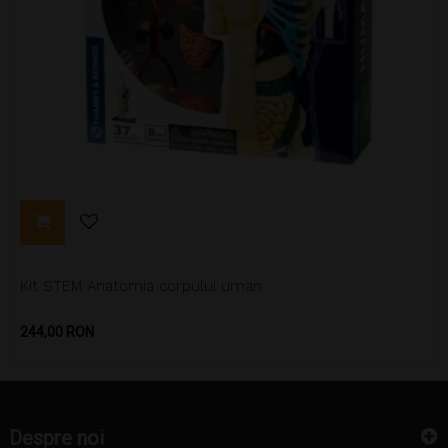
Kit STEM Anatomia corpului uman
Pret
244,00 RON
Despre noi