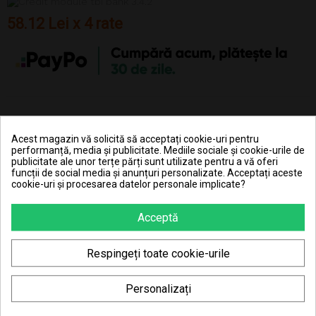
58.12 Lei x 4 rate
DESCRIERE
Acest magazin vă solicită să acceptați cookie-uri pentru
performanță, media și publicitate. Mediile sociale și cookie-urile de
DETALII ALE PRODUSULUI
publicitate ale unor terțe părți sunt utilizate pentru a vă oferi
funcții de social media și anunțuri personalizate. Acceptați aceste
cookie-uri și procesarea datelor personale implicate?
Micii cercetători își pot însuși mai bine cunoștințele despre
funcționarea organismului uman, prin manipularea acestor
șabloane, cât mai realistic confecționate. Fiecare șablon este
Acceptă
divizat, astfel încât unele părți pot fi îndepărtate, observate și
poziționate corect în cadrul mulajului.
Caracteristici:
Respingeți toate cookie-urile
- Macheta creier uman
- contine 31 piese
Personalizați
- sabloane realist confectionate