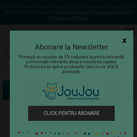
Hai in Clubul JouJou: primești 2% din valoarea comenzilor
tale în contul JouJou!
Vezi detalii despre Programul nostru de
Fidelizare și Afiliere.
COS
0
x
Abonare la Newsletter
Tog
☰
navi
Primești un voucher de 5% reducere la prima comandă
și informații relevante despre creșterea copiilor.
Reducerea se aplică produselor care nu se află la
promoție.
Jucării
Jucării științifice
Corpul uman
Creierul uman - macheta
CLICK PENTRU ABONARE