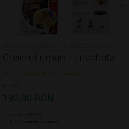
Nota:Imaginile au caracter informativ si pot include accesorii ce nu sunt cuprinse in
pachetul standard al produsului. Culorile produsului pot varia in functie de setarile
monitorului. In ciuda intretinerii atente, descrierea produsului poate contine omisiuni
Creierul uman - macheta
Scrie o recenzie
Pune o intrebare
In stoc
192,00 RON
Cod produs:
LER3335
Producator:
Learning Resources