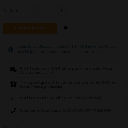
Cantitate
ADAUGA IN COS
Hai în clubul JouJou și primeșți 3,84 RON în contul JouJou
la achiziționarea fiecărei bucăți din acest produs.
Pret transport 15.99 lei la plata cu cardul (vezi
Livrarea produselor
)
Transport gratuit la comenzi mai mari de 350 lei
(vezi
Livrarea produselor
)
Poti returna in 30 zile (vezi
Politica de retur
)
Consiliere telefonică
0770 JOUJOU (0770 568 568)