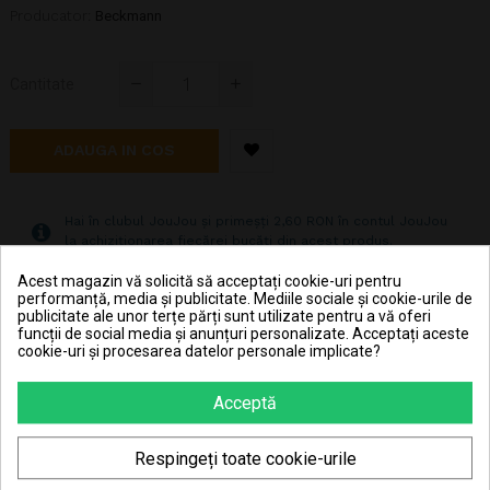
Producator:
Beckmann
Cantitate
ADAUGA IN COS
Hai în clubul JouJou și primeșți 2,60 RON în contul JouJou
la achiziționarea fiecărei bucăți din acest produs.
Acest magazin vă solicită să acceptați cookie-uri pentru
performanță, media și publicitate. Mediile sociale și cookie-urile de
Pret transport 15.99 lei la plata cu cardul (vezi
publicitate ale unor terțe părți sunt utilizate pentru a vă oferi
Livrarea produselor
)
funcții de social media și anunțuri personalizate. Acceptați aceste
cookie-uri și procesarea datelor personale implicate?
Transport gratuit la comenzi mai mari de 350 lei
(vezi
Livrarea produselor
)
Acceptă
Poti returna in 30 zile (vezi
Politica de retur
)
Respingeți toate cookie-urile
Consiliere telefonică
0770 JOUJOU (0770 568 568)