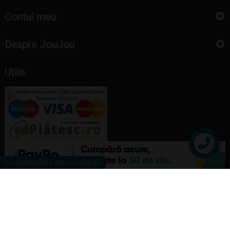
Contul meu
Despre JouJou
Utile
Contact
Consimțământ pentru cookie-uri