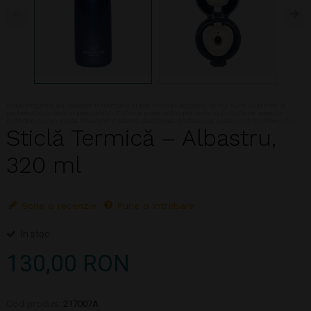
Nota:Imaginile au caracter informativ si pot include accesorii ce nu sunt cuprinse in
pachetul standard al produsului. Culorile produsului pot varia in functie de setarile
monitorului. In ciuda intretinerii atente, descrierea produsului poate contine omisiuni
Sticlă Termică – Albastru,
320 ml
Scrie o recenzie
Pune o intrebare
In stoc
130,00 RON
Cod produs:
217007A