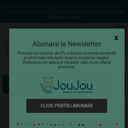
Hai in Clubul JouJou: primești 2% din valoarea comenzilor
tale în contul JouJou!
Vezi detalii despre Programul nostru de
Fidelizare și Afiliere.
COS
0
x
Abonare la Newsletter
Tog
☰
navi
Primești un voucher de 5% reducere la prima comandă
și informații relevante despre creșterea copiilor.
Reducerea se aplică produselor care nu se află la
promoție.
Rechizite
Caserole și sticle de apă
Sticlă Termică – Albastru, 320 ml
CLICK PENTRU ABONARE