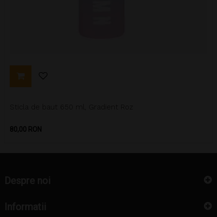
Sticla de baut 650 ml, Gradient Roz
Pret
80,00 RON
Despre noi
Informatii