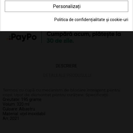
Personalizați
Politica de confidențialitate și cookie-uri
42.59 Lei x 4 rate
DESCRIERE
DETALII ALE PRODUSULUI
Termos cu cupă cu mecanism de blocare inteligent pentru
copii. Ușor de demontat pentru curățare. Specificații:
Greutate: 195 grame
Volum: 320 ml
Culoare: Albastru
Material: oțel inoxidabil
An: 2021