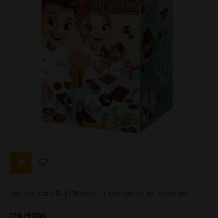
Joc educativ Buki France - Laboratorul de ciocolata
Pret
118,19 RON