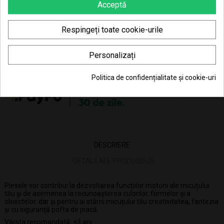
Poti returna in 30 zile (vezi
Politica de retur
)
Acceptă
Consiliere telefonică
0770 JOUJOU (0770 568 568)
Respingeți toate cookie-urile
Personalizați
36.48 Lei x 4 rate
Politica de confidențialitate și cookie-uri
DESCRIERE
DETALII ALE PRODUSULUI
Piesele vor contribui la dezvoltarea funcțiilor motorii ale micuțului
tău și de asemenea la recunoașterea culorilor, formelor și a
obiectelor, dar și pentru ai stârni micuțului tău creativitatea, fantezia
și cu siguranță pofta de joacă.
Vârsta recomandată: +3 ani.