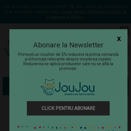
Hai in Clubul JouJou: primești 2% din valoarea comenzilor
tale în contul JouJou!
Vezi detalii despre Programul nostru de
Fidelizare și Afiliere.
COS
0
x
Abonare la Newsletter
Tog
☰
navi
Primești un voucher de 5% reducere la prima comandă
și informații relevante despre creșterea copiilor.
Reducerea se aplică produselor care nu se află la
promoție.
Jucării
Jocuri de rol
Bucătărie copii
Ladita cu fructe si legume, jucarie handmade Marc toys
CLICK PENTRU ABONARE