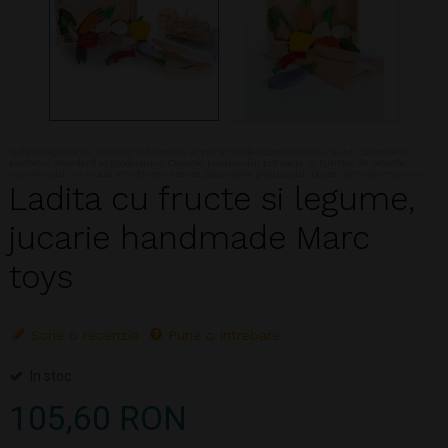
Nota:Imaginile au caracter informativ si pot include accesorii ce nu sunt cuprinse in
pachetul standard al produsului. Culorile produsului pot varia in functie de setarile
monitorului. In ciuda intretinerii atente, descrierea produsului poate contine omisiuni
Ladita cu fructe si legume,
jucarie handmade Marc
toys
Scrie o recenzie
Pune o intrebare
In stoc
105,60 RON