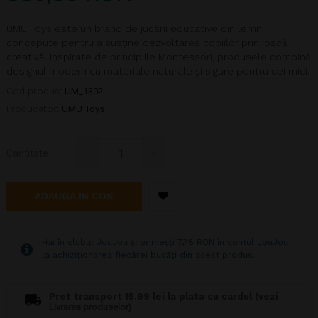
UMU Toys este un brand de jucării educative din lemn,
concepute pentru a susține dezvoltarea copiilor prin joacă
creativă. Inspirate de principiile Montessori, produsele combină
designul modern cu materiale naturale și sigure pentru cei mici.
Cod produs:
UM_1302
Producator:
UMU Toys
Cantitate
ADAUGA IN COS
Hai în clubul JouJou și primeșți 7,78 RON în contul JouJou
la achiziționarea fiecărei bucăți din acest produs.
Pret transport 15.99 lei la plata cu cardul (vezi
Livrarea produselor
)