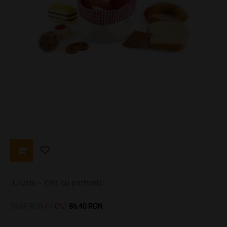
Jucarie - Cos cu patiserie
Pret
Pret
96,00 RON
-10%
86,40 RON
de
baza