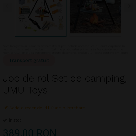
Nota:Imaginile au caracter informativ si pot include accesorii ce nu sunt cuprinse in
pachetul standard al produsului. Culorile produsului pot varia in functie de setarile
monitorului. In ciuda intretinerii atente, descrierea produsului poate contine omisiuni
Transport gratuit
Joc de rol Set de camping,
UMU Toys
Scrie o recenzie
Pune o intrebare
In stoc
389,00 RON