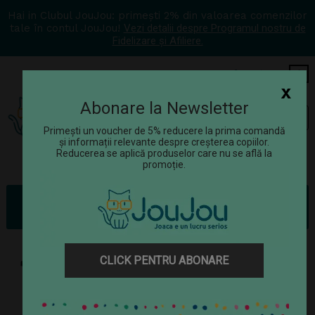
Hai in Clubul JouJou: primești 2% din valoarea comenzilor
tale în contul JouJou!
Vezi detalii despre Programul nostru de
Fidelizare și Afiliere.
COS
0
x
Abonare la Newsletter
Tog
☰
navi
Primești un voucher de 5% reducere la prima comandă
și informații relevante despre creșterea copiilor.
Reducerea se aplică produselor care nu se află la
promoție.
Jucării
Jocuri de rol
Bucătărie copii
Joc de rol Set de camping, UMU Toys
CLICK PENTRU ABONARE