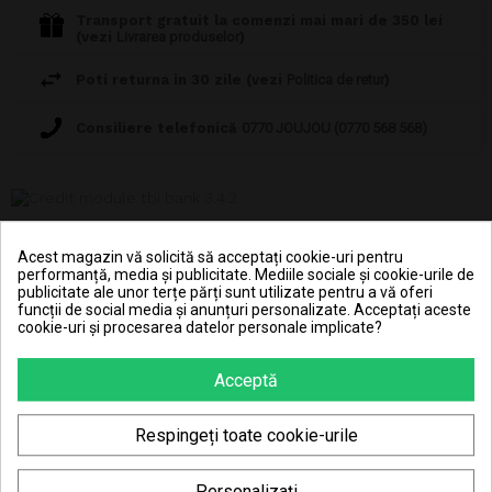
Transport gratuit la comenzi mai mari de 350 lei
(vezi
Livrarea produselor
)
Poti returna in 30 zile (vezi
Politica de retur
)
Consiliere telefonică
0770 JOUJOU (0770 568 568)
107.47 Lei x 4 rate
Acest magazin vă solicită să acceptați cookie-uri pentru
performanță, media și publicitate. Mediile sociale și cookie-urile de
publicitate ale unor terțe părți sunt utilizate pentru a vă oferi
funcții de social media și anunțuri personalizate. Acceptați aceste
cookie-uri și procesarea datelor personale implicate?
Acceptă
DESCRIERE
DETALII ALE PRODUSULUI
Respingeți toate cookie-urile
Acest set realist de camping din lemn, format din 45 de piese,
Personalizați