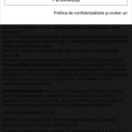
transformă orice spațiu într-o aventură în aer liber! Este conceput
pentru a oferi copiilor o experiență de joc captivantă și educativă.
Politica de confidențialitate și cookie-uri
Setul conține tot echipamentul necesar pentru o excursie
memorabilă:
Accesorii esențiale: rucsac, lampă, lanternă, briceag, topor, ceas
inteligent.
Ustentile pentru gătit: ketchup, sare și piper, grătar, șemineu, țepușă,
suport pentru grătar, spatulă, lingură, oală suspendată, clește pentru
grătar, placă de tăiat, cuțit.
Alimente de joacă: friptură și cârnați, 2 x salată, 2 x bezele, băț,
ciocolată.
Articole pentru servit masa: farfurie, ceașcă de tablă, cafea, ceai.
Funcționalitate și Interactivitate:
Acest set este complet funcțional,
permițându-i copilului să se pregătească imediat pentru o călătorie
aventuroasă. Poate construi trepiedul deasupra focului, tăia carnea
și o găti în ceaunul cu capac suspendat, stimulându-i astfel
creativitatea și imaginația.
Beneficii Educaționale:
Acest set de camping este cadoul perfect
pentru copiii preșcolari, deoarece le dezvoltă în joacă abilități
cognitive și motorii importante. Jocul de rol încurajează gândirea
creativă, rezolvarea problemelor și coordonarea mână-ochi.
Vârsta recomandată: +3 ani.
Materiale: Confecționat din lemn de înaltă calitate, cu vopsele
ecologice pe bază de apă, plastic și textil.
Siguranță: Produsul este conform cu standardele EN71 & ASTM și