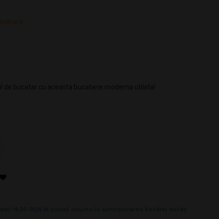
trebare
rolul de bucatar cu aceasta bucatarie moderna utilata!
eșți 14,00 RON în contul JouJou la achiziționarea fiecărei bucăți