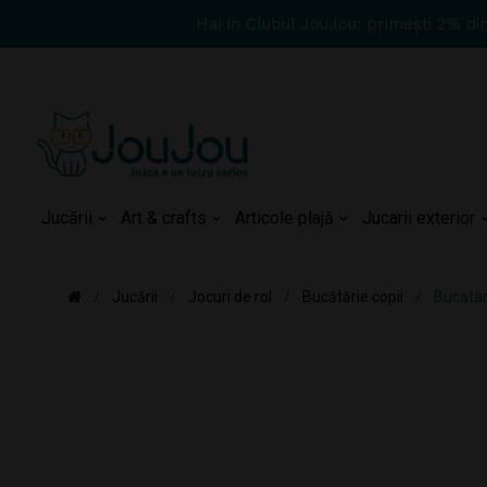
Hai in Clubul JouJou: primești 2% di
Jucării
Art & crafts
Articole plajă
Jucarii exterior
Jucării
Jocuri de rol
Bucătărie copii
Bucatar