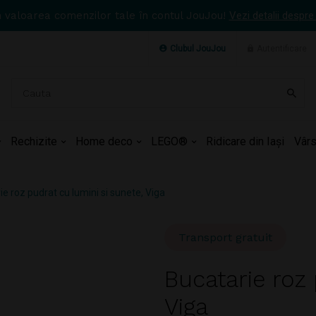
n valoarea comenzilor tale în contul JouJou!
Vezi detalii despre
Clubul JouJou
Autentificare
Rechizite
Home deco
LEGO®
Ridicare din Iași
Vârs
ie roz pudrat cu lumini si sunete, Viga
Transport gratuit
Bucatarie roz 
Viga