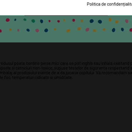
Politica de confidențialit
r cu microunde, chiuveta, dulap si o tabla de scris cu creta.
CLICK PENTRU ABONARE
tul si chiar spalarea vaselor, poate fi exersat in aceasta bucatarie.
e meniu, ajutandu-l pe micul bucatar sa tina evidenta retetelor preferate
ele pot fi depozitate in siguranta fie prin agatarea de carligele de deas
usul poate contine piese mici care se pot inghiti sau inhala existand per
vopsele si cerneluri non-toxice, supuse testelor de siguranta respectand
ambalaj al produsului inainte de a da jucaria copilului. Va recomandam sa
 de foc, temperaturi ridicate si umiditate.