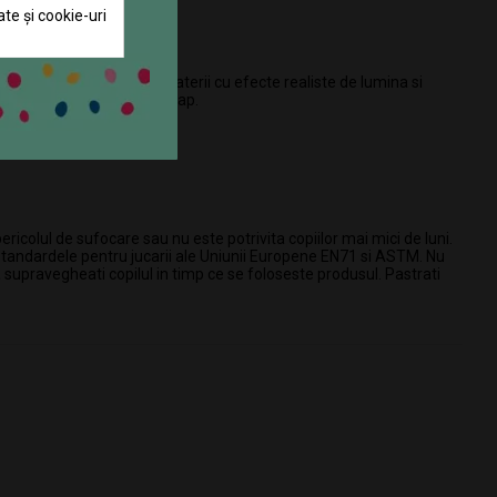
ate și cookie-uri
. Aragazul alimentat cu baterii cu efecte realiste de lumina si
upra aragazului, fie in dulap.
icolul de sufocare sau nu este potrivita copiilor mai mici de luni.
 standardele pentru jucarii ale Uniunii Europene EN71 si ASTM. Nu
 supravegheati copilul in timp ce se foloseste produsul. Pastrati