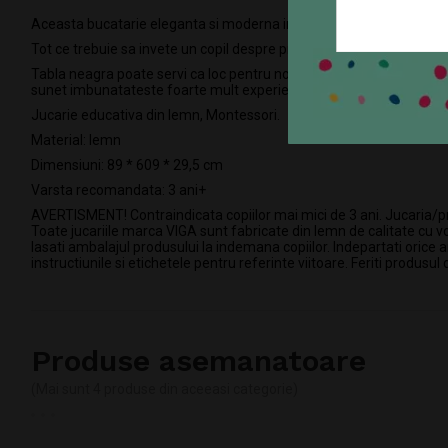
Aceasta bucatarie eleganta si moderna include cuptor, aragaz, cupto
Tot ce trebuie sa invete un copil despre pregatirea alimentelor, gati
Tabla neagra poate servi ca loc pentru notite, sau ca planificator d
sunet imbunatateste foarte mult experienta de joaca. Toate ustensil
Jucarie educativa din lemn, Montessori.
Material: lemn
Dimensiuni: 89 * 609 * 29,5 cm
Varsta recomandata: 3 ani+
AVERTISMENT! Contraindicata copiilor mai mici de 3 ani. Jucaria/prod
Toate jucariile marca VIGA sunt fabricate din lemn de calitate cu 
lasati ambalajul produsului la indemana copiilor. Indepartati orice 
instructiunile si etichetele pentru referinte viitoare. Feriti produsul
Produse asemanatoare
(Mai sunt 4 produse din aceeasi categorie)