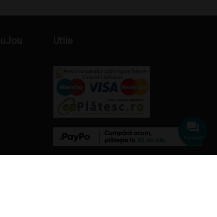
ouJou
Utile
Contact