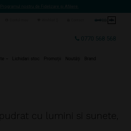
 Programul nostru de Fidelizare și Afiliere.
Contul meu
Wishlist
Contact
COS
0
0770 568 568
te
Lichidari stoc
Promoții
Noutăți
Brand
pudrat cu lumini si sunete,