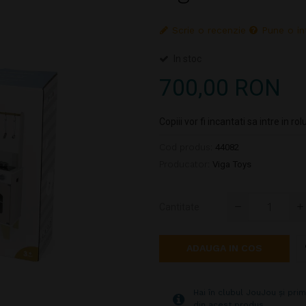
Scrie o recenzie
Pune o in
In stoc
700,00 RON
Copiii vor fi incantati sa intre in 
Cod produs:
44082
Producator:
Viga Toys
Cantitate
ADAUGA IN COS
Hai în clubul JouJou și prim
din acest produs.