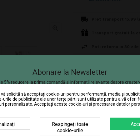
Pret transport 15.99 le

Transport gratuit la c
Poti returna in 30 zile
Consiliere telefonică
Abonare la Newsletter
e 5% reducere la prima comandă și informații relevante despre creșter
se aplică produselor care nu se află la promoție.
185.39 Lei x 4 rate
chetul standard al produsului. Culorile
ă solicită să acceptați cookie-uri pentru performanță, media și publicit
escrierea produsului poate contine omisiuni
e-urile de publicitate ale unor terțe părți sunt utilizate pentru a vă oferi f
ri personalizate. Acceptați aceste cookie-uri și procesarea datelor per
alizați
Respingeți toate
Acc
cookie-urile
DESCRIERE
DETALII ALE PRODUSULUI