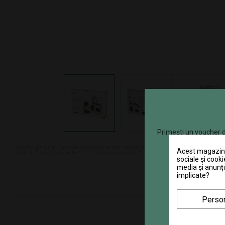
Primești un voucher d
Nota:Imaginile au caracter informativ si pot include accesorii ce nu sunt cuprinse in pa
Acest magazin v
produsului pot varia in functie de setarile monitorului. In ciuda intretinerii atente, d
sociale și cooki
media și anunțu
implicate?
Person