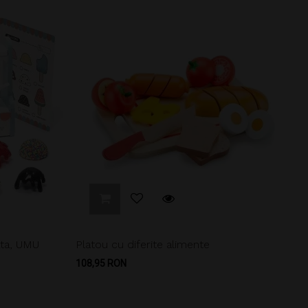
ata, UMU
Platou cu diferite alimente
Pret
108,95 RON