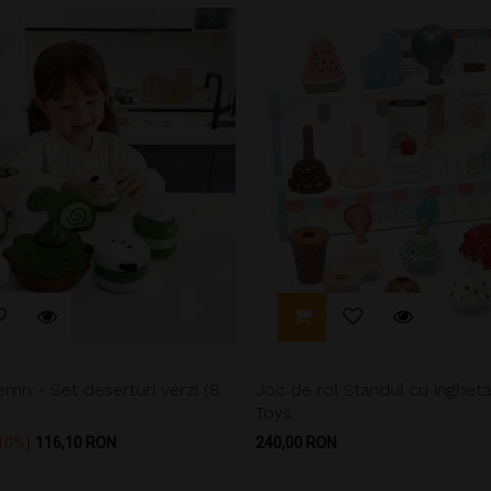
lemn - Set deserturi verzi (8
Joc de rol Standul cu inghet
Toys
Pret
Pret
10%
116,10 RON
240,00 RON