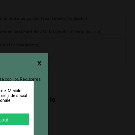
i la plata cu cardul (vezi
Livrarea produselor
)
omenzi mai mari de 350 lei (vezi
Livrarea produselor
)
 (vezi
Politica de retur
)
0770 JOUJOU (0770 568 568)
x
ea copiilor. Reducerea
ate. Mediile
uncții de social
sonale
eptă