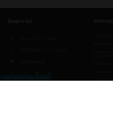
Despre noi
Informat
Livrarea pr
Resolvo SRL , Romania
Modalitati d
0770568568 (0770 JOUJOU)
PayPo – Cu
plătești în 3
shop@joujou.ro
Termeni si c
Politica de 
Consimțământ pentru cookie-uri
Intrebari fr
Ridicare pr
Iasi
Politica de r
Formular de