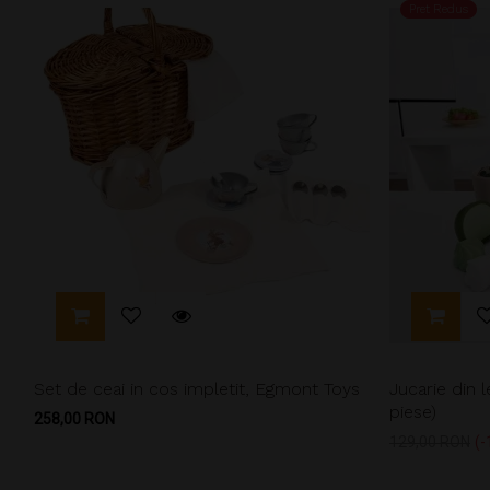
Pret Redus
Set de ceai in cos impletit, Egmont Toys
Jucarie din 
piese)
Pret
258,00 RON
Pret
129,00 RON
-
de
baza