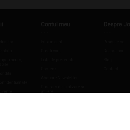
ii
Contul meu
Despre J
oduselor
Intra in cont
Produse noi
e plata
Creati cont
Despre noi
mperi acum,
Lista de preferinte
Blog
0 zile
Comenzi
Contact
onditii
Abonare Newsletter
confidentialitate
Program de loializare si
ecvente
afiliere
oduse din depozit
etur
 retur