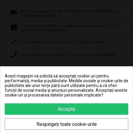
Pret transport 15.99 lei la plata cu cardul (vezi
Livrarea produselor
)
Transport gratuit la comenzi mai mari de 350 lei
(vezi
Livrarea produselor
)
Poti returna in 30 zile (vezi
Politica de retur
)
Consiliere telefonică
0770 JOUJOU (0770 568 568)
Acest magazin vă solicită să acceptați cookie-uri pentru
performanță, media și publicitate. Mediile sociale și cookie-urile de
170.98 Lei x 24 rate
publicitate ale unor terțe părți sunt utilizate pentru a vă oferi
funcții de social media și anunțuri personalizate. Acceptați aceste
cookie-uri și procesarea datelor personale implicate?
Acceptă
Respingeți toate cookie-urile
DESCRIERE