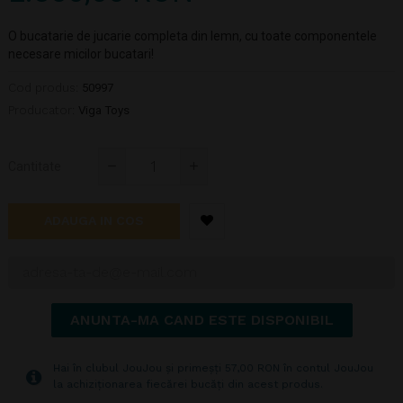
O bucatarie de jucarie completa din lemn, cu toate componentele
necesare micilor bucatari!
Cod produs:
50997
Producator:
Viga Toys
Cantitate
ADAUGA IN COS
ANUNTA-MA CAND ESTE DISPONIBIL
Hai în clubul JouJou și primeșți 57,00 RON în contul JouJou
la achiziționarea fiecărei bucăți din acest produs.