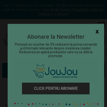
Hai in Clubul JouJou: primești 2% din valoarea comenzilor
tale în contul JouJou!
Vezi detalii despre Programul nostru de
Fidelizare și Afiliere.
COS
0
x
Abonare la Newsletter
Tog
☰
navi
Primești un voucher de 5% reducere la prima comandă
și informații relevante despre creșterea copiilor.
Reducerea se aplică produselor care nu se află la
promoție.
Jucării
Jocuri de rol
Bucătărie copii
Bucatarie completa pentru copii, lemn natur, Viga
CLICK PENTRU ABONARE