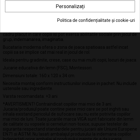
DETALII ALE PRODUSULUI
Personalizați
Setul cuprinde:
un frigider/dulap, o masina de spalat vase, un
Politica de confidențialitate și cookie-uri
aragaz cu 4 ochiuri, o chiuveta, un cuptor cu microunde. Bucataria
este confectionata din lemn natur, cu accesorii rosii. Acesta ofera un
cadru placut in care copiii isi pot exersa abilitatile sociale prin jocul de
grup, indemanarea, imaginatia.
Bucataria moderna ofera o zona de joaca spatioasa astfel incat
copiii sa se implice cat mai real in jocul de rol.
Ideala pentru gradinite, crese, case cu mai multi copii, locuri de joaca.
Jucarie educativa din lemn (FSC), Montessori.
Dimensiuni totale: 160 x 120 x 34 cm.
Necesita montaj conform instructiunilor incluse in pachet. Nu include
ustensile sau ingrediente.
Varsta recomandata: +3 ani
*AVERTISMENT! Contraindicat copiilor mai mici de 3 ani.
Jucaria/produsul poate contine piese mici care se pot inghiti sau
inhala existand pericolul de sufocare sau nu este potrivita copiilor
mai mici de luni. Toate jucariile marca VIGA sunt fabricate din lemn
de calitate cu vopsele si cerneluri non-toxice, supuse testelor de
siguranta respectand standardele pentru jucarii ale Uniunii Europene
EN71 si ASTM. Nu lasati ambalajul produsului la indemana copiilor.
Indepartati orice ambalaj al produsului inainte de a da jucaria