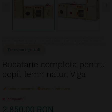
Nota:Imaginile au caracter informativ si pot include accesorii ce nu sunt cuprinse in
pachetul standard al produsului. Culorile produsului pot varia in functie de setarile
monitorului. In ciuda intretinerii atente, descrierea produsului poate contine omisiuni
Transport gratuit
Bucatarie completa pentru
copii, lemn natur, Viga
Scrie o recenzie
Pune o intrebare
Indisponibil
2.850,00 RON