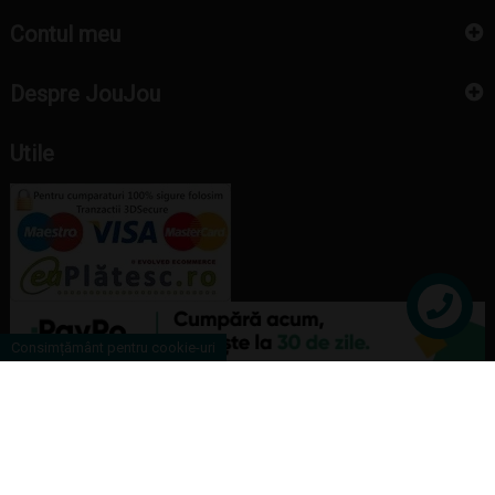
Contul meu
Despre JouJou
Utile
Contact
Consimțământ pentru cookie-uri