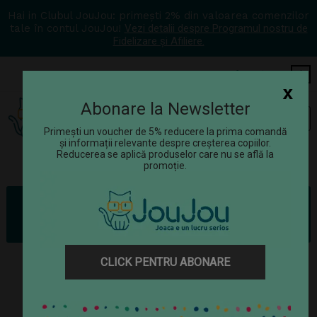
Hai in Clubul JouJou: primești 2% din valoarea comenzilor
tale în contul JouJou!
Vezi detalii despre Programul nostru de
Fidelizare și Afiliere.
COS
0
x
Abonare la Newsletter
Tog
☰
navi
Primești un voucher de 5% reducere la prima comandă
și informații relevante despre creșterea copiilor.
Reducerea se aplică produselor care nu se află la
promoție.
Jucarii exterior
Locuri de joacă
Alte echipamente de joacă
Set masa si scaune de gradina pentru copii (T4), Wendi Toys
CLICK PENTRU ABONARE