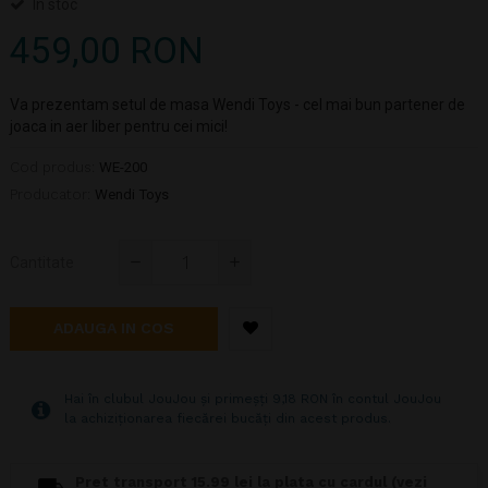
In stoc
459,00 RON
Va prezentam setul de masa Wendi Toys - cel mai bun partener de
joaca in aer liber pentru cei mici!
Cod produs:
WE-200
Producator:
Wendi Toys
Cantitate
ADAUGA IN COS
Hai în clubul JouJou și primeșți 9,18 RON în contul JouJou
la achiziționarea fiecărei bucăți din acest produs.
Pret transport 15.99 lei la plata cu cardul (vezi