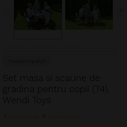
Nota:Imaginile au caracter informativ si pot include accesorii ce nu sunt cuprinse in
pachetul standard al produsului. Culorile produsului pot varia in functie de setarile
monitorului. In ciuda intretinerii atente, descrierea produsului poate contine omisiuni
Transport gratuit
Set masa si scaune de
gradina pentru copii (T4),
Wendi Toys
Scrie o recenzie
Pune o intrebare