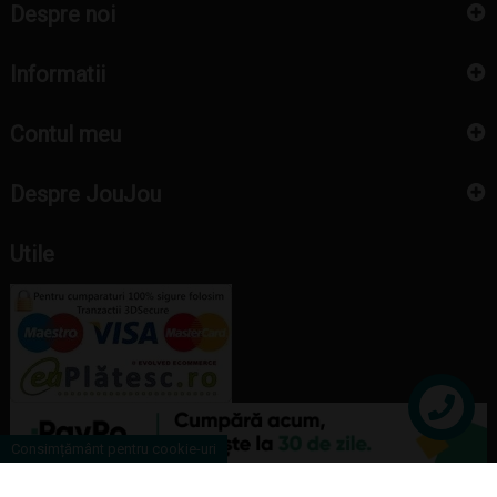
Despre noi
Informatii
Contul meu
Despre JouJou
Utile
Contact
Consimțământ pentru cookie-uri