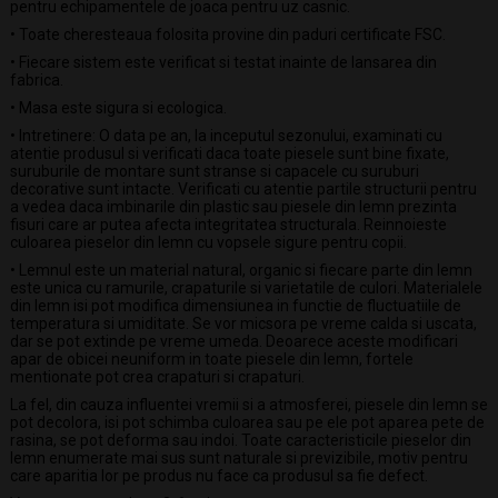
pentru echipamentele de joaca pentru uz casnic.
• Toate cheresteaua folosita provine din paduri certificate FSC.
• Fiecare sistem este verificat si testat inainte de lansarea din
fabrica.
• Masa este sigura si ecologica.
• Intretinere: O data pe an, la inceputul sezonului, examinati cu
atentie produsul si verificati daca toate piesele sunt bine fixate,
suruburile de montare sunt stranse si capacele cu suruburi
decorative sunt intacte. Verificati cu atentie partile structurii pentru
a vedea daca imbinarile din plastic sau piesele din lemn prezinta
fisuri care ar putea afecta integritatea structurala. Reinnoieste
culoarea pieselor din lemn cu vopsele sigure pentru copii.
• Lemnul este un material natural, organic si fiecare parte din lemn
este unica cu ramurile, crapaturile si varietatile de culori. Materialele
din lemn isi pot modifica dimensiunea in functie de fluctuatiile de
temperatura si umiditate. Se vor micsora pe vreme calda si uscata,
dar se pot extinde pe vreme umeda. Deoarece aceste modificari
apar de obicei neuniform in toate piesele din lemn, fortele
mentionate pot crea crapaturi si crapaturi.
La fel, din cauza influentei vremii si a atmosferei, piesele din lemn se
pot decolora, isi pot schimba culoarea sau pe ele pot aparea pete de
rasina, se pot deforma sau indoi. Toate caracteristicile pieselor din
lemn enumerate mai sus sunt naturale si previzibile, motiv pentru
care aparitia lor pe produs nu face ca produsul sa fie defect.