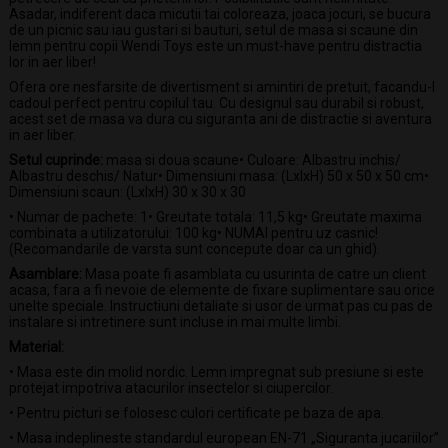
Asadar, indiferent daca micutii tai coloreaza, joaca jocuri, se bucura
de un picnic sau iau gustari si bauturi, setul de masa si scaune din
lemn pentru copii Wendi Toys este un must-have pentru distractia
lor in aer liber!
Ofera ore nesfarsite de divertisment si amintiri de pretuit, facandu-l
cadoul perfect pentru copilul tau. Cu designul sau durabil si robust,
acest set de masa va dura cu siguranta ani de distractie si aventura
in aer liber.
Setul cuprinde:
masa si doua scaune• Culoare: Albastru inchis/
Albastru deschis/ Natur• Dimensiuni masa: (LxlxH) 50 x 50 x 50 cm•
Dimensiuni scaun: (LxlxH) 30 x 30 x 30
• Numar de pachete: 1• Greutate totala: 11,5 kg• Greutate maxima
combinata a utilizatorului: 100 kg• NUMAI pentru uz casnic!
(Recomandarile de varsta sunt concepute doar ca un ghid).
Asamblare:
Masa poate fi asamblata cu usurinta de catre un client
acasa, fara a fi nevoie de elemente de fixare suplimentare sau orice
unelte speciale. Instructiuni detaliate si usor de urmat pas cu pas de
instalare si intretinere sunt incluse in mai multe limbi.
Material:
• Masa este din molid nordic. Lemn impregnat sub presiune si este
protejat impotriva atacurilor insectelor si ciupercilor.
• Pentru picturi se folosesc culori certificate pe baza de apa.
• Masa indeplineste standardul european EN-71 „Siguranta jucariilor”