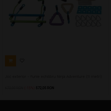
Joc exterior - Funie echilibru Ninja Adventure (11 metri)
Pret
Pret
673,00 RON
-15%
572,05 RON
de
baza